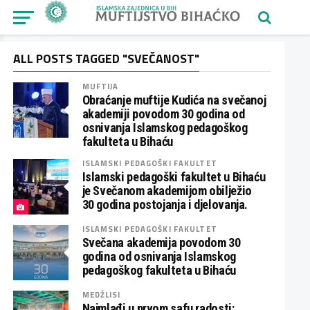
ALL POSTS TAGGED "SVEČANOST"
MUFTIJA
Obraćanje muftije Kudića na svečanoj
akademiji povodom 30 godina od
osnivanja Islamskog pedagoškog
fakulteta u Bihaću
ISLAMSKI PEDAGOŠKI FAKULTET
Islamski pedagoški fakultet u Bihaću
je Svečanom akademijom obilježio
30 godina postojanja i djelovanja.
ISLAMSKI PEDAGOŠKI FAKULTET
Svečana akademija povodom 30
godina od osnivanja Islamskog
pedagoškog fakulteta u Bihaću
MEDŽLISI
Najmlađi u prvom safu radosti: