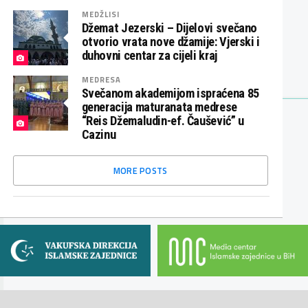
MEDŽLISI
Džemat Jezerski – Dijelovi svečano
otvorio vrata nove džamije: Vjerski i
duhovni centar za cijeli kraj
MEDRESA
Svečanom akademijom ispraćena 85
generacija maturanata medrese
“Reis Džemaludin-ef. Čaušević” u
Cazinu
MORE POSTS