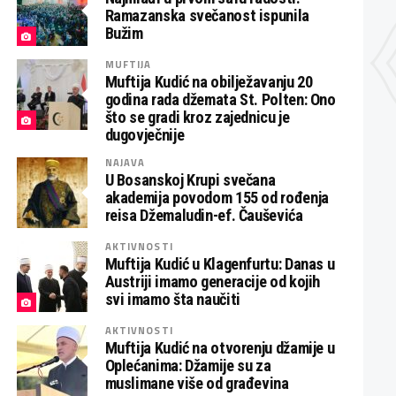
Ramazanska svečanost ispunila
Bužim
MUFTIJA
Muftija Kudić na obilježavanju 20
godina rada džemata St. Polten: Ono
što se gradi kroz zajednicu je
dugovječnije
NAJAVA
U Bosanskoj Krupi svečana
akademija povodom 155 od rođenja
reisa Džemaludin-ef. Čauševića
AKTIVNOSTI
Muftija Kudić u Klagenfurtu: Danas u
Austriji imamo generacije od kojih
svi imamo šta naučiti
AKTIVNOSTI
Muftija Kudić na otvorenju džamije u
Oplećanima: Džamije su za
muslimane više od građevina