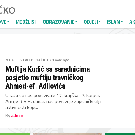
OVE
MEDŽLISI
OBRAZOVANJE
ODJELI
ISLAM
AK
MUFTIJSTVO BIHAĆKO
/ 1 year ago
Muftija Kudić sa saradnicima
posjetio muftiju travničkog
Ahmed-ef. Adilovića
U ratu su nas povezivale 17. krajiška i 7. korpus
Armije R BiH, danas nas povezuje zajednički cilj i
aktivnosti koje...
By
admin