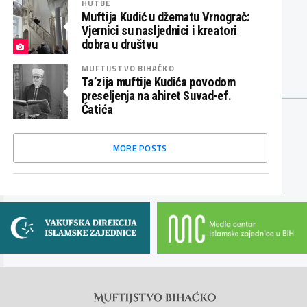
HUTBE
Muftija Kudić u džematu Vrnograč:
Vjernici su nasljednici i kreatori
dobra u društvu
MUFTIJSTVO BIHAĆKO
Ta’zija muftije Kudića povodom
preseljenja na ahiret Suvad-ef.
Ćatića
MORE POSTS