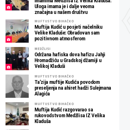
imamima Medžlisa IZ Velika Kladuša:
Uloga imama je i dalje veoma
značajna u našem društvu
MUFTIJSTVO BIHAĆKO
Muftija Kudić u posjeti načelniku
Velike Kladuše: Obradovan sam
pozitivnom atmosferom
MEDŽLISI
Održana hafiska dova hafizu Jahji
Hromadžiću u Gradskoj džamiji u
Velikoj Kladuši
MUFTIJSTVO BIHAĆKO
Ta’zija muftije Kudića povodom
preseljenja na ahiret hadži Sulejmana
Alagića
MUFTIJSTVO BIHAĆKO
Muftija Kudić razgovarao sa
rukovodstvom Medžlisa IZ Velika
Kladuša