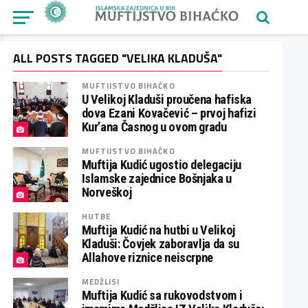
ALL POSTS TAGGED "VELIKA KLADUŠA"
MUFTIJSTVO BIHAĆKO
U Velikoj Kladuši proučena hafiska
dova Ezani Kovačević – prvoj hafizi
Kur’ana Časnog u ovom gradu
MUFTIJSTVO BIHAĆKO
Muftija Kudić ugostio delegaciju
Islamske zajednice Bošnjaka u
Norveškoj
HUTBE
Muftija Kudić na hutbi u Velikoj
Kladuši: Čovjek zaboravlja da su
Allahove riznice neiscrpne
MEDŽLISI
Muftija Kudić sa rukovodstvom i