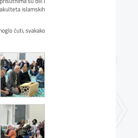
prisutnima su bili i
Fakulteta islamskih
 moglo čuti, svakako