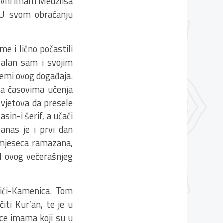
avni imam Medžlisa
 U svom obraćanju
e i lično počastili
alan sam i svojim
remi ovog događaja.
na časovima učenja
svjetova da presele
sin-i šerif, a učači
Danas je i prvi dan
 mjeseca ramazana,
od ovog večerašnjeg
lići-Kamenica. Tom
iti Kur’an, te je u
ice imama koji su u