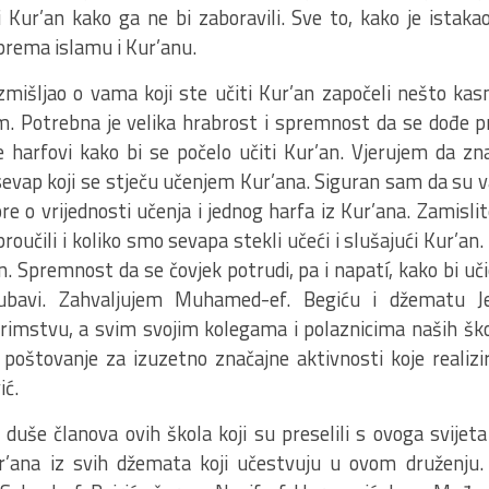
i Kur’an kako ga ne bi zaboravili. Sve to, kako je istakao
prema islamu i Kur’anu.
mišljao o vama koji ste učiti Kur’an započeli nešto kas
. Potrebna je velika hrabrost i spremnost da se dođe p
e harfovi kako bi se počelo učiti Kur’an. Vjerujem da z
i sevap koji se stječu učenjem Kur’ana. Siguran sam da su
re o vrijednosti učenja i jednog harfa iz Kur’ana. Zamisl
roučili i koliko smo sevapa stekli učeći i slušajući Kur’an
n. Spremnost da se čovjek potrudi, pa i napatí, kako bi učio
jubavi. Zahvaljujem Muhamed-ef. Begiću i džematu Jez
imstvu, a svim svojim kolegama i polaznicima naših šk
 poštovanje za izuzetno značajne aktivnosti koje realizi
ić.
d duše članova ovih škola koji su preselili s ovoga svijeta
r’ana iz svih džemata koji učestvuju u ovom druženju. T