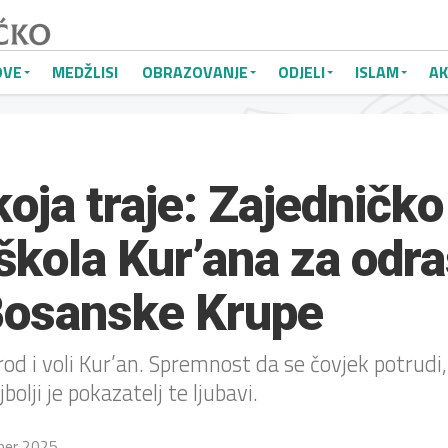
OVE
MEDŽLISI
OBRAZOVANJE
ODJELI
ISLAM
AK
koja traje: Zajedničko
škola Kur’ana za odra
 Bosanske Krupe
od i voli Kur’an. Spremnost da se čovjek potrudi, 
bolji je pokazatelj te ljubavi.
ber 2025