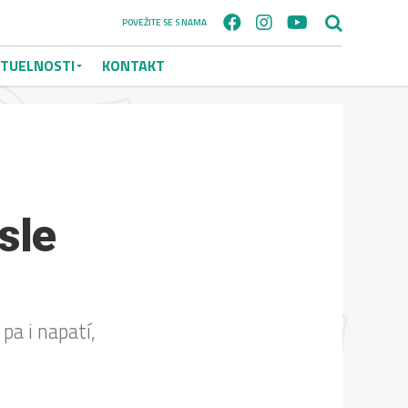
POVEŽITE SE S NAMA
TUELNOSTI
KONTAKT
sle
pa i napatí,