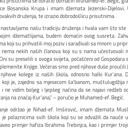
u prisutnima se obratio domaćin Muhamed-ef. Begić, gl
ice Bosanska Krupa i imam džemata Jezerski-Dijelovi.
 ovakvih druženja, te izrazio dobrodošlicu prisutnima.
nastavljamo našu tradiciju druženja i hvala vam što ste m
mojim džematlijama, budem domaćin ovog susreta. Zahv
 koji su prihvatili moj poziv i sarađivali sa mnom u prip
nema nekih naših članova koji su s nama učestvovali 
Oni su preselili s ovoga svijeta, počašćeni od Gospodara 
 plemenite Knjige. Večeras smo pred njihove duše proučili Ja
 njihove kolege iz naših škola, odnosno halki Kur’ana. 
 koji je, zajedno sa mjesecom ša‘banom, muštulugdžija
 i ne vidim boljeg i ljepšeg načina da se najavi redžeb 
ćanja na značaj Kur’ana,“ – poručio je Muhamed-ef. Begić.
anje održao je Nihad-ef. Imširović, imam džemata Mus
 je polaznicima svih škola koji su se odvažili da nauče uč
veo primjer hafiza Ibrahima Trebinjca, kao i primjer troj