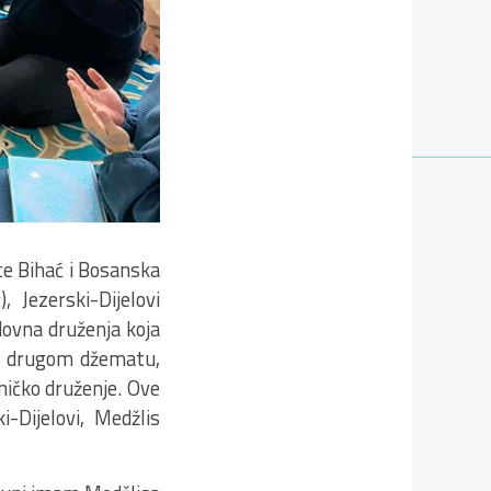
ce Bihać i Bosanska
, Jezerski-Dijelovi
dovna druženja koja
u drugom džematu,
ničko druženje. Ove
i-Dijelovi, Medžlis