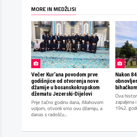
MORE IN MEDŽLISI
Večer Kur’ana povodom prve
Nakon 84
godišnjice od otvorenja nove
obnovljen
džamije u bosanskokrupskom
bihaćkom
džematu Jezerski-Dijelovi
Ova histori
zapaljena 
Prije tačno godinu dana, Allahovom
1942. godin
voljom, otvorili smo ovu džamiju, a
danas s radošću...