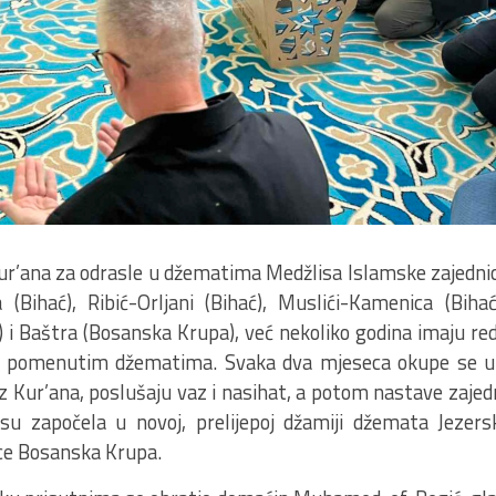
Kur’ana za odrasle u džematima Medžlisa Islamske zajedni
 (Bihać), Ribić-Orljani (Bihać), Muslići-Kamenica (Bihać)
 i Baštra (Bosanska Krupa), već nekoliko godina imaju re
 u pomenutim džematima. Svaka dva mjeseca okupe se 
z Kur’ana, poslušaju vaz i nasihat, a potom nastave zajed
su započela u novoj, prelijepoj džamiji džemata Jezersk
ce Bosanska Krupa.