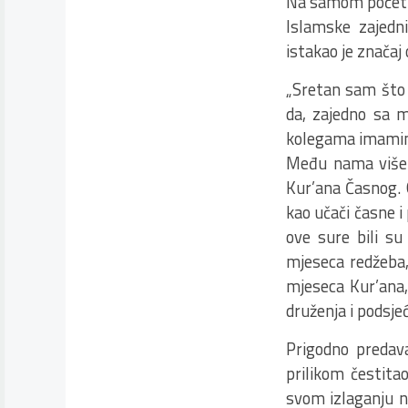
Na samom početk
Islamske zajedn
istakao je značaj
„Sretan sam što 
da, zajedno sa 
kolegama imamima
Među nama više 
Kur’ana Časnog. 
kao učači časne i
ove sure bili su
mjeseca redžeba,
mjeseca Kur’ana,
druženja i podsje
Prigodno predav
prilikom čestitao
svom izlaganju na