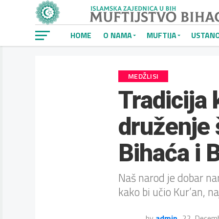
HOME
O NAMA
MUFTIJA
USTAN
MEDŽLISI
Tradicija 
druženje 
Bihaća i
Naš narod je dobar nar
kako bi učio Kur’an, naj
by
admin
22. Decem