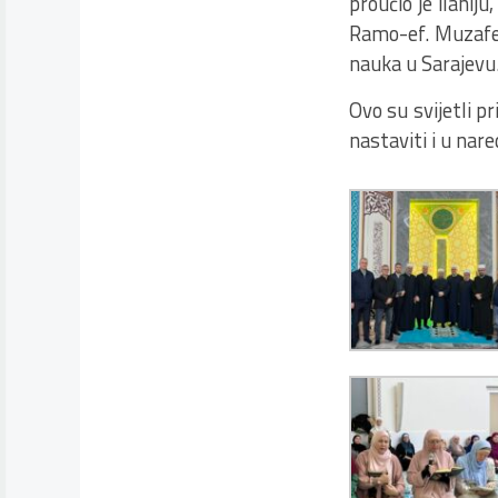
proučio je ilahiju
Ramo-ef. Muzafer
nauka u Sarajevu.
Ovo su svijetli p
nastaviti i u nar