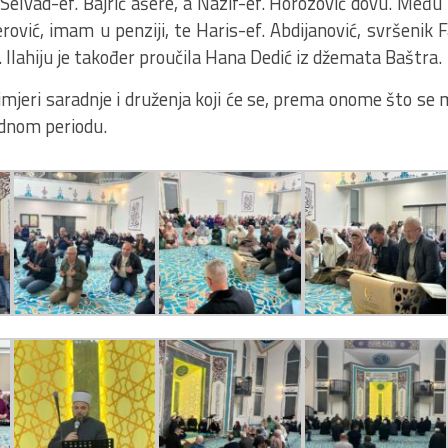
, Selvad-ef. Bajrić ašere, a Nazif-ef. Horozović dovu. Među 
ović, imam u penziji, te Haris-ef. Abdijanović, svršenik 
 Ilahiju je također proučila Hana Dedić iz džemata Baštra.
rimjeri saradnje i druženja koji će se, prema onome što se
ednom periodu.