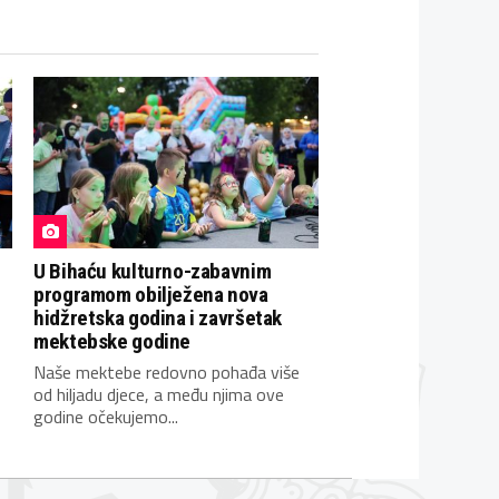
U Bihaću kulturno-zabavnim
programom obilježena nova
hidžretska godina i završetak
mektebske godine
Naše mektebe redovno pohađa više
od hiljadu djece, a među njima ove
godine očekujemo...