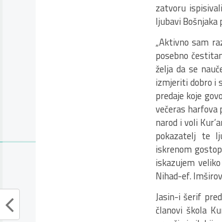
zatvoru ispisival
ljubavi Bošnjaka 
„Aktivno sam raz
posebno čestitam
želja da se nauč
izmjeriti dobro 
predaje koje govo
večeras harfova p
narod i voli Kur’a
pokazatelj te l
iskrenom gostopr
iskazujem veliko
Nihad-ef. Imširov
Jasin-i šerif pre
članovi škola Ku