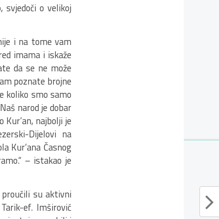
, svjedoči o velikoj
nije i na tome vam
red imama i iskaže
nate da se ne može
 vam poznate brojne
ite koliko smo samo
. Naš narod je dobar
 Kur’an, najbolji je
erski-Dijelovi na
ola Kur’ana Časnog
ramo.“ – istakao je
 proučili su aktivni
arik-ef. Imširović