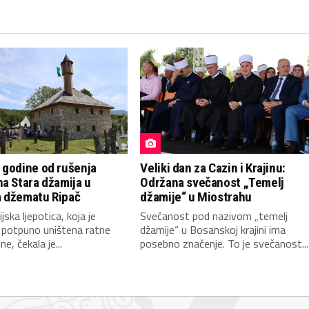
 godine od rušenja
Veliki dan za Cazin i Krajinu:
a Stara džamija u
Održana svečanost „Temelj
 džematu Ripač
džamije“ u Miostrahu
jska ljepotica, koja je
Svečanost pod nazivom „temelj
i potpuno uništena ratne
džamije“ u Bosanskoj krajini ima
e, čekala je...
posebno značenje. To je svečanost...