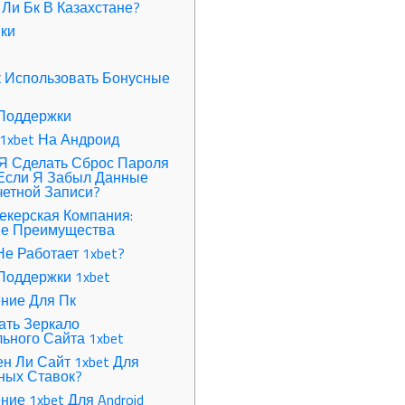
Ли Бк В Казахстане?
вки
к Использовать Бонусные
Поддержки
1xbet На Андроид
 Я Сделать Сброс Пароля
 Если Я Забыл Данные
четной Записи?
екерская Компания:
е Преимущества
е Работает 1xbet?
Поддержки 1xbet
ние Для Пк
ать Зеркало
ьного Сайта 1xbet
н Ли Сайт 1xbet Для
ных Ставок?
ие 1xbet Для Android