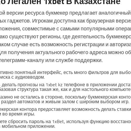
о Легален 1xbet В Казахстане
ой версии ресурса букмекер предлагает аналогичный
 гаджетов. Игрокам доступна как браузерная версия 
ложения, совместимые с самыми популярными опер
ако существуют регионы, где деятельность букмекерс
таком случае есть возможность регистрации и автори
Для получения актуального рабочего адреса можно об
елеграмм-каналу или службе поддержки.
итивно понятный интерфейс, есть много фильтров для выбо
иска с аудиовводом.
, делать прогнозы на 1xbet kz телефоне в приложении доста
базовая структура такая же, как и для настольного компьюте
азино не остались в стороне, поскольку букмекерская конт
 раздел автоматов и живым залом с широким выбором игр.
екерская контора предоставляет возможность делать ставки
и во время игры.
ете сбросить пароль на 1xBet, используя функцию восстан
в мобильном приложении.