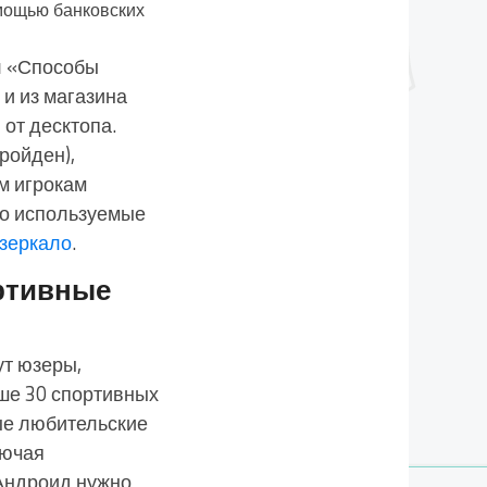
омощью банковских
л «Способы
 и из магазина
от десктопа.
ройден),
им игрокам
то используемые
 зеркало
.
ортивные
ут юзеры,
ыше 30 спортивных
ые любительские
лючая
 Андроид нужно