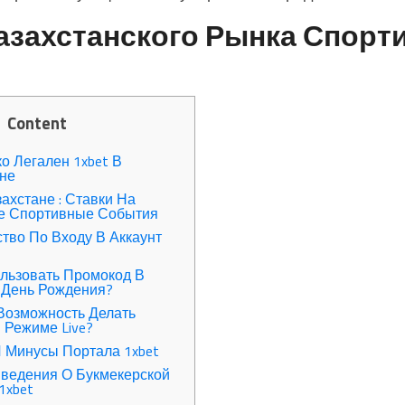
азахстанского Рынка Спорт
Content
о Легален 1xbet В
ане
захстане : Ставки На
 Спортивные События
тво По Входу В Аккаунт
ользовать Промокод В
 День Рождения?
Возможность Делать
 Режиме Live?
 Минусы Портала 1xbet
ведения О Букмекерской
1xbet