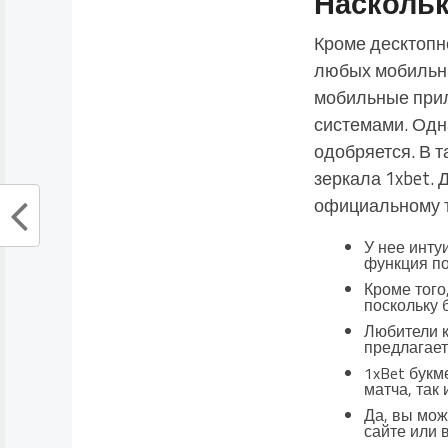
Наскольк
Кроме десктопн
любых мобильных
мобильные при
системами. Одн
одобряется. В 
зеркала 1xbet. 
официальному т
У нее инту
функция по
Кроме того
поскольку 
Любители к
предлагает
1xBet букм
матча, так 
Да, вы мож
сайте или 