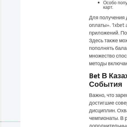
Особо попу
карт.
Для получения 
оплаты». 1xbet 
приложений. По
Здесь также мож
пополнять балан
множество спос
методы включают
Bet В Каз
События
Важно, что заре
достигшие сове
дисциплин. Охв
чемпионаты. В 
дополнительные