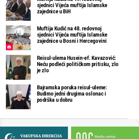
sjednici Vijeća muftija Islamske
zajednice u BiH
Muftija Kudić na 48. redovnoj
sjednici Vijeća muftija Islamske
zajednice u Bosni i Hercegovini
Reisul-ulema Husein-ef. Kavazović:
Neću podleći političkom pritisku, zlo
je zlo
Bajramska poruka reisul-uleme:
Budimo jedni drugima oslonac i
podrška u dobru