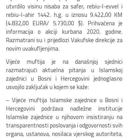
utvrdilo visinu nisaba za safer, rebiu-l-evvel i
rebiu-l-ahir 1442. h.g. u iznosu 9.422,00 KM
(4.832,00 EURA/ 5.730,00 $). Prihvaćena je
informacija o akciji kurbana 2020. godine.
Razmatrani su i prijedlozi Vakufske direkcije za
novim uvakufljenjima.
Vijeće muftija je na današnjoj sjednici
razmatrajući aktuelna pitanja u Islamskoj
zajednici u Bosni i Hercegovini jednoglasno
usvojilo zaključak u kojem se kaže:
– Vijeće muftija Islamske zajednice u Bosni i
Hercegovini podržava nadležne institucije
Islamske zajednice u njihovom insistiranju na
transparentnosti poslovanja i odgovornosti svih
organa, ustanova, nosilaca vjerskog autoriteta,