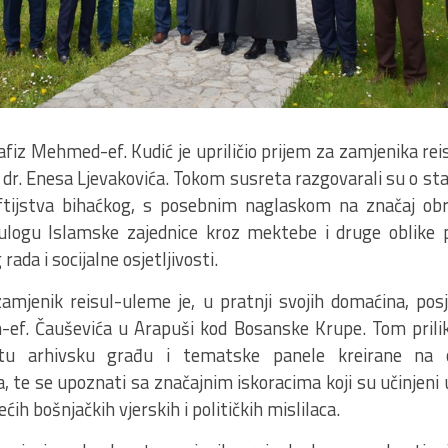
afiz Mehmed-ef. Kudić je upriličio prijem za zamjenika rei
 dr. Enesa Ljevakovića. Tokom susreta razgovarali su o sta
tijstva bihaćkog, s posebnim naglaskom na značaj obr
 ulogu Islamske zajednice kroz mektebe i druge oblike 
ada i socijalne osjetljivosti.
amjenik reisul-uleme je, u pratnji svojih domaćina, po
-ef. Čauševića u Arapuši kod Bosanske Krupe. Tom prilik
atu arhivsku građu i tematske panele kreirane na 
ra, te se upoznati sa značajnim iskoracima koji su učinjeni
ćih bošnjačkih vjerskih i političkih mislilaca.