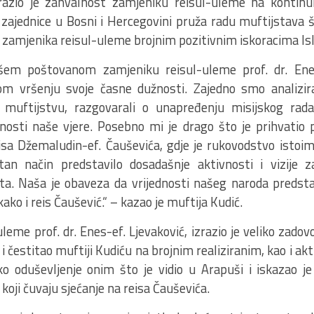
razio je zahvalnost zamjeniku reisul-uleme na kontinui
 zajednice u Bosni i Hercegovini pruža radu muftijstava 
 zamjenika reisul-uleme brojnim pozitivnim iskoracima Is
šem poštovanom zamjeniku reisul-uleme prof. dr. Ene
om vršenju svoje časne dužnosti. Zajedno smo analizira
muftijstvu, razgovarali o unapređenju misijskog rada
dnosti naše vjere. Posebno mi je drago što je prihvatio p
a Džemaludin-ef. Čauševića, gdje je rukovodstvo istoi
etan način predstavilo dosadašnje aktivnosti i vizije
ta. Naša je obaveza da vrijednosti našeg naroda predsta
kako i reis Čaušević.“ – kazao je muftija Kudić.
leme prof. dr. Enes-ef. Ljevaković, izrazio je veliko zado
 i čestitao muftiji Kudiću na brojnim realiziranim, kao i a
iko oduševljenje onim što je vidio u Arapuši i iskazao j
 koji čuvaju sjećanje na reisa Čauševića.