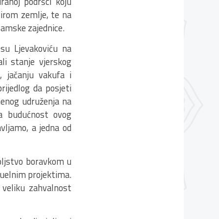
ranoj podršci koju
širom zemlje, te na
lamske zajednice.
su Ljevakoviću na
li stanje vjerskog
, jačanju vakufa i
rijedlog da posjeti
menog udruženja na
 za budućnost ovog
vljamo, a jedna od
voljstvo boravkom u
ktuelnim projektima.
e veliku zahvalnost