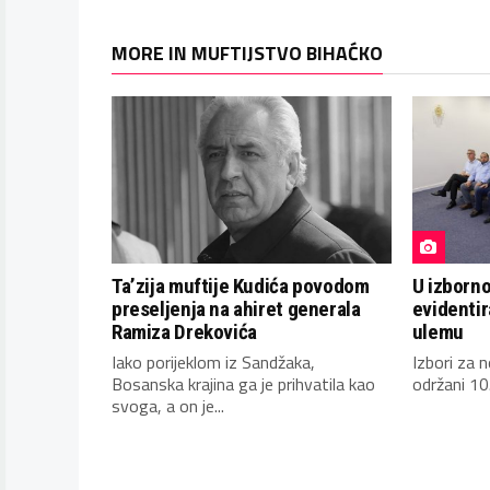
MORE IN MUFTIJSTVO BIHAĆKO
Ta’zija muftije Kudića povodom
U izborn
preseljenja na ahiret generala
evidentir
Ramiza Drekovića
ulemu
Iako porijeklom iz Sandžaka,
Izbori za 
Bosanska krajina ga je prihvatila kao
održani 10
svoga, a on je...