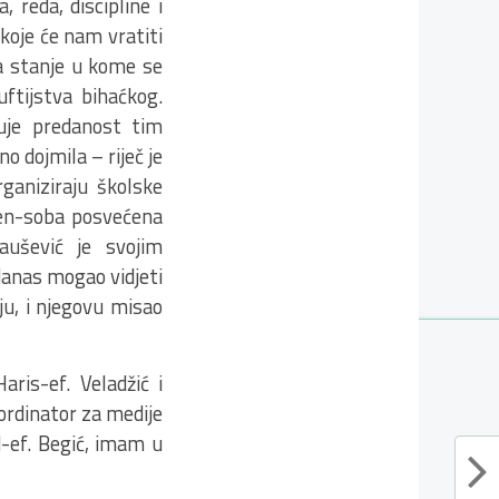
 reda, discipline i
, koje će nam vratiti
a stanje u kome se
uftijstva bihaćkog.
uje predanost tim
 dojmila – riječ je
ganiziraju školske
men-soba posvećena
aušević je svojim
danas mogao vidjeti
ju, i njegovu misao
aris-ef. Veladžić i
ordinator za medije
-ef. Begić, imam u