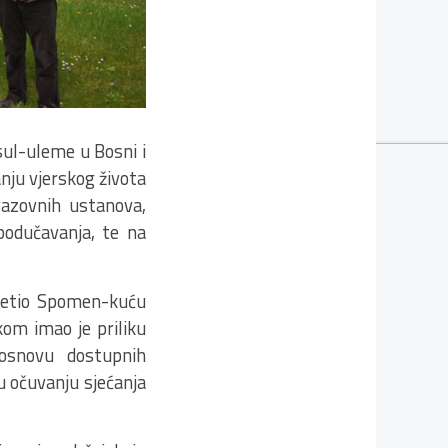
sul-uleme u Bosni i
nju vjerskog života
azovnih ustanova,
podučavanja, te na
sjetio Spomen-kuću
om imao je priliku
osnovu dostupnih
 u očuvanju sjećanja