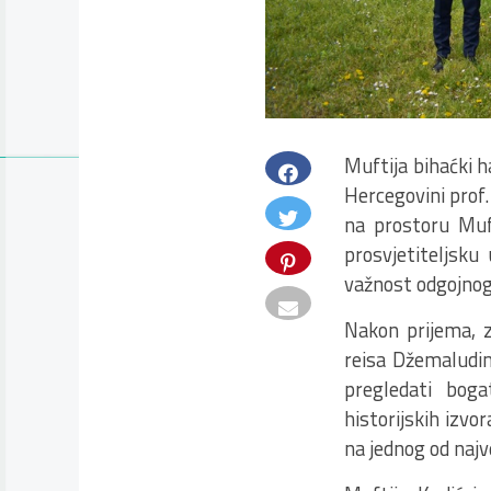
Muftija bihaćki h
Hercegovini prof.
na prostoru Muf
prosvjetiteljsku
važnost odgojnog r
Nakon prijema, z
reisa Džemaludin
pregledati bog
historijskih izvo
na jednog od najve