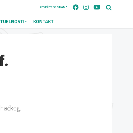
POVEŽITE SE S NAMA
TUELNOSTI
KONTAKT
f.
u
ihaćkog.