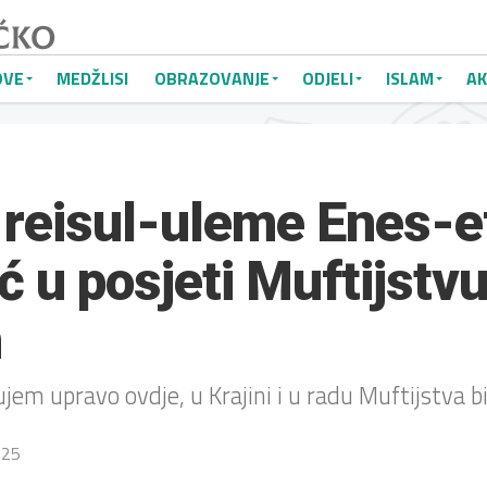
OVE
MEDŽLISI
OBRAZOVANJE
ODJELI
ISLAM
AK
reisul-uleme Enes-e
ć u posjeti Muftijstv
m
ujem upravo ovdje, u Krajini i u radu Muftijstva b
025