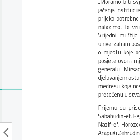
„Moramo biti svj
jačanja institucij
prijeko potrebno
nalazimo. Te vri
Vrijedni muftij
univerzalnim pos
o mjestu koje o
posjete ovom mj
generalu Mirsad
djelovanjem ostav
medresu koja nos
pretočenu u stvar
Prijemu su prisu
Sabahudin-ef. Beg
Nazif-ef. Horozo
Arapuši Zehrudin-