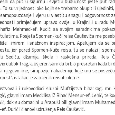
esni da put u sigurnu i svjetlu budućnost jeste put rada,
a. To su vrijednosti oko kojih se trebamo okupiti i ujediniti
 samopouzdanje i vjeru u vlastitu snagu i odgovornost z
jednosti primjećujem upravo ovdje, u Krajini i u radu M
a hafiz Mehmed-ef. Kudić sa svojim saradnicima pokaz
tulatima. Posjeta Spomen-kući reisa Čauševića me posebno
diše mirom i snažnom inspiracijom. Apelujem da se or
estu, jer pored Spomen-kuće reisa, tu se nalazi i spo
u Sediću, džamija, škola i raskošna priroda. Reis Č
io dubok trag, a uvjeren sam da bi bio presretan kada bi 
i njegovo ime, simpozije i akademije koje mu se posveću
nost“, istakao je zamjenik reisul-uleme.
stvovali i rukovodioci službi Muftijstva bihaćkog, mr. H
ić, glavni imam Medžlisa IZ Bihać Mensur-ef. Ćehić, te ko
vić, dok su domaćini u Arapuši bili glavni imam Muhamed
ef. Durić i članovi udruženja Reis Čaušević.