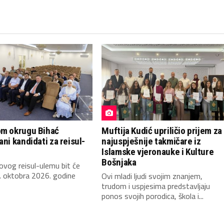
om okrugu Bihać
Muftija Kudić upriličio prijem za
ani kandidati za reisul-
najuspješnije takmičare iz
Islamske vjeronauke i Kulture
Bošnjaka
novog reisul-ulemu bit će
. oktobra 2026. godine
Ovi mladi ljudi svojim znanjem,
trudom i uspjesima predstavljaju
ponos svojih porodica, škola i...