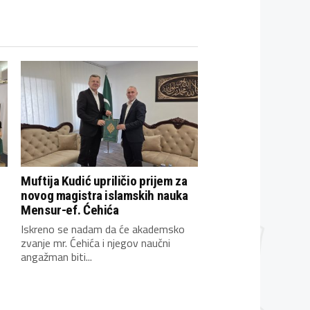
Muftija Kudić upriličio prijem za
novog magistra islamskih nauka
Mensur-ef. Ćehića
Iskreno se nadam da će akademsko
zvanje mr. Ćehića i njegov naučni
angažman biti...