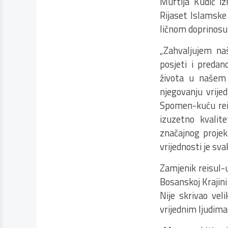
Muftija Kudić iz
Rijaset Islamske
ličnom doprinosu
„Zahvaljujem na
posjeti i predan
života u našem 
njegovanju vrije
Spomen-kuću reis
izuzetno kvalit
značajnog projek
vrijednosti je sva
Zamjenik reisul-u
Bosanskoj Krajini
Nije skrivao vel
vrijednim ljudima