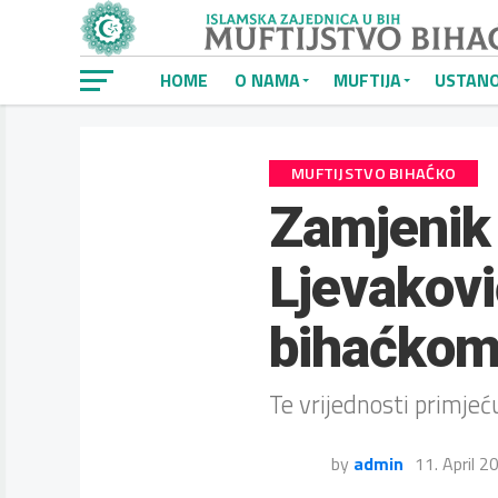
HOME
O NAMA
MUFTIJA
USTAN
MUFTIJSTVO BIHAĆKO
Zamjenik 
Ljevakovi
bihaćko
Te vrijednosti primjeć
by
admin
11. April 2