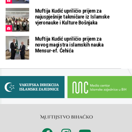
Muftija Kudić upriličio prijem za
najuspješnije takmičare iz Islamske
vjeronauke i Kulture Bošnjaka
Muftija Kudić upriličio prijem za
novog magistra islamskih nauka
Mensur-ef. Ćehića