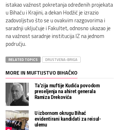
istakao važnost pokretanja određenih projekata
u Bihaću i Krajini, a dekan Hodžić je izrazio
zadovoljstvo što se u ovakvim razgovorima i
saradnji uključuje i Fakultet, odnosno ukazao je
na važnost saradnje institucija IZ na jednom
području.
RELATED TOPICS
DRUSTVENA-BRIGA
MORE IN MUFTIJSTVO BIHAĆKO
Ta’zija muftije Kudića povodom
preseljenja na ahiret generala
Ramiza Drekovića
U izbornom okrugu Bihać
evidentirani kandidati za reisul-
ulemu