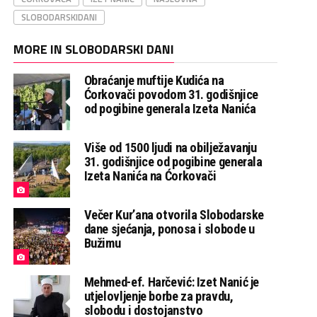
SLOBODARSKIDANI
MORE IN SLOBODARSKI DANI
Obraćanje muftije Kudića na
Ćorkovači povodom 31. godišnjice
od pogibine generala Izeta Nanića
Više od 1500 ljudi na obilježavanju
31. godišnjice od pogibine generala
Izeta Nanića na Ćorkovači
Večer Kur’ana otvorila Slobodarske
dane sjećanja, ponosa i slobode u
Bužimu
Mehmed-ef. Harčević: Izet Nanić je
utjelovljenje borbe za pravdu,
slobodu i dostojanstvo