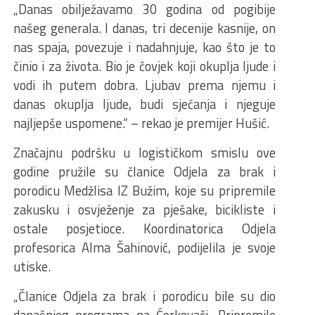
„Danas obilježavamo 30 godina od pogibije
našeg generala. I danas, tri decenije kasnije, on
nas spaja, povezuje i nadahnjuje, kao što je to
činio i za života. Bio je čovjek koji okuplja ljude i
vodi ih putem dobra. Ljubav prema njemu i
danas okuplja ljude, budi sjećanja i njeguje
najljepše uspomene.“ – rekao je premijer Hušić.
Značajnu podršku u logističkom smislu ove
godine pružile su članice Odjela za brak i
porodicu Medžlisa IZ Bužim, koje su pripremile
zakusku i osvježenje za pješake, bicikliste i
ostale posjetioce. Koordinatorica Odjela
profesorica Alma Šahinović, podijelila je svoje
utiske.
„Članice Odjela za brak i porodicu bile su dio
današnjeg programa na Ćorkovači. Pripremile