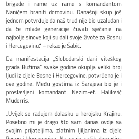
brigade i rame uz rame s komandantom
Nanićem braniti domovinu. Današnji skup još
jednom potvrđuje da naš trud nije bio uzaludan i
da će mlade generacije čuvati sjećanje na
najbolje sinove koji su dali svoje živote za Bosnu
i Hercegovinu.“ – rekao je Šabić.
Da manifestacija „Slobodarski dani viteškog
grada Bužima“ svake godine okuplja veliki broj
ljudi iz cijele Bosne i Hercegovine, potvrđeno je i
ove godine. Među gostima iz Sarajeva bio je i
proslavljeni komandant Nezim-ef. Halilović
Muderris.
„Uvijek se radujem dolasku u herojsku Krajinu.
Posebno mi je drago što sam danas ovdje sa
svojim prijateljima, zlatnim ljiljanima iz cijele
Bosne i Hercegovine. Na poziv naših domaćina