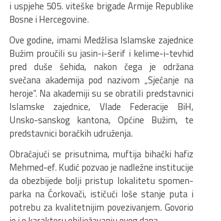
i uspjehe 505. viteške brigade Armije Republike
Bosne i Hercegovine.
Ove godine, imami Medžlisa Islamske zajednice
Bužim proučili su jasin-i-šerif i kelime-i-tevhid
pred duše šehida, nakon čega je održana
svečana akademija pod nazivom „Sjećanje na
heroje“. Na akademiji su se obratili predstavnici
Islamske zajednice, Vlade Federacije BiH,
Unsko-sanskog kantona, Općine Bužim, te
predstavnici boračkih udruženja.
Obraćajući se prisutnima, muftija bihaćki hafiz
Mehmed-ef. Kudić pozvao je nadležne institucije
da obezbijede bolji pristup lokalitetu spomen-
parka na Ćorkovači, ističući loše stanje puta i
potrebu za kvalitetnijim povezivanjem. Govorio
je i o karakteru obilježavanju ovog dana.