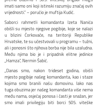
imati samo oni koji istinski razumiju značaj ovih
vrijednosti.“ – poručio je muftija Kudić.
Saborci rahmetli komandanta Izeta Nanića
obišli su mjesto njegove pogibije, koje se nalazi
u blizini Ćorkovače, na teritoriji Republike
Hrvatske, te su učestvovali u programu – tužni,
ali i ponosni što njihova borba nije bila uzaludna.
Među njima bio je i pripadnik elitne jedinice
„Hamza“, Nermin Šabić.
„Danas smo, nakon trideset godina, obišli
mjesto pogibije našeg komandanta, kao i staze
kojima smo branili našu domovinu. Iako nas
tuga obuzima jer našeg komandanta više nema
među nama, osjećaj ponosa i časti je snažan, jer
smo imali privilegiju biti borci 505. viteške