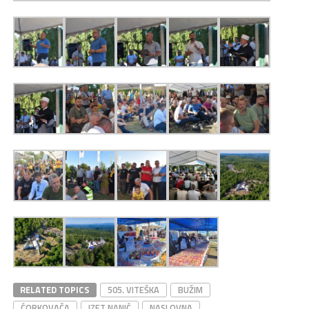
RELATED TOPICS
505. VITEŠKA
BUŽIM
ĆORKOVAČA
IZET NANIĆ
NASLOVNA