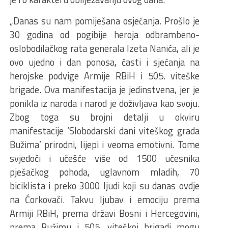
„Danas su nam pomiješana osjećanja. Prošlo je
30 godina od pogibije heroja odbrambeno-
oslobodilačkog rata generala Izeta Nanića, ali je
ovo ujedno i dan ponosa, časti i sjećanja na
herojske podvige Armije RBiH i 505. viteške
brigade. Ova manifestacija je jedinstvena, jer je
ponikla iz naroda i narod je doživljava kao svoju.
Zbog toga su brojni detalji u okviru
manifestacije ‘Slobodarski dani viteškog grada
Bužima’ prirodni, lijepi i veoma emotivni. Tome
svjedoči i učešće više od 1500 učesnika
pješačkog pohoda, uglavnom mladih, 70
biciklista i preko 3000 ljudi koji su danas ovdje
na Ćorkovači. Takvu ljubav i emociju prema
Armiji RBiH, prema državi Bosni i Hercegovini,
prema Bužimu i 505. viteškoj brigadi mogu