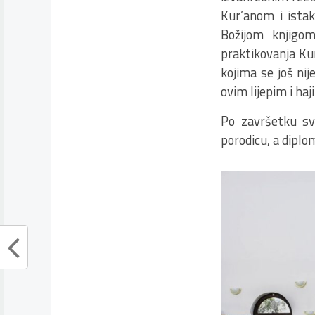
Kur’anom i istak
Božijom knjigom.
praktikovanja Kur
kojima se još nij
ovim lijepim i haj
Po završetku sv
porodicu, a diplom