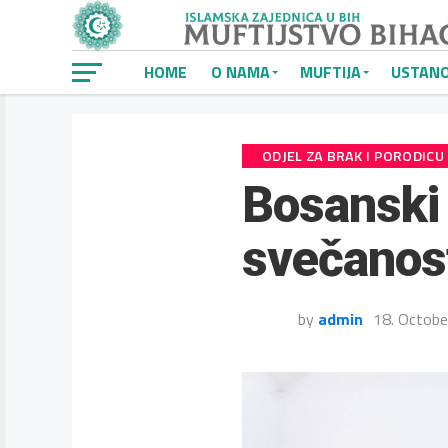
HOME
O NAMA
MUFTIJA
USTAN
ODJEL ZA BRAK I PORODICU
Bosanski
svečanos
by
admin
18. Octobe