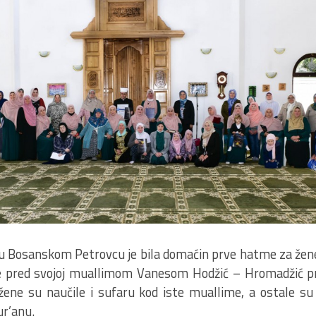
u Bosanskom Petrovcu je bila domaćin prve hatme za žen
 pred svojoj muallimom Vanesom Hodžić – Hromadžić prou
žene su naučile i sufaru kod iste muallime, a ostale su
ur’anu.