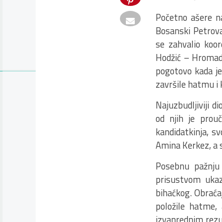
Početno ašere na
Bosanski Petrova
se zahvalio koor
Hodžić – Hromadž
pogotovo kada je
završile hatmu i
Najuzbudljiviji 
od njih je prou
kandidatkinja, s
Amina Kerkez, a s
Posebnu pažnju 
prisustvom ukaza
bihaćkog. Obraćaj
položile hatme, 
izvanrednim rezul