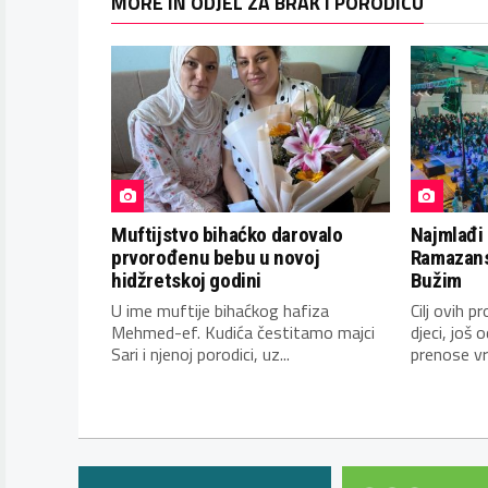
MORE IN ODJEL ZA BRAK I PORODICU
Muftijstvo bihaćko darovalo
Najmlađi 
prvorođenu bebu u novoj
Ramazans
hidžretskoj godini
Bužim
U ime muftije bihaćkog hafiza
Cilj ovih 
Mehmed-ef. Kudića čestitamo majci
djeci, još 
Sari i njenoj porodici, uz...
prenose vri