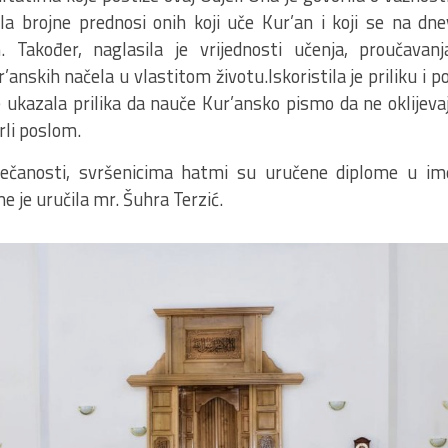
la brojne prednosi onih koji uče Kur’an i koji se na dn
 Također, naglasila je vrijednosti učenja, proučavanj
’anskih načela u vlastitom životu.Iskoristila je priliku i 
e ukazala prilika da nauče Kur’ansko pismo da ne oklijeva
irli poslom.
ečanosti, svršenicima hatmi su uručene diplome u ime
e je uručila mr. Šuhra Terzić.