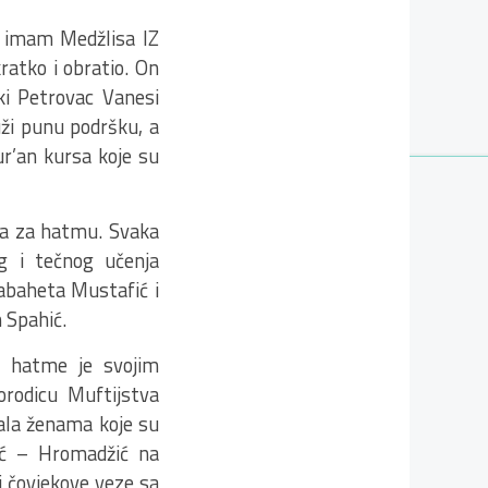
i imam Medžlisa IZ
atko i obratio. On
ki Petrovac Vanesi
ži punu podršku, a
ur’an kursa koje su
nja za hatmu. Svaka
og i tečnog učenja
Sabaheta Mustafić i
 Spahić.
a hatme je svojim
orodicu Muftijstva
tala ženama koje su
žić – Hromadžić na
i čovjekove veze sa