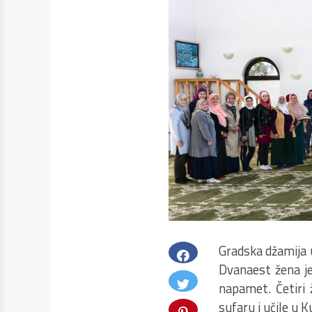
Gradska džamija 
Dvanaest žena je
napamet. Četiri 
sufaru i učile u K