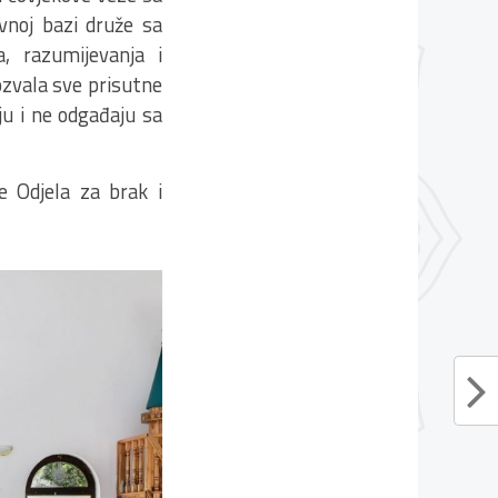
evnoj bazi druže sa
a, razumijevanja i
pozvala sve prisutne
ju i ne odgađaju sa
 Odjela za brak i