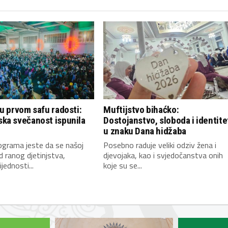
u prvom safu radosti:
Muftijstvo bihaćko:
ka svečanost ispunila
Dostojanstvo, sloboda i identite
u znaku Dana hidžaba
programa jeste da se našoj
Posebno raduje veliki odziv žena i
od ranog djetinjstva,
djevojaka, kao i svjedočanstva onih
jednosti...
koje su se...