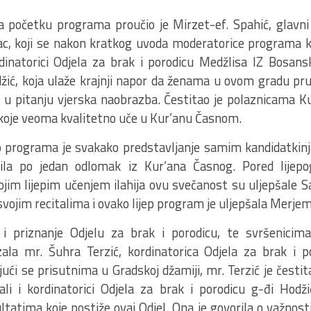
 početku programa proučio je Mirzet-ef. Spahić, glavn
c, koji se nakon kratkog uvoda moderatorice programa kr
dinatorici Odjela za brak i porodicu Medžlisa IZ Bosans
ić, koja ulaže krajnji napor da ženama u ovom gradu pru
 u pitanju vjerska naobrazba. Čestitao je polaznicama K
 koje veoma kvalitetno uče u Kur’anu Časnom.
dio programa je svakako predstavljanje samim kandidatki
čila po jedan odlomak iz Kur’ana Časnog. Pored lijep
vojim lijepim učenjem ilahija ovu svečanost su uljepšale 
vojim recitalima i ovako lijep program je uljepšala Merjem
i priznanje Odjelu za brak i porodicu, te svršenicim
la mr. Šuhra Terzić, kordinatorica Odjela za brak i p
ući se prisutnima u Gradskoj džamiji, mr. Terzić je česti
ali i kordinatorici Odjela za brak i porodicu g-đi Hod
tatima koje postiže ovaj Odjel. Ona je govorila o važnost