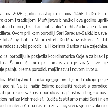
5. juna 2026. godine nastupila je nova 1448. hidžretska
ksom i tradicijom, Muftijstvo bihaćko i ove godine uprilič
alnoj bolnici „Dr. Irfan Ljubijankić“ u Bihaću koja je u Novo
a dijete. Ovom prilikom porodilji Sari Sarađan-Salkić iz Ča
e bihaćkog hafiza Mehmed-ef. Kudića, uz iskrene čestit
radost svojoj porodici, ali i korisna članica naše zajednice.
ića, porodilju je posjetila koordinatorica Odjela za brak i
lma Šahinović. Tom prilikom istakla je značaj ove lije
je pažnju prema porodici, majčinstvu i novom životu.
ina Muftijstvo bihaćko njeguje ovu lijepu tradiciju posjet
j godini. Na taj način želimo podijeliti radost s porodic
slati poruku o važnosti porodice, majčinstva i brige o no
kog hafiza Mehmed-ef. Kudića čestitamo majci Sari i njeno
da malena Amna raste u zdravlju, sreći, vjeri i svakom do