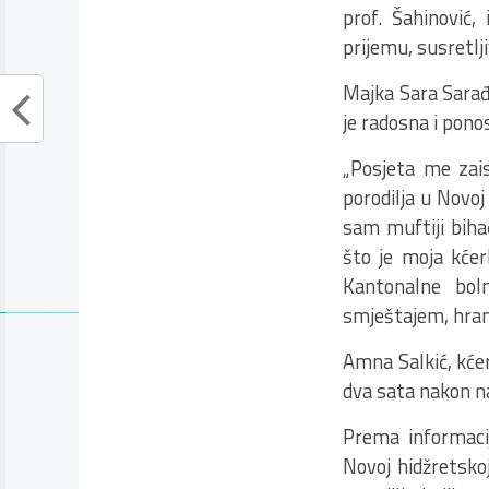
prof. Šahinović,
prijemu, susretlji
Majka Sara Sarađa
je radosna i pono
„Posjeta me zais
porodilja u Novoj
sam muftiji biha
što je moja kćer
Kantonalne bol
smještajem, hran
Amna Salkić, kćer
dva sata nakon n
Prema informacij
Novoj hidžretsko