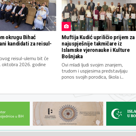
om okrugu Bihać
Muftija Kudić upriličio prijem za
ani kandidati za reisul-
najuspješnije takmičare iz
Islamske vjeronauke i Kulture
Bošnjaka
novog reisul-ulemu bit će
. oktobra 2026. godine
Ovi mladi ljudi svojim znanjem,
trudom i uspjesima predstavljaju
ponos svojih porodica, škola i...