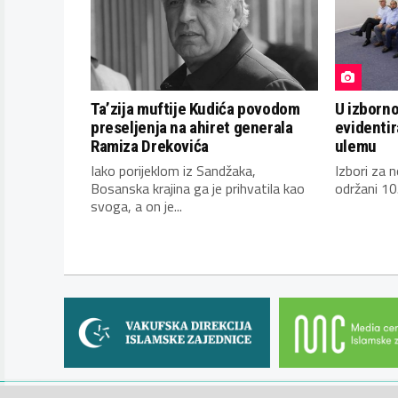
Ta’zija muftije Kudića povodom
U izborn
preseljenja na ahiret generala
evidentir
Ramiza Drekovića
ulemu
Iako porijeklom iz Sandžaka,
Izbori za 
Bosanska krajina ga je prihvatila kao
održani 10
svoga, a on je...