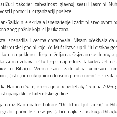
 ističući također zahvalnost glavnoj sestri Jasmini N
vosti i pomoći u organizaciji posjete.
n-Salkić nije skrivala iznenađenje i zadovoljstvo ovom po
sna zbog pažnje koja joj je ukazana.
ta iznenadila i veoma obradovala. Nisam očekivala da ć
 hidžretskoj godini kojoj će Muftijstvo upriličiti ovakav g
ćkom na poklonu i lijepim željama. Osjećam se dobro, a
ka Amna zdrava i što lijepo napreduje. Također, želim s
nice u Bihaću. Veoma sam zadovoljna odnosom medi
om, čistoćom i ukupnim odnosom prema meni.“ – kazala j
ka Haruna i Sare, rođena je u ponedjeljak, 15. juna 2026. 
astupanja Nove hidžretske godine.
ama iz Kantonalne bolnice “Dr. Irfan Ljubijankić” u Bih
j godini porodile su se još četiri majke s područja Bihać