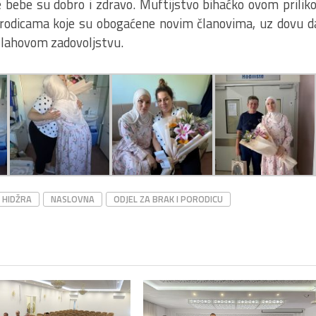
ove bebe su dobro i zdravo. Muftijstvo bihaćko ovom prili
rodicama koje su obogaćene novim članovima, uz dovu da
 Allahovom zadovoljstvu.
HIDŽRA
NASLOVNA
ODJEL ZA BRAK I PORODICU