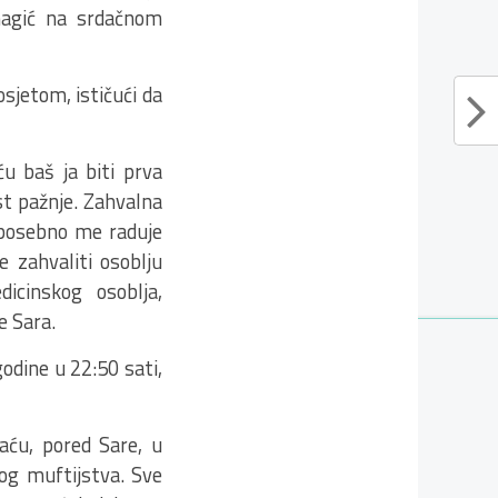
uhagić na srdačnom
sjetom, ističući da
u baš ja biti prva
est pažnje. Zahvalna
 posebno me raduje
e zahvaliti osoblju
cinskog osoblja,
e Sara.
godine u 22:50 sati,
aću, pored Sare, u
kog muftijstva. Sve