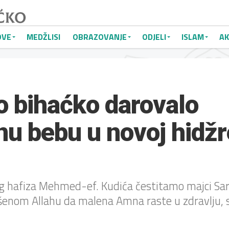
OVE
MEDŽLISI
OBRAZOVANJE
ODJELI
ISLAM
AK
o bihaćko darovalo
u bebu u novoj hidžr
g hafiza Mehmed-ef. Kudića čestitamo majci Sari
šenom Allahu da malena Amna raste u zdravlju, sre