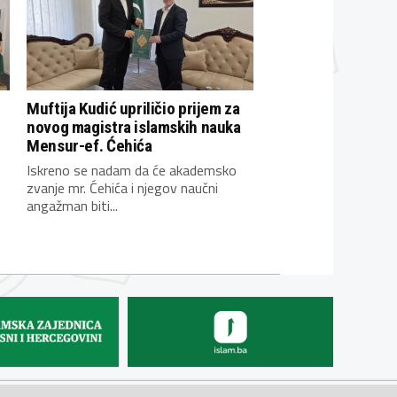
Muftija Kudić upriličio prijem za
novog magistra islamskih nauka
Mensur-ef. Ćehića
Iskreno se nadam da će akademsko
zvanje mr. Ćehića i njegov naučni
angažman biti...