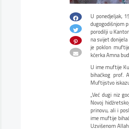
U ponedjeljak, 1
dugogodišnjom pra
porodilji u Kanton
na svijet donijel
je poklon muftij
kćerka Amna bude 
U ime muftije Kud
bihaćkog prof. A
Muftijstvo iskazu
„Već dugi niz god
Novoj hidžretsko
prinovu, ali i po
ime muftije bihać
Uzvišenom Allahu 