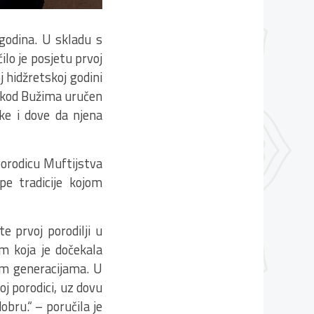
 godina. U skladu s
ilo je posjetu prvoj
j hidžretskoj godini
ve kod Bužima uručen
ke i dove da njena
 porodicu Muftijstva
pe tradicije kojom
e prvoj porodilji u
om koja je dočekala
vim generacijama. U
j porodici, uz dovu
bru.“ – poručila je