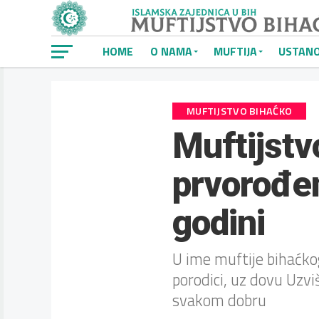
HOME
O NAMA
MUFTIJA
USTAN
MUFTIJSTVO BIHAĆKO
Muftijstv
prvorođen
godini
U ime muftije bihaćko
porodici, uz dovu Uzvi
svakom dobru