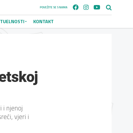
POVEŽITE SE S NAMA
TUELNOSTI
KONTAKT
etskoj
 i njenoj
ći, vjeri i