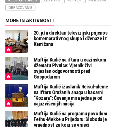
RELATED TOPICS
ČESTITKA
MUFTIJA
NASLOVNA
OBRAZOVANJE
MORE IN AKTIVNOSTI
20. jula direktan televizijski prijenos
komemorativnog skupa i dženaze iz
Kamičana
Muftija Kudić na iftaru u cazinskom
džematu Pivnice: Vjernik živi
svjestan odgovornosti pred
Gospodarom
Muftija Kudić izaslanik Reisul-uleme
na iftaru Oružanih snaga u kasarni
“Kozara”: Čuvanje mira jedna je od
najuzvišenijih misija
Muftija Kudić na programu povodom
Fethu-Mekke u Prijedoru: Sloboda je
vrijednost za koju se vrijedi