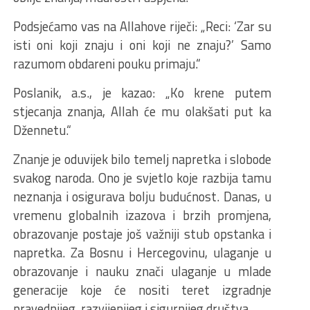
Podsjećamo vas na Allahove riječi: „Reci: ‘Zar su
isti oni koji znaju i oni koji ne znaju?’ Samo
razumom obdareni pouku primaju.“
Poslanik, a.s., je kazao: „Ko krene putem
stjecanja znanja, Allah će mu olakšati put ka
Džennetu.“
Znanje je oduvijek bilo temelj napretka i slobode
svakog naroda. Ono je svjetlo koje razbija tamu
neznanja i osigurava bolju budućnost. Danas, u
vremenu globalnih izazova i brzih promjena,
obrazovanje postaje još važniji stub opstanka i
napretka. Za Bosnu i Hercegovinu, ulaganje u
obrazovanje i nauku znači ulaganje u mlade
generacije koje će nositi teret izgradnje
pravednijeg, razvijenijeg i sigurnijeg društva.