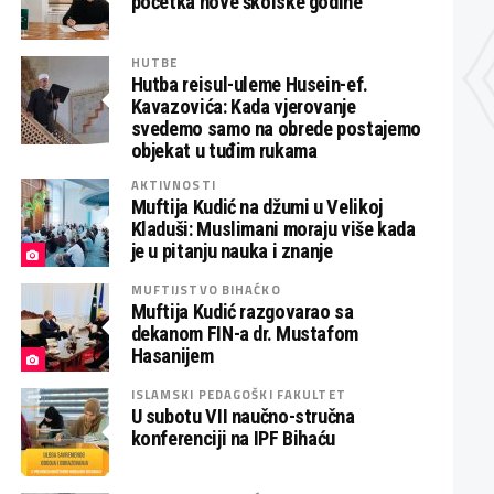
početka nove školske godine
HUTBE
Hutba reisul-uleme Husein-ef.
Kavazovića: Kada vjerovanje
svedemo samo na obrede postajemo
objekat u tuđim rukama
AKTIVNOSTI
Muftija Kudić na džumi u Velikoj
Kladuši: Muslimani moraju više kada
je u pitanju nauka i znanje
MUFTIJSTVO BIHAĆKO
Muftija Kudić razgovarao sa
dekanom FIN-a dr. Mustafom
Hasanijem
ISLAMSKI PEDAGOŠKI FAKULTET
U subotu VII naučno-stručna
konferenciji na IPF Bihaću