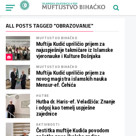
ALL POSTS TAGGED "OBRAZOVANJE"
MUFTIJSTVO BIHAĆKO
Muftija Kudić upriličio prijem za
najuspješnije takmičare iz Islamske
vjeronauke i Kulture Bošnjaka
MUFTIJSTVO BIHAĆKO
Muftija Kudić upriličio prijem za
novog magistra islamskih nauka
Mensur-ef. Ćehića
HUTBE
Hutba dr. Haris-ef. Veladžića: Znanje
i odgoj kao temelj uspješne
zajednice
AKTIVNOSTI
Čestitka muftije Kudića povodom