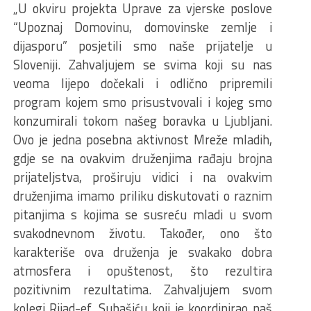
„U okviru projekta Uprave za vjerske poslove
“Upoznaj Domovinu, domovinske zemlje i
dijasporu” posjetili smo naše prijatelje u
Sloveniji. Zahvaljujem se svima koji su nas
veoma lijepo dočekali i odlično pripremili
program kojem smo prisustvovali i kojeg smo
konzumirali tokom našeg boravka u Ljubljani.
Ovo je jedna posebna aktivnost Mreže mladih,
gdje se na ovakvim druženjima rađaju brojna
prijateljstva, proširuju vidici i na ovakvim
druženjima imamo priliku diskutovati o raznim
pitanjima s kojima se susreću mladi u svom
svakodnevnom životu. Također, ono što
karakteriše ova druženja je svakako dobra
atmosfera i opuštenost, što rezultira
pozitivnim rezultatima. Zahvaljujem svom
kolegi Rijad-ef. Subašiću koji je koordinirao naš