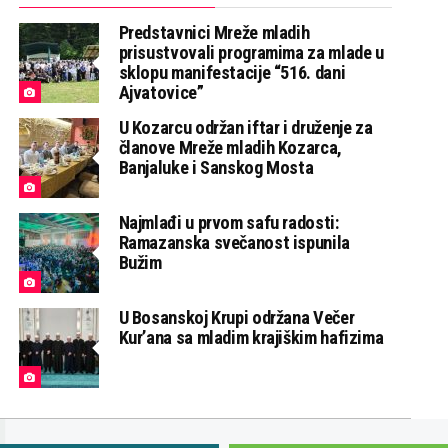
Predstavnici Mreže mladih
prisustvovali programima za mlade u
sklopu manifestacije “516. dani
Ajvatovice”
U Kozarcu održan iftar i druženje za
članove Mreže mladih Kozarca,
Banjaluke i Sanskog Mosta
Najmlađi u prvom safu radosti:
Ramazanska svečanost ispunila
Bužim
U Bosanskoj Krupi održana Večer
Kur’ana sa mladim krajiškim hafizima