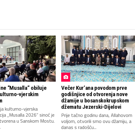
ine “Musalla” obiluje
Večer Kur’ana povodom prve
kulturno-vjerskim
godišnjice od otvorenja nove
m
džamije u bosanskokrupskom
džematu Jezerski-Dijelovi
a kulturno-vjerska
ija „Musalla 2026“ sinoć je
Prije tačno godinu dana, Allahovom
tvorena u Sanskom Mostu.
voljom, otvorili smo ovu džamiju, a
.
danas s radošću...