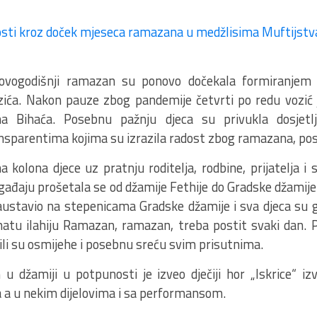
ovogodišnji ramazan su ponovo dočekala formiranjem ž
ća. Nakon pauze zbog pandemije četvrti po redu vozić 
ma Bihaća. Posebnu pažnju djeca su privukla dosjetlj
sparentima kojima su izrazila radost zbog ramazana, posta
kolona djece uz pratnju roditelja, rodbine, prijatelja i s
gađaju prošetala se od džamije Fethije do Gradske džamij
ustavio na stepenicama Gradske džamije i sva djeca su 
atu ilahiju Ramazan, ramazan, treba postit svaki dan.
i su osmijehe i posebnu sreću svim prisutnima.
u džamiji u potpunosti je izveo dječiji hor „Iskrice“ iz
a a u nekim dijelovima i sa performansom.