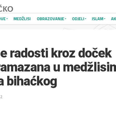
OVE
MEDŽLISI
OBRAZOVANJE
ODJELI
ISLAM
AK
je radosti kroz doček
ramazana u medžlisi
a bihaćkog
22