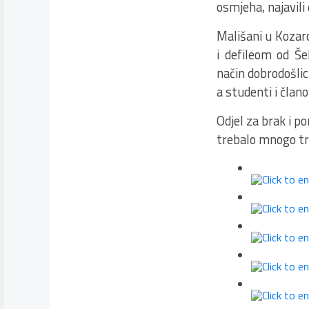
osmjeha, najavili
Mališani u Kozarc
i defileom od Š
način dobrodošli
a studenti i član
Odjel za brak i p
trebalo mnogo tru