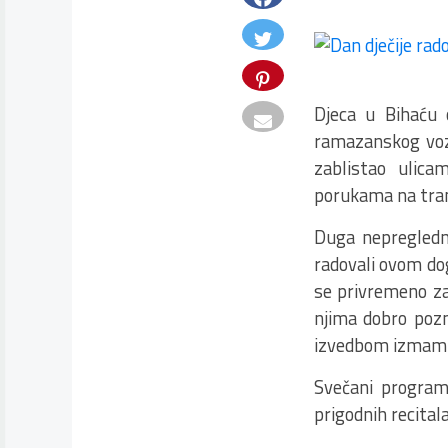
Djeca u Bihaću 
ramazanskog vozi
zablistao ulica
porukama na tran
Duga nepregledna 
radovali ovom do
se privremeno za
njima dobro pozn
izvedbom izmamil
Svečani program 
prigodnih recital