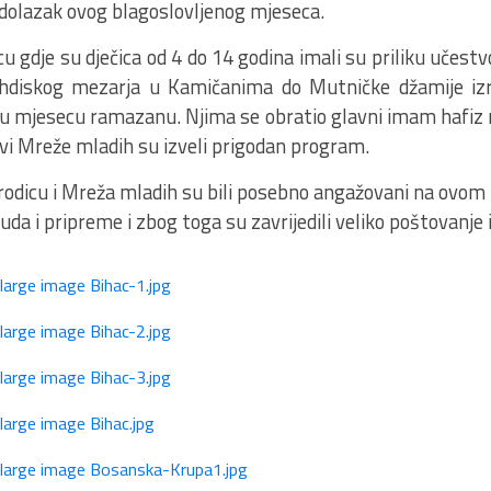
 dolazak ovog blagoslovljenog mjeseca.
u gdje su dječica od 4 do 14 godina imali su priliku učest
ehdiskog mezarja u Kamičanima do Mutničke džamije izr
cu mjesecu ramazanu. Njima se obratio glavni imam hafiz 
ovi Mreže mladih su izveli prigodan program.
orodicu i Mreža mladih su bili posebno angažovani na ovom 
da i pripreme i zbog toga su zavrijedili veliko poštovanje i