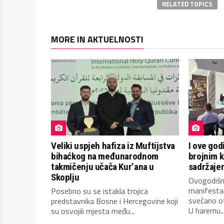
RELATED TOPICS
MORE IN AKTUELNOSTI
Veliki uspjeh hafiza iz Muftijstva
I ove god
bihaćkog na međunarodnom
brojnim 
takmičenju učača Kur’ana u
sadržaje
Skoplju
Ovogodišnj
manifestac
Posebno su se istakla trojica
svečano o
predstavnika Bosne i Hercegovine koji
U haremu..
su osvojili mjesta među...