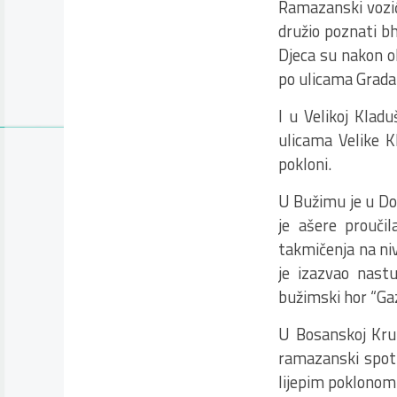
Ramazanski vozić 
družio poznati b
Djeca su nakon ok
po ulicama Grada
I u Velikoj Klad
ulicama Velike K
pokloni.
U Bužimu je u Do
je ašere prouči
takmičenja na niv
je izazvao nastu
bužimski hor “Gaz
U Bosanskoj Kru
ramazanski spot 
lijepim poklonom.