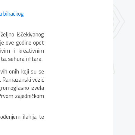
eljno iščekivanog
je ove godine opet
ivim i kreativnim
, sehura i iftara.
vih onih koji su se
e. Ramazanski vozić
gromoglasno izvela
 Prvom zajedničkom
vođenjem ilahija te