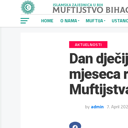
HOME
O NAMA
MUFTIJA
USTAN
AKTUELNOSTI
Dan dječi
mjeseca 
Muftijstv
by
admin
7. April 20