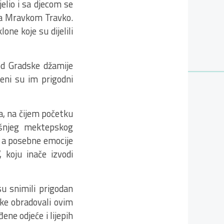
elio i sa djecom se
 sa Mravkom Travko.
ne koje su dijelili
od Gradske džamije
čeni su im prigodni
a, na čijem početku
dišnjeg mektepskog
, a posebne emocije
, koju inače izvodi
u snimili prigodan
ke obradovali ovim
ene odjeće i lijepih