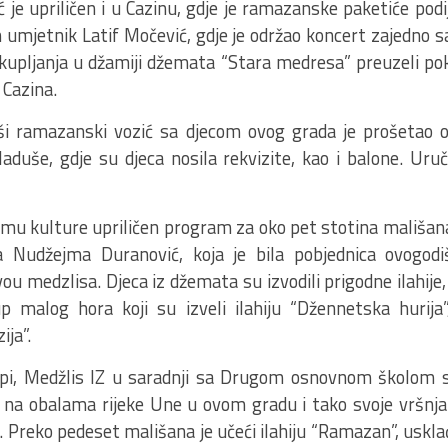
je upriličen i u Cazinu, gdje je ramazanske paketiće podij
h umjetnik Latif Močević, gdje je održao koncert zajedno
upljanja u džamiji džemata “Stara medresa” preuzeli poklo
 Cazina.
uši ramazanski vozić sa djecom ovog grada je prošetao 
laduše, gdje su djeca nosila rekvizite, kao i balone. Uru
mu kulture upriličen program za oko pet stotina mališan
la Nudžejma Duranović, koja je bila pobjednica ovogo
ou medzlisa. Djeca iz džemata su izvodili prigodne ilahije
p malog hora koji su izveli ilahiju “Džennetska hurija”
ija”.
pi, Medžlis IZ u saradnji sa Drugom osnovnom školom s
na obalama rijeke Une u ovom gradu i tako svoje vršnja
 Preko pedeset mališana je učeći ilahiju “Ramazan”, usklađ