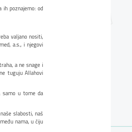
da ih poznajemo: od
eba valjano nositi,
ed, a.s., i njegovi
traha, a ne snage i
 ne tuguju Allahovi
uka samo u tome da
 naše slabosti, naš
 među nama, u čiju