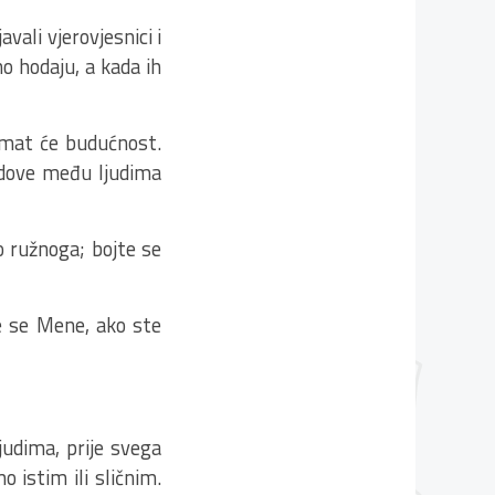
vali vjerovjesnici i
no hodaju, a kada ih
 imat će budućnost.
zidove među ljudima
o ružnoga; bojte se
te se Mene, ako ste
udima, prije svega
istim ili sličnim.