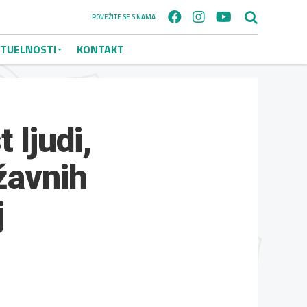
POVEŽITE SE S NAMA
TUELNOSTI
KONTAKT
 ljudi,
žavnih
j