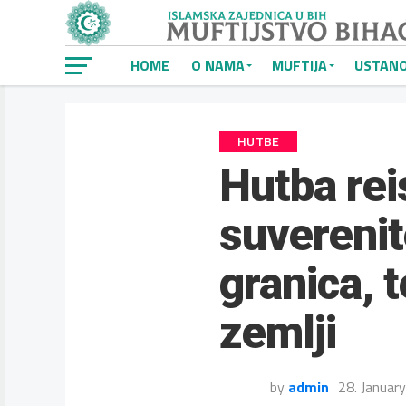
HOME
O NAMA
MUFTIJA
USTAN
HUTBE
Hutba rei
suverenit
granica, 
zemlji
by
admin
28. Januar