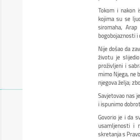
Tokom i nakon is
kojima su se ljud
siromaha, Arap 
bogobojaznosti i
Nije došao da zav
životu je slijed
proživljeni i sa
mimo Njega, ne bi 
njegova želja; zbo
Savjetovao nas j
i ispunimo dobrot
Govorio je i da 
usamljenosti i 
skretanja s Prav