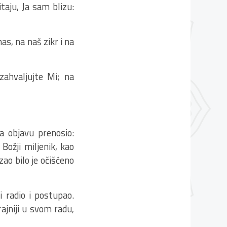
taju, Ja sam blizu:
as, na naš zikr i na
 zahvaljujte Mi; na
a objavu prenosio:
Božji miljenik, kao
zao bilo je očišćeno
i radio i postupao.
trajniji u svom radu,