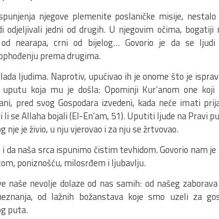
punjenja njegove plemenite poslaničke misije, nestalo 
i odjeljivali jedni od drugih. U njegovim očima, bogatiji n
od nearapa, crni od bijelog… Govorio je da se ljudi
 ophođenju prema drugima.
lada ljudima. Naprotiv, upućivao ih je onome što je ispra
io uputu koja mu je došla: Opominji Kur’anom one koji 
brani, pred svog Gospodara izvedeni, kada neće imati pri
li se Allaha bojali (El-En’am, 51). Uputiti ljude na Pravi put
g nje je živio, u nju vjerovao i za nju se žrtvovao.
e i da naša srca ispunimo čistim tevhidom. Govorio nam je
om, poniznošću, milosrđem i ljubavlju.
sve naše nevolje dolaze od nas samih: od našeg zaborava
neznanja, od lažnih božanstava koje smo uzeli za go
og puta.