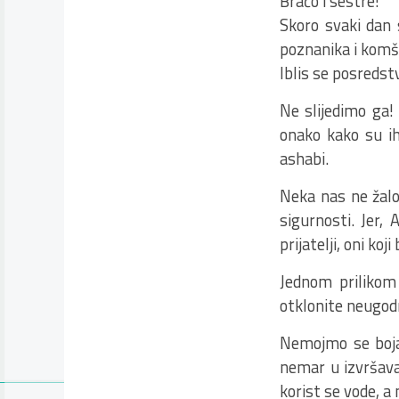
Braćo i sestre!
Skoro svaki dan 
poznanika i komši
Iblis se posredst
Ne slijedimo ga! 
onako kako su ih
ashabi.
Neka nas ne žalo
sigurnosti. Jer,
prijatelji, oni koj
Jednom prilikom
otklonite neugodn
Nemojmo se bojat
nemar u izvršava
korist se vode, a n