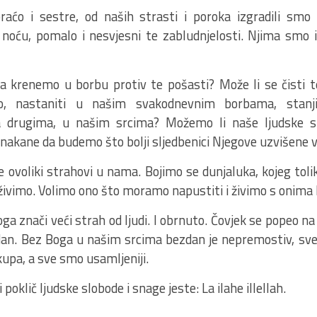
 braćo i sestre, od naših strasti i poroka izgradili sm
 noću, pomalo i nesvjesni te zabludnjelosti. Njima smo i
da krenemo u borbu protiv te pošasti? Može li se čisti te
ao, nastaniti u našim svakodnevnim borbama, stanj
drugima, u našim srcima? Možemo li naše ljudske st
 nakane da budemo što bolji sljedbenici Njegove uzvišene v
 ovoliki strahovi u nama. Bojimo se dunjaluka, kojeg tolik
a živimo. Volimo ono što moramo napustiti i živimo s onima
ga znači veći strah od ljudi. I obrnuto. Čovjek se popeo na 
an. Bez Boga u našim srcima bezdan je nepremostiv, sve je
skupa, a sve smo usamljeniji.
 poklič ljudske slobode i snage jeste: La ilahe illellah.