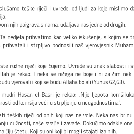
slušamo teške riječi i uvrede, od ljudi za koje mislimo 
ja.
vom njih poigrava s nama, udaljava nas jedne od drugih.
Ta nedjela prihvatimo kao veliko iskušenje, s kojim se tr
 prihvatali i strpljivo podnosili naš vjerovjesnik Muhamm
ste ružne riječi koje čujemo. Uvrede su znak slabosti i s
 Allah je rekao: I neka se ničega ne boje i ni za čim nek
i budu vjerovali i koji se budu Allaha bojali (Yunus 62,63).
 mudri Hasan el-Basri je rekao: „Nije ljepota komšil
osti od komšija već i u strpljenju u neugodnostima“.
i teških riječi od onih koji nas ne vole. Neka nas brinu
nju dužnosti, naše svađe i zavade. Dokučimo odakle one
a čiju štetu. Koji su oni koji bi mogli stajati iza njih.