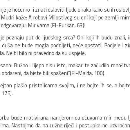
e je hoćemo li znati osloviti ljude onako kako su ih oslovlja
h Mudri kaže: A robovi Milostivog su oni koji po zemlji mir
, odgovaraju: Mir vama (El-Furkan, 63)!
oje poznaju put do ljudskog srca? Oni koji ih budu znali,
ka duša ne bude mogla podnijeti, neće opstati. Podjele i 
ila. Ne bi bilo ni pravedno da su uspjele.
isano: Ružno i lijepo nisu isto, makar te začudilo mnoštv
bdareni, da biste bili spašeni“(El-Maida, 100).
ejtan plašio pristalicama svojim, i ne bojte ih se, a boj
, 175).
orba bude motivirana namjerom da očuvamo mir među lj
. Nastojmo da na ružne riječi i postupke ne uzvraćamo 