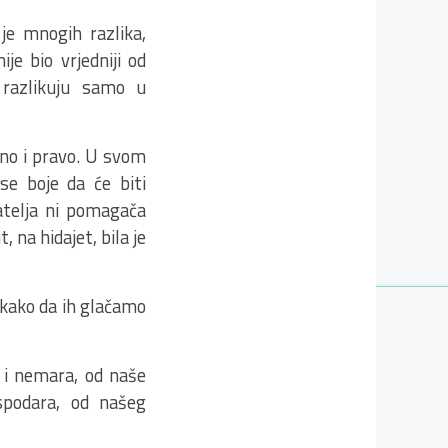
je mnogih razlika,
ije bio vrjedniji od
 razlikuju samo u
vno i pravo. U svom
se boje da će biti
jatelja ni pomagača
, na hidajet, bila je
 kako da ih glačamo
 i nemara, od naše
spodara, od našeg