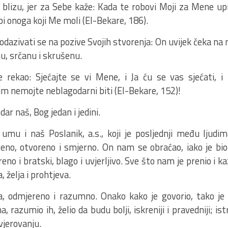
 blizu, jer za Sebe kaže: Kada te robovi Moji za Mene upi
 onoga koji Me moli (El-Bekare, 186).
dazivati se na pozive Svojih stvorenja: On uvijek čeka na n
u, srčanu i skrušenu.
je rekao: Sjećajte se vi Mene, i Ja ću se vas sjećati, i
m nemojte neblagodarni biti (El-Bekare, 152)!
dar naš, Bog jedan i jedini.
mu i naš Poslanik, a.s., koji je posljednji među ljudim
reno, otvoreno i smjerno. On nam se obraćao, iako je bio 
eno i bratski, blago i uvjerljivo. Sve što nam je prenio i ka
, želja i prohtjeva.
ca, odmjereno i razumno. Onako kako je govorio, tako je 
a, razumio ih, želio da budu bolji, iskreniji i pravedniji; is
vjerovanju.