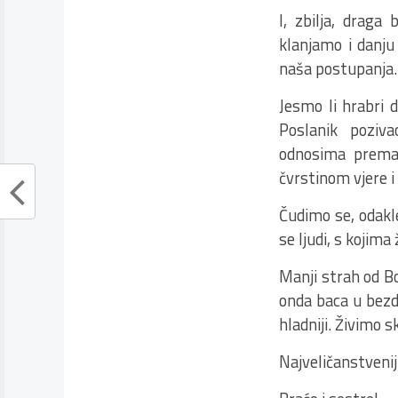
I, zbilja, draga
klanjamo i danju
naša postupanja.
Jesmo li hrabri 
Poslanik poziv
odnosima prema 
čvrstinom vjere i
Čudimo se, odakle
se ljudi, s kojim
Manji strah od Bo
onda baca u bezd
hladniji. Živimo 
Najveličanstveniji