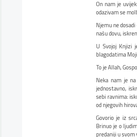
On nam je uvijek
odazivam se molbi
Njemu ne dosadi o
našu dovu, iskren
U Svojoj Knjizi 
blagodatima Moji
To je Allah, Gospo
Neka nam je na u
jednostavno, isk
sebi ravnima: iskr
od njegovih hirova
Govorio je iz sr
Brinuo je o ljudim
predaniji u svom 