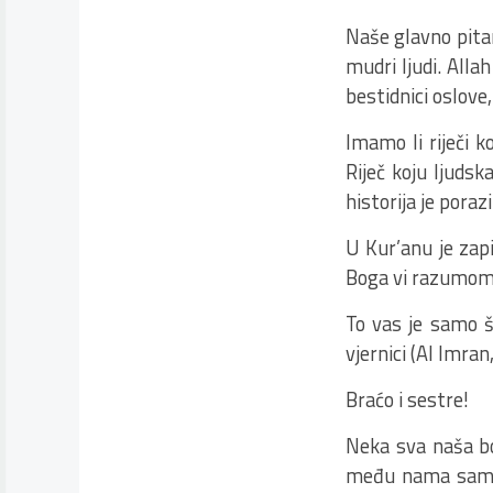
Naše glavno pitanj
mudri ljudi. Alla
bestidnici oslove
Imamo li riječi k
Riječ koju ljuds
historija je poraz
U Kur’anu je zap
Boga vi razumom o
To vas je samo š
vjernici (Al Imran
Braćo i sestre!
Neka sva naša b
među nama samima