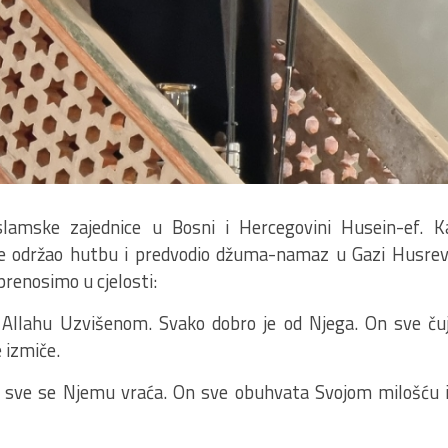
slamske zajednice u Bosni i Hercegovini Husein-ef. K
ne održao hutbu i predvodio džuma-namaz u Gazi Husrev
renosimo u cjelosti:
Allahu Uzvišenom. Svako dobro je od Njega. On sve čuj
 izmiče.
i sve se Njemu vraća. On sve obuhvata Svojom milošću i