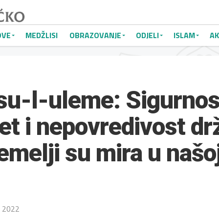
OVE
MEDŽLISI
OBRAZOVANJE
ODJELI
ISLAM
AK
su-l-uleme: Sigurnost
et i nepovredivost dr
temelji su mira u našo
y 2022