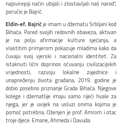
najsvirepiji način ubijali i zlostavljali naš narod“,
poručio je Bajrić.
Eldin-ef. Bajrić
je imam u džematu Srbljani kod
Bihaća. Pored svojih redovnih obaveza, aktivan
je na polju afirmacije kulture sjećanja, a
vlastitim primjerom pokazuje mladima kako da
čuvaju svoj vjerski i nacionalni identitet. Za
istaknuti lični doprinos očuvanju civilizacijskih
vrijednosti, razvoju lokalne zajednice i
unapređenju života građana, 2019. godine je
dobio posebno priznanje Grada Bihaća. Njegove
kolege i džematlije imaju samo riječi hvale za
njega, jer je uvijek na usluzi onima kojima je
pomoć potrebna. Oženjen je prof. Amrom i otac
troje djece: Emane, Ahmeda i Davuda.