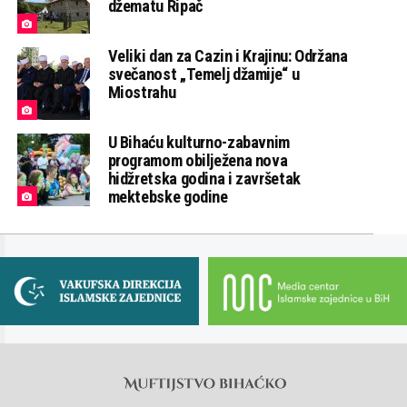
džematu Ripač
Veliki dan za Cazin i Krajinu: Održana
svečanost „Temelj džamije“ u
Miostrahu
U Bihaću kulturno-zabavnim
programom obilježena nova
hidžretska godina i završetak
mektebske godine