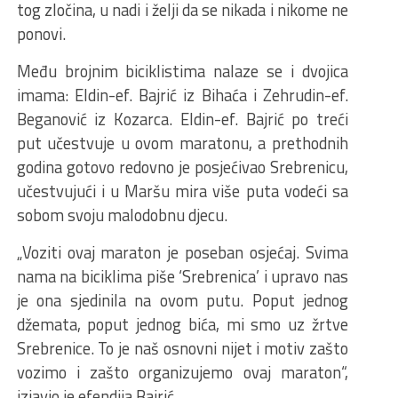
tog zločina, u nadi i želji da se nikada i nikome ne
ponovi.
Među brojnim biciklistima nalaze se i dvojica
imama: Eldin-ef. Bajrić iz Bihaća i Zehrudin-ef.
Beganović iz Kozarca. Eldin-ef. Bajrić po treći
put učestvuje u ovom maratonu, a prethodnih
godina gotovo redovno je posjećivao Srebrenicu,
učestvujući i u Maršu mira više puta vodeći sa
sobom svoju malodobnu djecu.
„Voziti ovaj maraton je poseban osjećaj. Svima
nama na biciklima piše ‘Srebrenica’ i upravo nas
je ona sjedinila na ovom putu. Poput jednog
džemata, poput jednog bića, mi smo uz žrtve
Srebrenice. To je naš osnovni nijet i motiv zašto
vozimo i zašto organizujemo ovaj maraton“,
izjavio je efendija Bajrić.