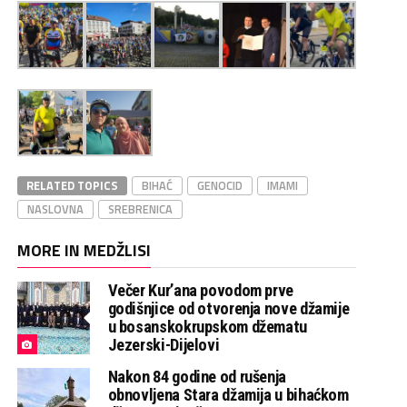
RELATED TOPICS
BIHAĆ
GENOCID
IMAMI
NASLOVNA
SREBRENICA
MORE IN MEDŽLISI
Večer Kur’ana povodom prve
godišnjice od otvorenja nove džamije
u bosanskokrupskom džematu
Jezerski-Dijelovi
Nakon 84 godine od rušenja
obnovljena Stara džamija u bihaćkom