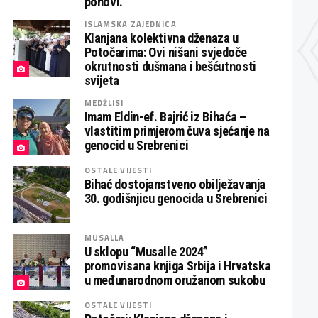
ponovi.
ISLAMSKA ZAJEDNICA
Klanjana kolektivna dženaza u
Potočarima: Ovi nišani svjedoče
okrutnosti dušmana i bešćutnosti
svijeta
MEDŽLISI
Imam Eldin-ef. Bajrić iz Bihaća –
vlastitim primjerom čuva sjećanje na
genocid u Srebrenici
OSTALE VIJESTI
Bihać dostojanstveno obilježavanja
30. godišnjicu genocida u Srebrenici
MUSALLA
U sklopu “Musalle 2024”
promovisana knjiga Srbija i Hrvatska
u međunarodnom oružanom sukobu
OSTALE VIJESTI