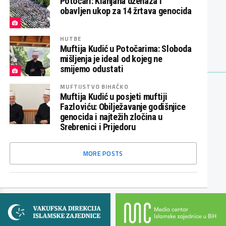
Potočari: Klanjana dženaza i
obavljen ukop za 14 žrtava genocida
HUTBE
Muftija Kudić u Potočarima: Sloboda
mišljenja je ideal od kojeg ne
smijemo odustati
MUFTIJSTVO BIHAĆKO
Muftija Kudić u posjeti muftiji
Fazloviću: Obilježavanje godišnjice
genocida i najtežih zločina u
Srebrenici i Prijedoru
MORE POSTS