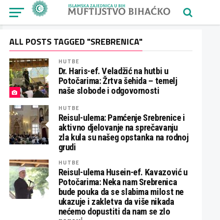
ALL POSTS TAGGED "SREBRENICA"
HUTBE
Dr. Haris-ef. Veladžić na hutbi u
Potočarima: Žrtva šehida – temelj
naše slobode i odgovornosti
HUTBE
Reisul-ulema: Pamćenje Srebrenice i
aktivno djelovanje na sprečavanju
zla kula su našeg opstanka na rodnoj
grudi
HUTBE
Reisul-ulema Husein-ef. Kavazović u
Potočarima: Neka nam Srebrenica
bude pouka da se slabima milost ne
ukazuje i zakletva da više nikada
nećemo dopustiti da nam se zlo