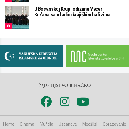
U Bosanskoj Krupi održana Večer
Kur’ana sa mladim krajiškim hafizima
Home
O nama
Muftija
Ustanove
Medžlisi
Obrazovanje