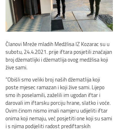
Članovi Mreže mladih Medžlisa IZ Kozarac su u
subotu, 24.4.2021. prije iftara posjetili značajan
broj džematlijki i džematlija ovog medžlisa koji
žive sami.
“Obišli smo veliki broj naših džematlija koji
poste mjesec ramazan i koji žive sami. Lijepo
smo ih poselamili, zaželili im ugodan iftar i
darovali im iftarsku porciju hrane, slatko i voće.
Ovim činom nismo imali namjeru udijeliti iftar
onima koji nemaju, već posjetiti one koji su sami
i s njima podijeliti radost prediftarskih