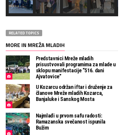
RELATED TOPICS
MORE IN MREŽA MLADIH
Predstavnici Mreže mladih
prisustvovali programima za mlade u
sklopu manifestacije “516. dani
Ajvatovice”
U Kozarcu održan iftar i druženje za
članove Mreže mladih Kozarca,
Banjaluke i Sanskog Mosta
Najmlađi u prvom safu radosti:
Ramazanska svečanost ispunila
Bužim