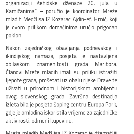
organizaciji šehidske dženaze 20. jula u
Kamičanima.” – poručio je koordinator Mreže
mladih Medžlisa IZ Kozarac Ajdin-ef. Hrnić, koji
je ovom prilikom domaćinima urućio prigodan
poklon.
Nakon zajedničkog obavljanja podnevskog i
ikindijskog namaza, posjeta je nastavljena
obilaskom znamenitosti grada Maribora.
Članovi Mreže mladih imali su priliku istražiti
ljepote grada, prošetati uz obalu rijeke Drave te
uživati u prirodnom i historijskom ambijentu
ovog slovenskog grada. Završna destinacija
izleta bila je posjeta šoping centru Europa Park,
gdje je omladina iskoristila vrijeme za zajedničke
aktivnosti, odmor i kupovinu.
Mreža mladih Medžlisa IZ Kozarac je džematliji