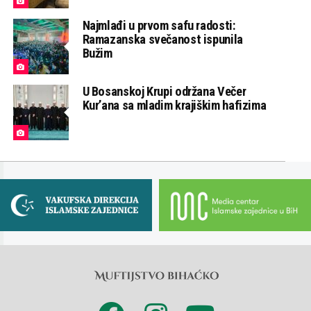
Najmlađi u prvom safu radosti:
Ramazanska svečanost ispunila
Bužim
U Bosanskoj Krupi održana Večer
Kur’ana sa mladim krajiškim hafizima