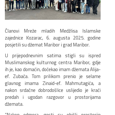
Članovi Mreže mladih Medžlisa Islamske
zajednice Kozarac, 6. augusta 2025. godine
posjetili su džemat Maribor i grad Maribor.
U prijepodnevnim satima stigli su ispred
Muslimanskog kulturnog centra Maribor, gdje
ih je, kao domaćin, dočekao imam džemata Alija-
ef. Zubača. Tom prilikom prenio je selame
glavnog imama Zinaid-ef. Mahmutagića, a
nakon srdačne dobrodošlice uslijedio je kraći
predah i ugodan razgovor u prostorijama
džemata.
“Nakon odmora, gosti su obišli prostorije