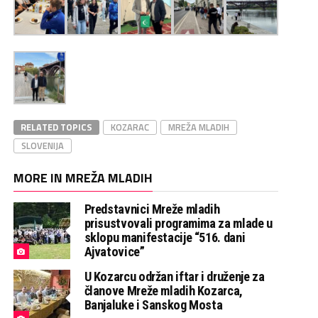
RELATED TOPICS
KOZARAC
MREŽA MLADIH
SLOVENIJA
MORE IN MREŽA MLADIH
Predstavnici Mreže mladih
prisustvovali programima za mlade u
sklopu manifestacije “516. dani
Ajvatovice”
U Kozarcu održan iftar i druženje za
članove Mreže mladih Kozarca,
Banjaluke i Sanskog Mosta