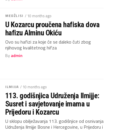
MEDŽLISI
/ 10 months ago
U Kozarcu proučena hafiska dova
hafizu Alminu Okiću
Ovo su hafizi za koje će se daleko čuti zbog
njihovog kvalitetnog hifza
By
admin
ILMIJJA
/ 10 months ago
113. godišnjica Udruženja Ilmijje:
Susret i savjetovanje imama u
Prijedoru i Kozarcu
U sklopu obilježavanja 113. godišnjice od osnivanja
Udruženja Ilmijje Bosne i Hercegovine, u Prijedoru i