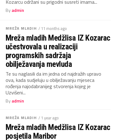
Kozarcu održani su prigodni susreti imama...
By
admin
MREŽA MLADIH
/ 11 months ago
Mreža mladih Medžlisa IZ Kozarac
učestvovala u realizaciji
programskih sadržaja
obilježavanja mevluda
Te su naglasili da im jedna od najdražih upravo
ova, kada sudjeluju u obilježavanju mjeseca
rođenja najodabranijeg stvorenja kojeg je
Uzvišeni...
By
admin
MREŽA MLADIH
/ 1 year ago
Mreža mladih Medžlisa IZ Kozarac
posjetila Maribor