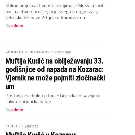
Nakon brojnih aktivnosti u kojima je Mreža mladih
uzela aktivno učešće, prije svega u organizaciji
šehidske dženaze 20. jula u Kamičanima
By
admin
GENOCID U PRIJEDORU
/ 1 year ago
Muftija Kudić na obilježavanju 33.
godišnjice od napada na Kozarac:
Vjernik ne može pojmiti zločinački
um
Postavlja se bolno pitanje: Gdje i kako sazrijeva
takva zločinačka narav
By
admin
VIDEO
/ 1 year ago
Muftija Kudić u Kozarcu: