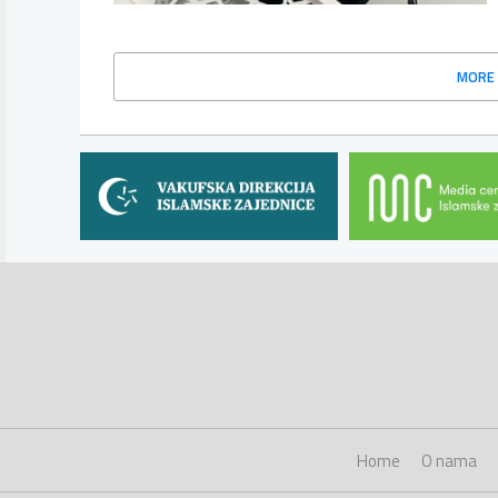
MORE
Home
O nama