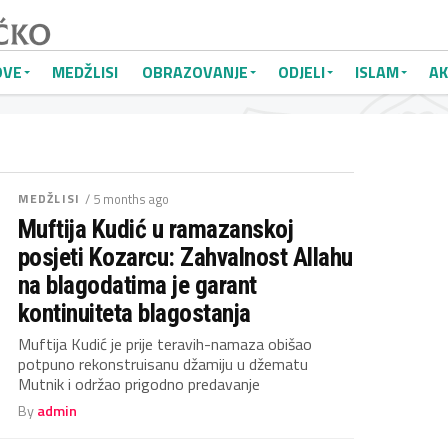
OVE
MEDŽLISI
OBRAZOVANJE
ODJELI
ISLAM
AK
MEDŽLISI
/ 5 months ago
Muftija Kudić u ramazanskoj
posjeti Kozarcu: Zahvalnost Allahu
na blagodatima je garant
kontinuiteta blagostanja
Muftija Kudić je prije teravih-namaza obišao
potpuno rekonstruisanu džamiju u džematu
Mutnik i održao prigodno predavanje
By
admin