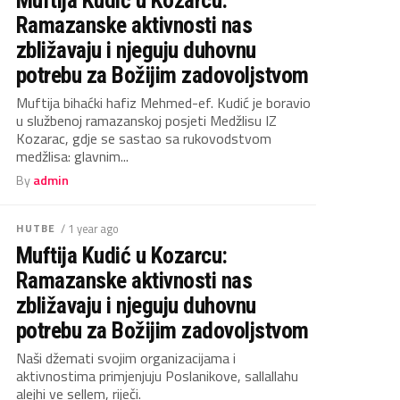
Ramazanske aktivnosti nas
zbližavaju i njeguju duhovnu
potrebu za Božijim zadovoljstvom
Muftija bihaćki hafiz Mehmed-ef. Kudić je boravio
u službenoj ramazanskoj posjeti Medžlisu IZ
Kozarac, gdje se sastao sa rukovodstvom
medžlisa: glavnim...
By
admin
HUTBE
/ 1 year ago
Muftija Kudić u Kozarcu:
Ramazanske aktivnosti nas
zbližavaju i njeguju duhovnu
potrebu za Božijim zadovoljstvom
Naši džemati svojim organizacijama i
aktivnostima primjenjuju Poslanikove, sallallahu
alejhi ve sellem, riječi.