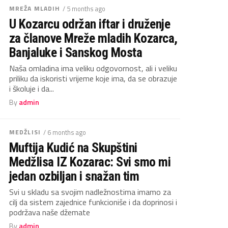
MREŽA MLADIH
/ 5 months ago
U Kozarcu održan iftar i druženje
za članove Mreže mladih Kozarca,
Banjaluke i Sanskog Mosta
Naša omladina ima veliku odgovornost, ali i veliku
priliku da iskoristi vrijeme koje ima, da se obrazuje
i školuje i da...
By
admin
MEDŽLISI
/ 6 months ago
Muftija Kudić na Skupštini
Medžlisa IZ Kozarac: Svi smo mi
jedan ozbiljan i snažan tim
Svi u skladu sa svojim nadležnostima imamo za
cilj da sistem zajednice funkcioniše i da doprinosi i
podržava naše džemate
By
admin