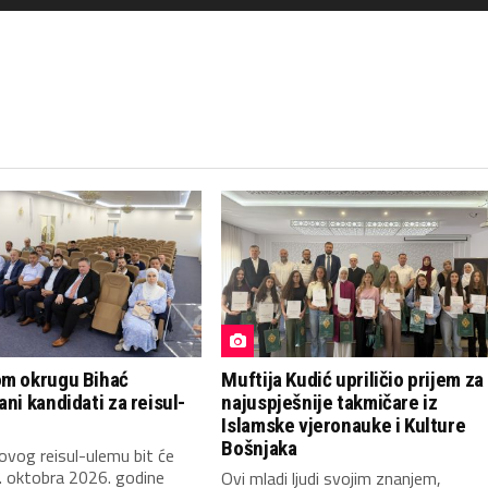
om okrugu Bihać
Muftija Kudić upriličio prijem za
ani kandidati za reisul-
najuspješnije takmičare iz
Islamske vjeronauke i Kulture
Bošnjaka
novog reisul-ulemu bit će
. oktobra 2026. godine
Ovi mladi ljudi svojim znanjem,