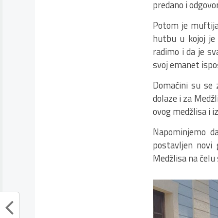
predano i odgovo
Potom je muftij
hutbu u kojoj j
radimo i da je s
svoj emanet ispo
Domaćini su se za
dolaze i za Medžl
ovog medžlisa i i
Napominjemo da 
postavljen novi
Medžlisa na čelu 