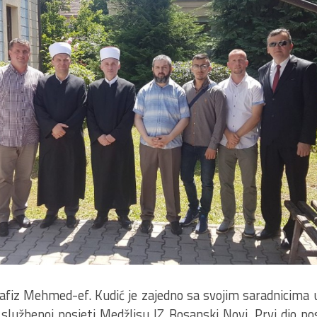
hafiz Mehmed-ef. Kudić je zajedno sa svojim saradnicima 
 službenoj posjeti Medžlisu IZ Bosanski Novi. Prvi dio po