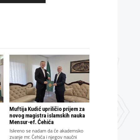
Muftija Kudić upriličio prijem za
novog magistra islamskih nauka
Mensur-ef. Ćehića
Iskreno se nadam da će akademsko
zvanje mr. Ćehića i njegov naučni