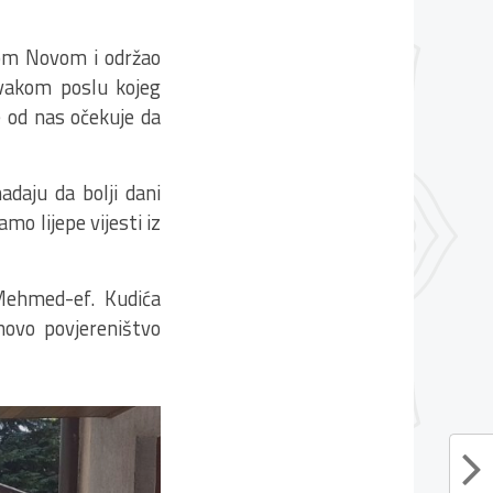
om Novom i održao
svakom poslu kojeg
e od nas očekuje da
adaju da bolji dani
mo lijepe vijesti iz
Mehmed-ef. Kudića
novo povjereništvo