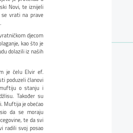
i Novi, te iznijeli
 se vrati na prave
.
ovratničkom djecom
laganje, kao što je
du dolazili iz naših
 je čelu Elvir ef.
sti poduzeli članovi
muftiju o stanju i
žlisu. Također su
i. Muftija je obećao
asio da se moraju
cegovine, te da svi
i radili svoj posao