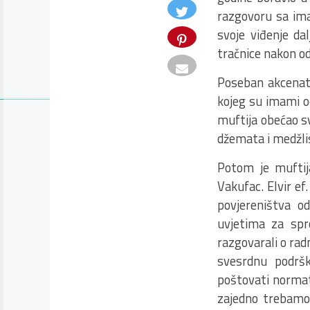
razgovoru sa imam
svoje viđenje da
tračnice nakon od
Poseban akcenat
kojeg su imami oc
muftija obećao sv
džemata i medžli
Potom je muftij
Vakufac. Elvir ef
povjereništva o
uvjetima za spr
razgovarali o rad
svesrdnu podršk
poštovati normat
zajedno trebamo r