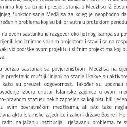
ima koji su iznijeli presjek stanja u Medžlisu IZ Bosansk
ljnjeg funkcionisanja Medžlisa za kojeg je neophodno da
ređenih problema koji su bili prisutni u proteklom periodu
 na ovom sastanku je razgovor oko ljetnog kampa sa p
ijenili kao iznimno važnim projektom i stavili se na raspo
aki vid podrške ovom projektu i sličnim projektima koji bu
sa.
a održao sastanak sa povjereništvom Medžlisa na čijem
. je predstavio muftiji činjenično stanje i kakve su aktivno
d kako su preuzeli odgovornost. Također su upoznali 
ovođenje izbora unutar Islamske zajdnice u ovom med
no-pravnom statusu nekih zaposlenika koji nisu bili rješen
u svim povratničkim medžlisima, ali isto tako nagl
ivna akta Islamske zajednice i zakoni države Bosne i Her
aditi na jačanju institucija i rješavanju problema, te sv