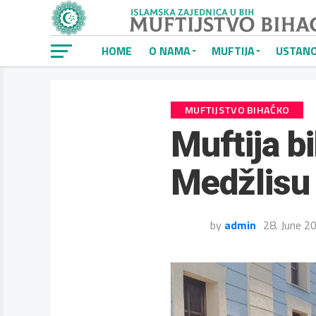
HOME
O NAMA
MUFTIJA
USTAN
MUFTIJSTVO BIHAĆKO
Muftija b
Medžlisu 
by
admin
28. June 2