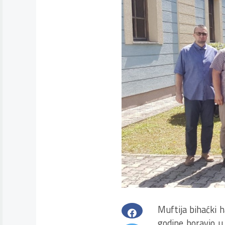
Muftija bihaćki 
godine boravio u