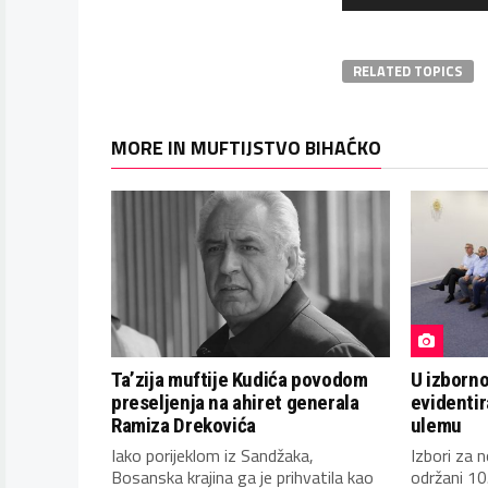
RELATED TOPICS
MORE IN MUFTIJSTVO BIHAĆKO
Ta’zija muftije Kudića povodom
U izborn
preseljenja na ahiret generala
evidentir
Ramiza Drekovića
ulemu
Iako porijeklom iz Sandžaka,
Izbori za 
Bosanska krajina ga je prihvatila kao
održani 10