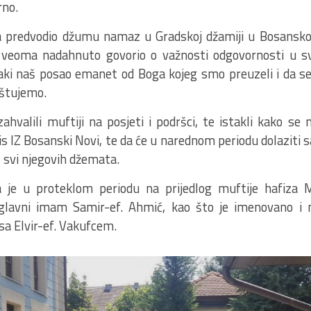
rno.
a predvodio džumu namaz u Gradskoj džamiji u Bosansk
e veoma nadahnuto govorio o važnosti odgovornosti u 
vaki naš posao emanet od Boga kojeg smo preuzeli i da s
štujemo.
hvalili muftiji na posjeti i podršci, te istakli kako se n
is IZ Bosanski Novi, te da će u narednom periodu dolaziti sa
z svi njegovih džemata.
je u proteklom periodu na prijedlog muftije hafiza 
 glavni imam Samir-ef. Ahmić, kao što je imenovano i 
sa Elvir-ef. Vakufcem.