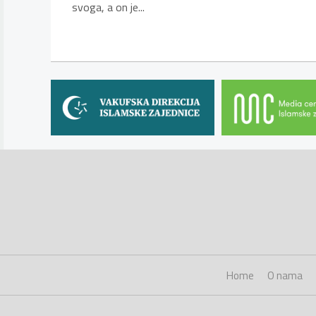
svoga, a on je...
Home
O nama