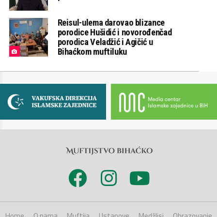
Reisul-ulema darovao blizance
porodice Hušidić i novorođenčad
porodica Veladžić i Agičić u
Bihaćkom muftiluku
Home
O nama
Muftija
Ustanove
Medžlisi
Obrazovanje