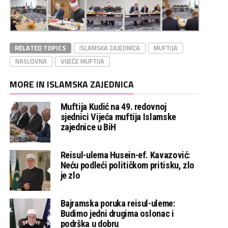
RELATED TOPICS
ISLAMSKA ZAJEDNICA
MUFTIJA
NASLOVNA
VIJEĆE MUFTIJA
MORE IN ISLAMSKA ZAJEDNICA
Muftija Kudić na 49. redovnoj
sjednici Vijeća muftija Islamske
zajednice u BiH
Reisul-ulema Husein-ef. Kavazović:
Neću podleći političkom pritisku, zlo
je zlo
Bajramska poruka reisul-uleme:
Budimo jedni drugima oslonac i
podrška u dobru