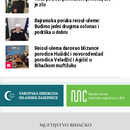
je zlo
Bajramska poruka reisul-uleme:
Budimo jedni drugima oslonac i
podrška u dobru
Reisul-ulema darovao blizance
porodice Hušidić i novorođenčad
porodica Veladžić i Agičić u
Bihaćkom muftiluku