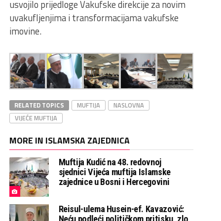
usvojilo prijedloge Vakufske direkcije za novim
uvakufljenjima i transformacijama vakufske
imovine.
RELATED TOPICS
MUFTIJA
NASLOVNA
VIJEĆE MUFTIJA
MORE IN ISLAMSKA ZAJEDNICA
Muftija Kudić na 48. redovnoj
sjednici Vijeća muftija Islamske
zajednice u Bosni i Hercegovini
Reisul-ulema Husein-ef. Kavazović:
Neću podleći političkom pritisku, zlo