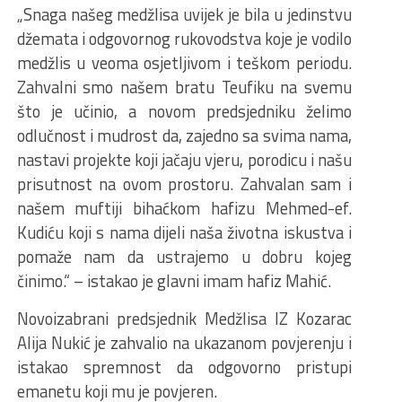
„Snaga našeg medžlisa uvijek je bila u jedinstvu
džemata i odgovornog rukovodstva koje je vodilo
medžlis u veoma osjetljivom i teškom periodu.
Zahvalni smo našem bratu Teufiku na svemu
što je učinio, a novom predsjedniku želimo
odlučnost i mudrost da, zajedno sa svima nama,
nastavi projekte koji jačaju vjeru, porodicu i našu
prisutnost na ovom prostoru. Zahvalan sam i
našem muftiji bihaćkom hafizu Mehmed-ef.
Kudiću koji s nama dijeli naša životna iskustva i
pomaže nam da ustrajemo u dobru kojeg
činimo.“ – istakao je glavni imam hafiz Mahić.
Novoizabrani predsjednik Medžlisa IZ Kozarac
Alija Nukić je zahvalio na ukazanom povjerenju i
istakao spremnost da odgovorno pristupi
emanetu koji mu je povjeren.