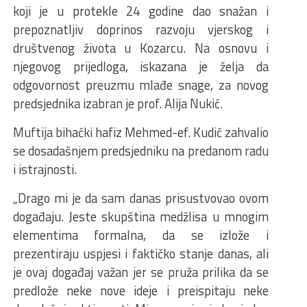
koji je u protekle 24 godine dao snažan i
prepoznatljiv doprinos razvoju vjerskog i
društvenog života u Kozarcu. Na osnovu i
njegovog prijedloga, iskazana je želja da
odgovornost preuzmu mlađe snage, za novog
predsjednika izabran je prof. Alija Nukić.
Muftija bihaćki hafiz Mehmed-ef. Kudić zahvalio
se dosadašnjem predsjedniku na predanom radu
i istrajnosti.
„Drago mi je da sam danas prisustvovao ovom
događaju. Jeste skupština medžlisa u mnogim
elementima formalna, da se izlože i
prezentiraju uspjesi i faktičko stanje danas, ali
je ovaj događaj važan jer se pruža prilika da se
predlože neke nove ideje i preispitaju neke