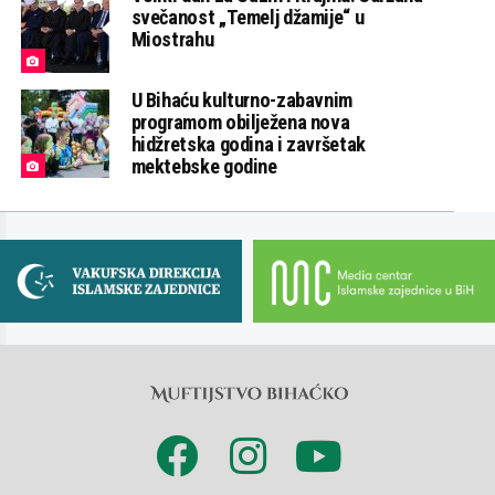
svečanost „Temelj džamije“ u
Miostrahu
U Bihaću kulturno-zabavnim
programom obilježena nova
hidžretska godina i završetak
mektebske godine