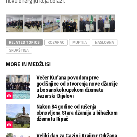
novu energiju koja dolazi.
RELATED TOPICS
KOZARAC
MUFTIJA
NASLOVNA
SKUPŠTINA
MORE IN MEDŽLISI
Večer Kur’ana povodom prve
godišnjice od otvorenja nove džamije
u bosanskokrupskom džematu
Jezerski-Dijelovi
Nakon 84 godine od rušenja
obnovljena Stara džamija u bihaćkom
džematu Ripač
Veliki dan za Cazin i Krajinu: Održana