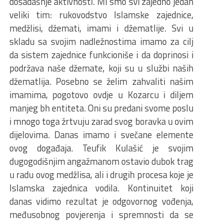
dosadašnje aktivnosti. Mi smo svi zajedno jedan
veliki tim: rukovodstvo Islamske zajednice,
medžlisi, džemati, imami i džematlije. Svi u
skladu sa svojim nadležnostima imamo za cilj
da sistem zajednice funkcioniše i da doprinosi i
podržava naše džemate, koji su u službi naših
džematlija. Posebno se želim zahvaliti našim
imamima, pogotovo ovdje u Kozarcu i diljem
manjeg bh entiteta. Oni su predani svome poslu
i mnogo toga žrtvuju zarad svog boravka u ovim
dijelovima. Danas imamo i svečane elemente
ovog događaja. Teufik Kulašić je svojim
dugogodišnjim angažmanom ostavio dubok trag
u radu ovog medžlisa, ali i drugih procesa koje je
Islamska zajednica vodila. Kontinuitet koji
danas vidimo rezultat je odgovornog vođenja,
međusobnog povjerenja i spremnosti da se