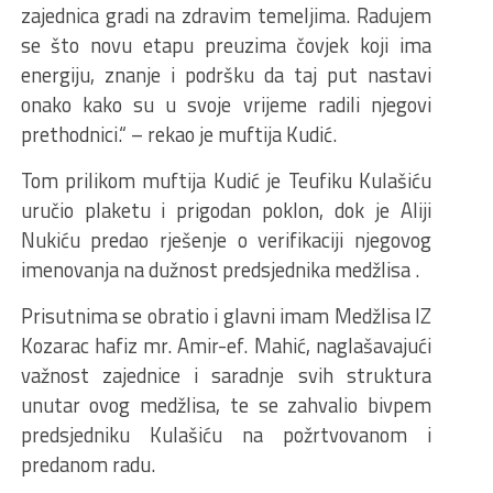
zajednica gradi na zdravim temeljima. Radujem
se što novu etapu preuzima čovjek koji ima
energiju, znanje i podršku da taj put nastavi
onako kako su u svoje vrijeme radili njegovi
prethodnici.“ – rekao je muftija Kudić.
Tom prilikom muftija Kudić je Teufiku Kulašiću
uručio plaketu i prigodan poklon, dok je Aliji
Nukiću predao rješenje o verifikaciji njegovog
imenovanja na dužnost predsjednika medžlisa .
Prisutnima se obratio i glavni imam Medžlisa IZ
Kozarac hafiz mr. Amir-ef. Mahić, naglašavajući
važnost zajednice i saradnje svih struktura
unutar ovog medžlisa, te se zahvalio bivpem
predsjedniku Kulašiću na požrtvovanom i
predanom radu.