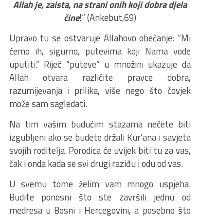
Allah je, zaista, na strani onih koji dobra djela
čine
!“ (Ankebut,69)
Upravo tu se ostvaruje Allahovo obećanje: “Mi
ćemo ih, sigurno, putevima koji Nama vode
uputiti.” Riječ “puteve” u množini ukazuje da
Allah otvara različite pravce dobra,
razumijevanja i prilika, više nego što čovjek
može sam sagledati.
Na tim vašim budućim stazama nećete biti
izgubljeni ako se budete držali Kur’ana i savjeta
svojih roditelja. Porodica će uvijek biti tu za vas,
čak i onda kada se svi drugi raziđu i odu od vas.
U svemu tome želim vam mnogo uspjeha.
Budite ponosni što ste završili jednu od
medresa u Bosni i Hercegovini, a posebno što