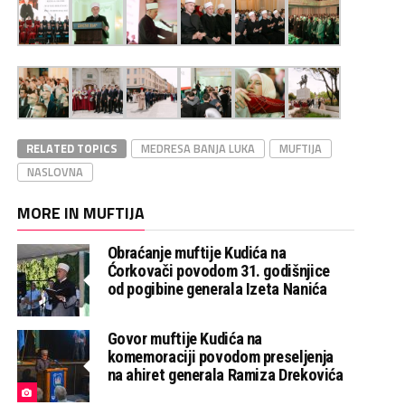
RELATED TOPICS
MEDRESA BANJA LUKA
MUFTIJA
NASLOVNA
MORE IN MUFTIJA
Obraćanje muftije Kudića na
Ćorkovači povodom 31. godišnjice
od pogibine generala Izeta Nanića
Govor muftije Kudića na
komemoraciji povodom preseljenja
na ahiret generala Ramiza Drekovića