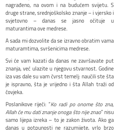
nagrađeno, na ovom i na budućem svijetu. S
druge strane, srednjoškolsko znanje – i vjersko i
svjetovno – danas se jasno očituje u
maturantima ove medrese.
A sada mi dozvolite da se izravno obratim vama
maturamtima, svršenicima medrese.
Svi će vam kazati da danas ne završavate put
znanja, već ulazite u njegovu stvarnost. Godine
iza vas dale su vam čvrst temelj: naučili ste šta
je ispravno, šta je vrijedno i šta Allah traži od
čovjeka.
Poslanikove riječi: “
Ko radi po onome što zna,
Allah će mu dati znanje onoga što nije znao
” nisu
samo lijepa izreka – to je zakon života. Ako ga
danas u potpunosti ne razumijete, vrlo brzo