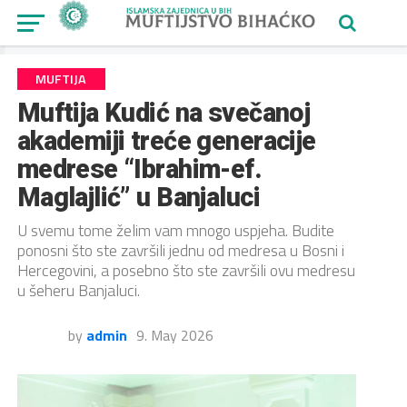
MUFTIJA
Muftija Kudić na svečanoj
akademiji treće generacije
medrese “Ibrahim-ef.
Maglajlić” u Banjaluci
U svemu tome želim vam mnogo uspjeha. Budite
ponosni što ste završili jednu od medresa u Bosni i
Hercegovini, a posebno što ste završili ovu medresu
u šeheru Banjaluci.
by
admin
9. May 2026