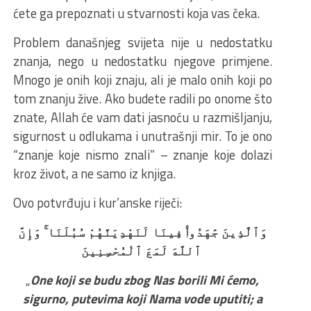
ćete ga prepoznati u stvarnosti koja vas čeka.
Problem današnjeg svijeta nije u nedostatku
znanja, nego u nedostatku njegove primjene.
Mnogo je onih koji znaju, ali je malo onih koji po
tom znanju žive. Ako budete radili po onome što
znate, Allah će vam dati jasnoću u razmišljanju,
sigurnost u odlukama i unutrašnji mir. To je ono
“znanje koje nismo znali” – znanje koje dolazi
kroz život, a ne samo iz knjiga.
Ovo potvrđuju i kur’anske riječi:
وَٱلَّذِينَ جَٰهَدُوا۟ فِينَا لَنَهْدِيَنَّهُمْ سُبُلَنَا ۚ وَإِنَّ
ٱللَّهَ لَمَعَ ٱلْمُحْسِنِينَ
„
One koji se budu zbog Nas borili Mi ćemo,
sigurno, putevima koji Nama vode uputiti; a