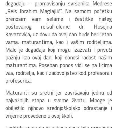
događaju – promovisanju svršenika Medrese
„Reis Ibrahim Maglajlić“. Na samom početku
prenosim vam selame i čestitke našeg
poštovanog reisul-uleme dr. Husejna
Kavazovića, uz dovu da ovaj dan bude berićetan
vama, maturantima, kao i vašim roditeljima.
Malo je događaja koji mogu izazvati i privući
pažnju kao ovaj dan, koji donosi radost našim
maturantima. Poseban ponos vidi se na licima
vas, roditelja, kao i zadovoljstvo kod profesora i
profesorica.
Maturanti su sretni jer završavaju jednu od
najvažnijih etapa u svome životu. Mnoge je
obilježilo njihovo srednjoškolsko odrastanje i
vrijeme provedeno u ovoj školi.
Roditelji znaju da je njihova dova bila primljena