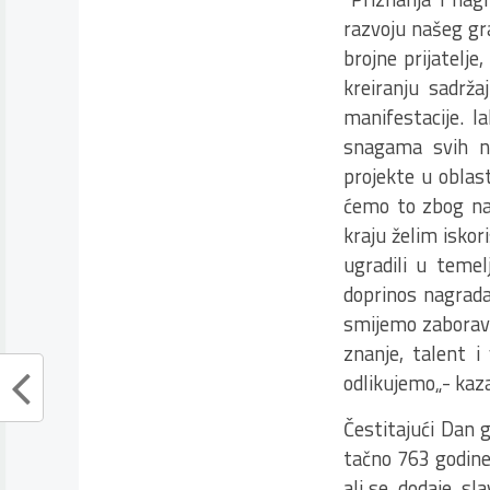
razvoju našeg gr
brojne prijatelje
kreiranju sadrž
manifestacije. 
snagama svih na
projekte u oblas
ćemo to zbog naš
kraju želim iskori
ugradili u temel
doprinos nagrada
smijemo zaboravit
znanje, talent i
odlikujemo„- kaza
Čestitajući Dan g
tačno 763 godine
ali se, dodaje, sl