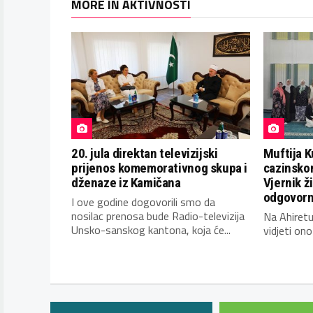
MORE IN AKTIVNOSTI
20. jula direktan televizijski
Muftija K
prijenos komemorativnog skupa i
cazinsko
dženaze iz Kamičana
Vjernik ž
odgovorn
I ove godine dogovorili smo da
nosilac prenosa bude Radio-televizija
Na Ahiretu
Unsko-sanskog kantona, koja će...
vidjeti ono