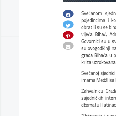
Svečanom sjedn
pojedincima i k
obratili su se bi
vijeća Bihać, Ad
Govornici su u s
su ovogodišnji na
grada Bihaća u p
kriza uzrokovana
Svečanoj sjednic
imama Medžlisa I
Zahvalnicu Grad
zajedničkih inte
džematu Hatinac 
“Priznanja i nag