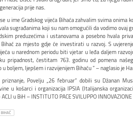
generacija prije nas.
se u ime Gradskog vijeća Bihaća zahvalim svima onima koji
 hvala sugrađanima koji su nam omogućili da vodimo ovaj g
adskim preduzećima i ustanovama a posebno hvala priv
 Bihać za mjesto gdje će investirati u razvoj. S uvjeren
ijeća u narednom periodu biti vjetar u leđa daljem razvo
ičku pripadnost, čestitam 763. godinu od pomena naše
 boljem, ljepšem i razvijenijem Bihaću “ – naglasio je Ha
 priznanje, Povelju „26 februar“ dobili su Džanan Mus
ne u košarci i organizacija IPSIA (Italijanska organizaci
e – ACLI u BiH – INSTITUTO PACE SVILUPPO INNOVAZIONE A
BIHAĆ