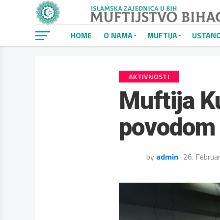
HOME
O NAMA
MUFTIJA
USTAN
AKTIVNOSTI
Muftija K
povodom 
by
admin
26. Februa