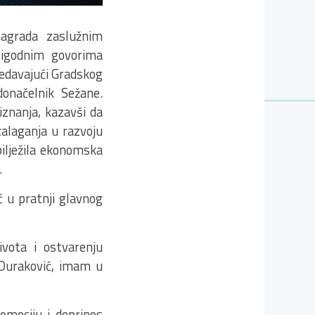
nagrada zaslužnim
Prigodnim govorima
sjedavajući Gradskog
donačelnik Sežane.
iznanja, kazavši da
zalaganja u razvoju
bilježila ekonomska
.
ć u pratnji glavnog
ivota i ostvarenju
 Duraković, imam u
omociju i doprinos