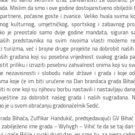
ada. Mislim da smo i ove godine dostojanstveno obilježili
, partnere, počasne goste i zvanice. Veliko hvala svima ko
ajnog kulturnog, umjetničkog, sportskog i zabavnog p
Iako je preostalo samo dvije godine mandata, siguran 
ših predstavnika na svim nivoima vlasti možemo rea
ti turizma, već i brojne druge projekte na dobrobit naših
ih građana koji su posebna vrijednost svakog grada pa
stit priliku i izraziti posebnu zahvalnost onima koji su svo
je nezavisnosti i slobodu naše države i grada i koje od
ma koje će im biti uručene na Dan branilaca grada Biha
i ni one koji su njihovu borbu nastavili i nastavljaju dan
 vještine za dobrobit našeg grada i naših sugrađana. 
o je u svom obraćanju gradonačelnik Sedić.
rada Bihaća, Zulfikar Handukić, predsjedavajući GV Bihać k
 zabilježeno ime grada – Wyhygh – Vihić te da se taj dan
avi i naše Bišće i svaki drugi dan, jer smo tu, za njega rad