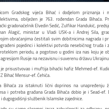
icom Gradskog vijeća Bihać i dodjelom priznanja i 
olektivima, obilježen je 763. rođendan Grada Bihaća. 
haćki gradonačelnik Elvedin Sedić, Zulfikar Handukić, pred
nan Alagić, ministar u Vladi USK-a i Andrej Sila, gra
vojim obraćanjima čestitali svim dobitnicima nagrada i pr
građeni pojedinci i kolektivi potvrda nesebičnog truda i 
roteklom periodu, a pogotovo u godini iza nas koju je o
 agresijom Rusije na nezavisnu i suverenu državu Ukrajinu
i je prisustvovao i muftija bihaćki hafiz Mehmed-ef. Kudi
Z Bihać Mensur-ef. Ćehića.
a Bihaća za istaknuti lični doprinos na unapređenju ž
resa i potreba građana Grada Bihaća dobio je i Sead-ef.
i dugogodišnji službenik Islamske zajednice.
rade su samo skromni izraz zahvalnosti za odbranu, pr