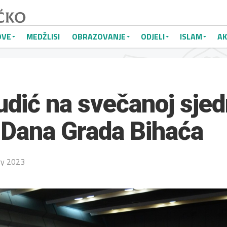
OVE
MEDŽLISI
OBRAZOVANJE
ODJELI
ISLAM
AK
udić na svečanoj sjed
Dana Grada Bihaća
ry 2023