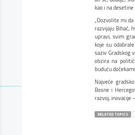
kao i na desetine 
„Dozvolite mi da 
razvijaju Bihać,
upravi, svim gr
koje su odabrale
saziv Gradskog v
obzira na polit
buduću dočekamo u
Najveće gradsko
Bosne i Hercegovi
razvoj, inovacij
RELATED TOPICS