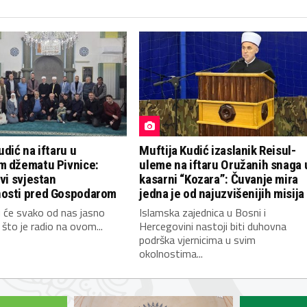
udić na iftaru u
Muftija Kudić izaslanik Reisul-
m džematu Pivnice:
uleme na iftaru Oružanih snaga 
ivi svjestan
kasarni “Kozara”: Čuvanje mira
osti pred Gospodarom
jedna je od najuzvišenijih misija
 će svako od nas jasno
Islamska zajednica u Bosni i
 što je radio na ovom...
Hercegovini nastoji biti duhovna
podrška vjernicima u svim
okolnostima...