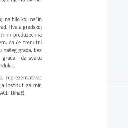
 na bilo koji način
rad. Hvala gradskoj
atnim preduzećima
jem, da će trenutni
ju našeg grada, bez
g grada i da svaku
ndukić.
a, reprezentativac
ja Institut za mir,
CLI Bihać).