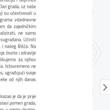
 Dan grada, uz naše
ji su učestvovali u
rograma višednevne
sam da zajedničkim
lizirati, ne samo
 sugrađana. Učiniti
 i našeg Bišća. Na
je živote i zdravlje
likujemo za njihov
ća. Istovremeno ne
as, ugrađujući svoje
Neke od njih danas
azao je da je prije
 slavi pomen grada,
imo, u njemu živimo,