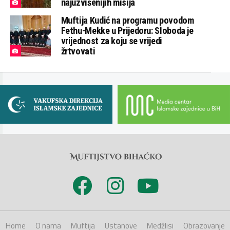
najuzvišenijih misija
Muftija Kudić na programu povodom
Fethu-Mekke u Prijedoru: Sloboda je
vrijednost za koju se vrijedi
žrtvovati
Home
O nama
Muftija
Ustanove
Medžlisi
Obrazovanje