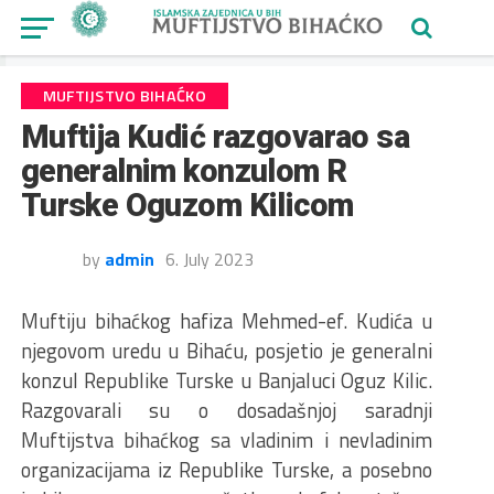
MUFTIJSTVO BIHAĆKO
Muftija Kudić razgovarao sa
generalnim konzulom R
Turske Oguzom Kilicom
by
admin
6. July 2023
Muftiju bihaćkog hafiza Mehmed-ef. Kudića u
njegovom uredu u Bihaću, posjetio je generalni
konzul Republike Turske u Banjaluci Oguz Kilic.
Razgovarali su o dosadašnjoj saradnji
Muftijstva bihaćkog sa vladinim i nevladinim
organizacijama iz Republike Turske, a posebno