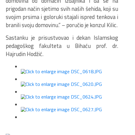
domovina od domaćih izdajnika i da se na
prigodan način sjetimo svih naših šehida, koji su
svojim prsima i goloruki stajali ispred tenkova i
branili svoju domovinu.” – poručio je konzul Kilic.
Sastanku je prisustvovao i dekan Islamskog
pedagoškog fakulteta u Bihaću prof. dr.
Hajrudin Hodžić.