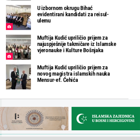
U izbornom okrugu Bihać
evidentirani kandidati za reisul-
ulemu
Muftija Kudić upriličio prijem za
najuspješnije takmičare iz Islamske
vjeronauke i Kulture Bošnjaka
Muftija Kudić upriličio prijem za
novog magistra islamskih nauka
Mensur-ef. Ćehića