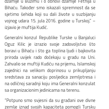
džamije u Bužimu i o obnovi džamije Fethija u
Bihaću. Također smo iskazali spremnost da se
sjetimo šehida koji su dali živote u suzbijanju
vojnog udara 15. jula 2016. godine u Turskoj.” –
izjavio je muftija Kudić.
Generalni konzul Republike Turske u Banjaluci
Oguz Kilic je izrazio svoje zadovoljstvo što
boravi u Bihaću i što ga toplina ljudi i bajkovita
priroda uvijek rado dočekaju u gradu na Uni.
Zahvalio se muftiji Kudiću na prijemu, Islamskoj
zajednici na velikom doprinosu u prikupljanju
sredstava za sanaciju posljedica zemljotresa i
na odličnoj saradnji koju ima Generalni konzulat
sa organizacionim jedinicama na terenu.
“Potpuno smo svjesni da su građani ove divne
zemlje iznad svojih kapaciteta pomogli Tursku