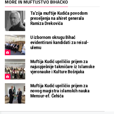
MORE IN MUFTIJSTVO BIHAĆKO
Ta’zija muftije Kudića povodom
preseljenja na ahiret generala
Ramiza Drekovića
U izbornom okrugu Bihać
evidentirani kandidati za reisul-
ulemu
Muftija Kudić upriličio prijem za
najuspješnije takmičare iz Islamske
vjeronauke i Kulture Bošnjaka
Muftija Kudić upriličio prijem za
novog magistra islamskih nauka
Mensur-ef. Ćehića