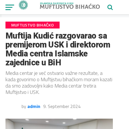
MUFTIJSTVO BIHAĆKO
Muftija Kudić razgovarao sa
premijerom USK i direktorom
Media centra Islamske
zajednice u BiH
Media centar je već ostvario važne rezultate, a
kada govorimo o Muftijstvu bihaćkom moram kazati
da smo zadovoljni kako Media centar tretira
Muftijstvo i USK.
by
admin
9. September 2024