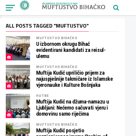
ALL POSTS TAGGED "MUFTIJSTVO"
MUFTIJSTVO BIHAĆKO
U izbornom okrugu Bihać
evidentirani kandidati za reisul-
ulemu
MUFTIJSTVO BIHAĆKO
Muftija Kudić upriličio prijem za
najuspješnije takmičare iz Islamske
vjeronauke i Kulture Bošnjaka
HUTBE
Muftija Kudić na džuma-namazu u
Ljubljani: Nećemo sačuvati vjeru i
domovinu samo riječima
MUFTIJSTVO BIHAĆKO
Muftija Kudić posjetio