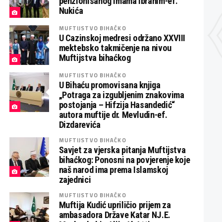
penzionisanog imama Ibrahim-ef.
Nukića
MUFTIJSTVO BIHAĆKO
U Cazinskoj medresi održano XXVIII
mektebsko takmičenje na nivou
Muftijstva bihaćkog
MUFTIJSTVO BIHAĆKO
U Bihaću promovisana knjiga
„Potraga za izgubljenim znakovima
postojanja – Hifzija Hasandedić“
autora muftije dr. Mevludin-ef.
Dizdarevića
MUFTIJSTVO BIHAĆKO
Savjet za vjerska pitanja Muftijstva
bihaćkog: Ponosni na povjerenje koje
naš narod ima prema Islamskoj
zajednici
MUFTIJSTVO BIHAĆKO
Muftija Kudić upriličio prijem za
ambasadora Države Katar NJ.E.