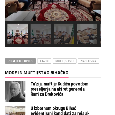
RELATED TOPICS
CAZIN
MUFTIJSTVO
NASLOVNA
MORE IN MUFTIJSTVO BIHAĆKO
Ta’zija muftije Kudića povodom
preseljenja na ahiret generala
Ramiza Drekovića
U izbornom okrugu Bihać
evidentirani kandidati za reisul-