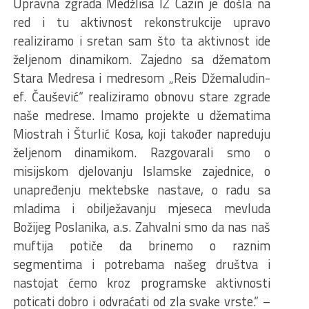
Upravna zgrada Medžlisa IZ Cazin je došla na
red i tu aktivnost rekonstrukcije upravo
realiziramo i sretan sam što ta aktivnost ide
željenom dinamikom. Zajedno sa džematom
Stara Medresa i medresom „Reis Džemaludin-
ef. Čaušević“ realiziramo obnovu stare zgrade
naše medrese. Imamo projekte u džematima
Miostrah i Šturlić Kosa, koji također napreduju
željenom dinamikom. Razgovarali smo o
misijskom djelovanju Islamske zajednice, o
unapređenju mektebske nastave, o radu sa
mladima i obilježavanju mjeseca mevluda
Božijeg Poslanika, a.s. Zahvalni smo da nas naš
muftija potiče da brinemo o raznim
segmentima i potrebama našeg društva i
nastojat ćemo kroz programske aktivnosti
poticati dobro i odvraćati od zla svake vrste.“ –