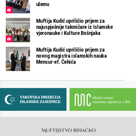
ulemu
Muftija Kudić upriličio prijem za
najuspješnije takmičare iz Islamske
vjeronauke i Kulture Bošnjaka
Muftija Kudić upriličio prijem za
novog magistra islamskih nauka
Mensur-ef. Ćehića