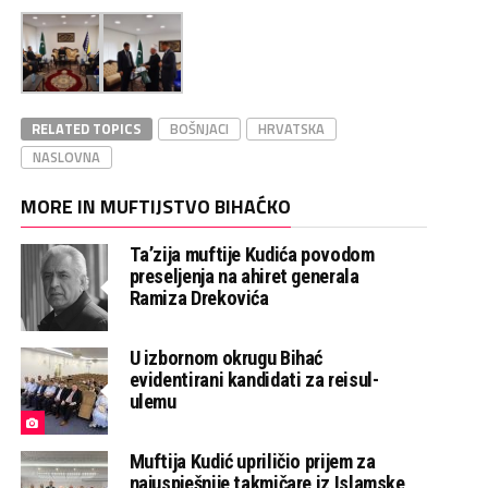
RELATED TOPICS
BOŠNJACI
HRVATSKA
NASLOVNA
MORE IN MUFTIJSTVO BIHAĆKO
Ta’zija muftije Kudića povodom
preseljenja na ahiret generala
Ramiza Drekovića
U izbornom okrugu Bihać
evidentirani kandidati za reisul-
ulemu
Muftija Kudić upriličio prijem za
najuspješnije takmičare iz Islamske