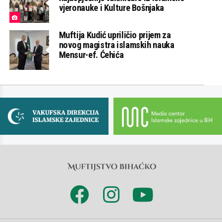
vjeronauke i Kulture Bošnjaka
Muftija Kudić upriličio prijem za
novog magistra islamskih nauka
Mensur-ef. Ćehića