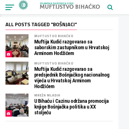
ALL POSTS TAGGED "BOŠNJACI"
MUFTIJSTVO BIHAĆKO
Muftija Kudić razgovarao sa
saborskim zastupnikom u Hrvatskoj
Arminom Hodžićem
MUFTIJSTVO BIHAĆKO
Muftija Kudić razgovarao sa
predsjednik Bošnjačkog nacionalnog
vijeća u Hrvatskoj Arminom
Hodžićem
MREŽA MLADIH
U Bihaću i Cazinu održana promocija
knjige Bošnjačka politika u XX
stoljeću