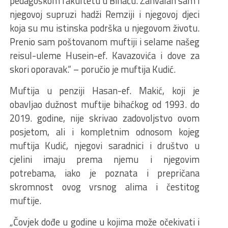
pedagoškom fakultetu u Bihaću. Zahvalan sam i
njegovoj supruzi hadži Remziji i njegovoj djeci
koja su mu istinska podrška u njegovom životu.
Prenio sam poštovanom muftiji i selame našeg
reisul-uleme Husein-ef. Kavazovića i dove za
skori oporavak.“ – poručio je muftija Kudić.
Muftija u penziji Hasan-ef. Makić, koji je
obavljao dužnost muftije bihaćkog od 1993. do
2019. godine, nije skrivao zadovoljstvo ovom
posjetom, ali i kompletnim odnosom kojeg
muftija Kudić, njegovi saradnici i društvo u
cjelini imaju prema njemu i njegovim
potrebama, iako je poznata i prepričana
skromnost ovog vrsnog alima i čestitog
muftije.
„Čovjek dođe u godine u kojima može očekivati i