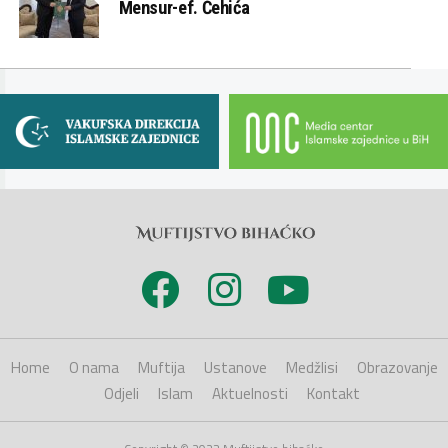
Mensur-ef. Ćehića
Home
O nama
Muftija
Ustanove
Medžlisi
Obrazovanje
Odjeli
Islam
Aktuelnosti
Kontakt