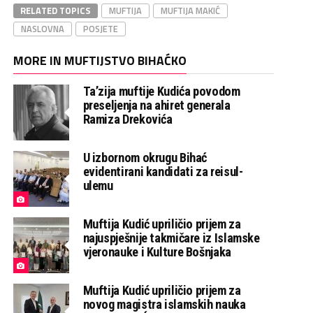
RELATED TOPICS
MUFTIJA
MUFTIJA MAKIĆ
NASLOVNA
POSJETE
MORE IN MUFTIJSTVO BIHAĆKO
Ta’zija muftije Kudića povodom
preseljenja na ahiret generala
Ramiza Drekovića
U izbornom okrugu Bihać
evidentirani kandidati za reisul-
ulemu
Muftija Kudić upriličio prijem za
najuspješnije takmičare iz Islamske
vjeronauke i Kulture Bošnjaka
Muftija Kudić upriličio prijem za
novog magistra islamskih nauka