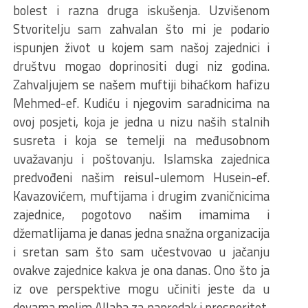
bolest i razna druga iskušenja. Uzvišenom
Stvoritelju sam zahvalan što mi je podario
ispunjen život u kojem sam našoj zajednici i
društvu mogao doprinositi dugi niz godina.
Zahvaljujem se našem muftiji bihaćkom hafizu
Mehmed-ef. Kudiću i njegovim saradnicima na
ovoj posjeti, koja je jedna u nizu naših stalnih
susreta i koja se temelji na međusobnom
uvažavanju i poštovanju. Islamska zajednica
predvođeni našim reisul-ulemom Husein-ef.
Kavazovićem, muftijama i drugim zvaničnicima
zajednice, pogotovo našim imamima i
džematlijama je danas jedna snažna organizacija
i sretan sam što sam učestvovao u jačanju
ovakve zajednice kakva je ona danas. Ono što ja
iz ove perspektive mogu učiniti jeste da u
dovama molim Allaha za napredak i prosperitet,