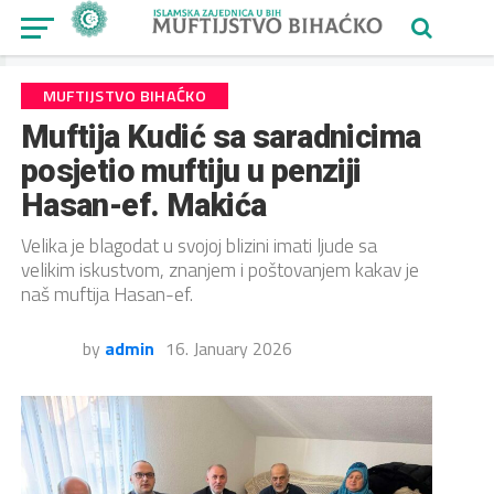
MUFTIJSTVO BIHAĆKO
Muftija Kudić sa saradnicima
posjetio muftiju u penziji
Hasan-ef. Makića
Velika je blagodat u svojoj blizini imati ljude sa
velikim iskustvom, znanjem i poštovanjem kakav je
naš muftija Hasan-ef.
by
admin
16. January 2026