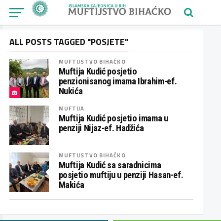
ALL POSTS TAGGED "POSJETE"
MUFTIJSTVO BIHAĆKO
Muftija Kudić posjetio
penzionisanog imama Ibrahim-ef.
Nukića
MUFTIJA
Muftija Kudić posjetio imama u
penziji Nijaz-ef. Hadžića
MUFTIJSTVO BIHAĆKO
Muftija Kudić sa saradnicima
posjetio muftiju u penziji Hasan-ef.
Makića