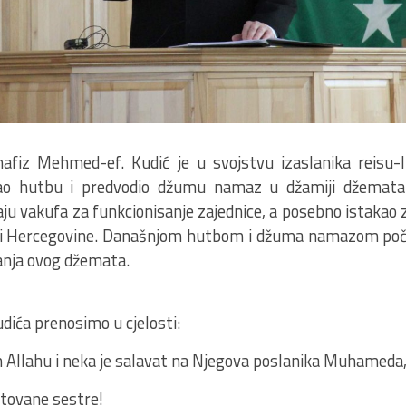
hafiz Mehmed-ef. Kudić je u svojstvu izaslanika reisu-
ao hutbu i predvodio džumu namaz u džamiji džemata
aju vakufa za funkcionisanje zajednice, a posebno istakao 
i Hercegovine. Današnjom hutbom i džuma namazom počel
anja ovog džemata.
dića prenosimo u cjelosti:
Allahu i neka je salavat na Njegova poslanika Muhameda, 
štovane sestre!