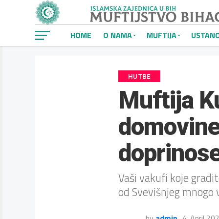
HOME
O NAMA
MUFTIJA
USTAN
HUTBE
Muftija K
domovine,
doprinose
Vaši vakufi koje gradi
od Svevišnjeg mnogo 
by
admin
4. April 20