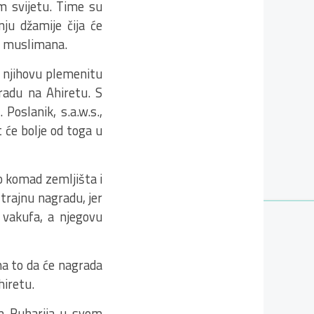
m svijetu. Time su
nju džamije čija će
ma muslimana.
a njihovu plemenitu
radu na Ahiretu. S
Poslanik, s.a.w.s.,
t će bolje od toga u
pio komad zemljišta i
trajnu nagradu, jer
g vakufa, a njegovu
na to da će nagrada
hiretu.
am Buharija u svom