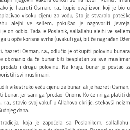
ko je hazreti Osman, r.a., kupio ovaj izvor, koji je bio 
 naplaćivao visoku cijenu za vodu, što je stvaralo pote
llahu alejhi ve sellem, pokušao je nagovoriti Jevre
je on odbio. Tada je Poslanik, sallallahu alejhi ve sellem
i ga u opće korisne svrhe (uvakufi ga), bit će nagrađen Dž
či, hazreti Osman, r.a., odlučio je otkupiti polovinu bunara
je obznanio da će bunar biti besplatan za sve musliman
o prodati i drugu polovinu. Na kraju, bunar je postao z
oristili svi muslimani.
udili višestruko veću cijenu za bunar, ali je hazreti Osman, 
 bunar, jer sam ga ‘prodao’ Onome Ko će mi ga platiti d
 r.a., stavio svoj vakuf u Allahovo okrilje, stekavši neiz
 Sudnjeg dana.
radicija, koja je započela sa Poslanikom, sallallahu