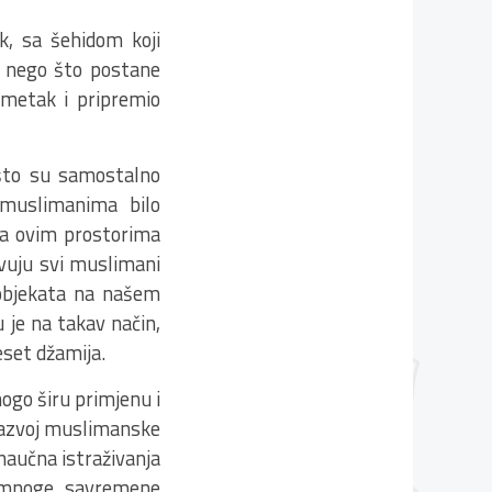
ak, sa šehidom koji
je nego što postane
imetak i pripremio
 što su samostalno
 muslimanima bilo
 na ovim prostorima
tvuju svi muslimani
 objekata na našem
 je na takav način,
eset džamija.
ogo širu primjenu i
 razvoj muslimanske
 naučna istraživanja
za mnoge savremene