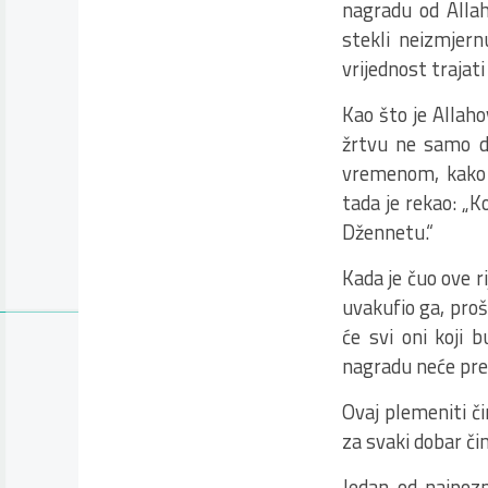
nagradu od Allah
stekli neizmjern
vrijednost trajat
Kao što je Allaho
žrtvu ne samo da
vremenom, kako j
tada je rekao: „K
Džennetu.“
Kada je čuo ove ri
uvakufio ga, proš
će svi oni koji 
nagradu neće pre
Ovaj plemeniti či
za svaki dobar čin
Jedan od najpoz