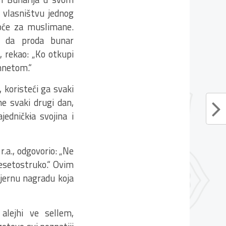
u vlasništvu jednog
škoće za muslimane.
ja da proda bunar
, rekao: „Ko otkupi
ennetom.“
, koristeći ga svaki
e svaki drugi dan,
ajedničk
i
a svojina i
r.a., odgovorio: „Ne
esetostruko.“ Ovim
mjernu nagradu koja
 alejhi ve sellem,