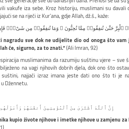
oz sve generacije sve do današnjih dana. Prenosi se da su 
avili vakufe iza sebe. Kroz historiju, muslimani su davali
jući se na riječi iz Kur’ana, gdje Allah, dž.š., kaže:
ا۟ ٱلْبِرَّ حَتَّىٰ تُنفِقُوا۟ مِمَّا تُحِبُّونَ ۚ وَمَا تُنفِقُوا۟ مِن شَىْءٍۢ فَإِن
i nagradu sve dok ne udijelite dio od onoga što vam j
Allah će, sigurno, za to znati.“
(Ali Imran, 92)
inspiracija muslimanima da razumiju suštinu vjere – sve š
bilježeno na vagi njihovih dobrih djela, dok ono što osta
 suštini, najjači izraz imana jeste dati ono što ti je na
 u Džennetu.
إِنَّ ٱللَّهَ ٱشْتَرَىٰ مِنَ ٱلْمُؤْمِنِينَ أَنفُسَهُمْ وَأَمْوَٰلَهُم ب
rnika kupio živote njihove i imetke njihove u zamjenu za
1)