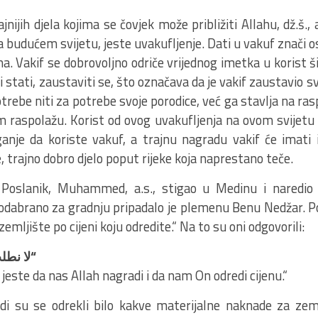
nijih djela kojima se čovjek može približiti Allahu, dž.š., 
na budućem svijetu, jeste uvakufljenje. Dati u vakuf znači o
ima. Vakif se dobrovoljno odriče vrijednog imetka u korist 
i stati, zaustaviti se, što označava da je vakif zaustavio s
potrebe niti za potrebe svoje porodice, već ga stavlja na ra
im raspolažu. Korist od ovog uvakufljenja na ovom svijetu 
anje da koriste vakuf, a trajnu nagradu vakif će imati 
, trajno dobro djelo poput rijeke koja naprestano teče.
 Poslanik, Muhammed, a.s., stigao u Medinu i naredio 
 odabrano za gradnju pripadalo je plemenu Benu Nedžar. Po
emljište po cijeni koju odredite.“ Na to su oni odgovorili:
لا نطلب
“
jeste da nas Allah nagradi i da nam On odredi cijenu.“
udi su se odrekli bilo kakve materijalne naknade za zem