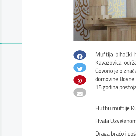
Muftija bihaćki 
Kavazovića održ
Govorio je o znač
domovine Bosne 
15 godina postoj
Hutbu muftije Ku
Hvala Uzvišenom 
Draga braćo i po