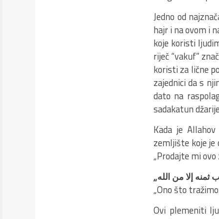
Jedno od najznačaj
hajr i na ovom i 
koje koristi ljud
riječ “vakuf” znač
koristi za lične 
zajednici da s nj
dato na raspolag
sadakatun džarije
Kada je Allahov
zemljište koje je
„Prodajte mi ovo z
„
 ثمنه إلا من الله
„Ono što tražimo 
Ovi plemeniti lj