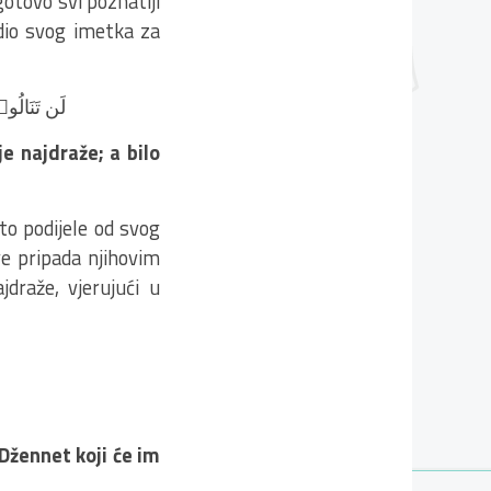
gotovo svi poznatiji
 dio svog imetka za
لَن تَنَالُو
e najdraže; a bilo
to podijele od svog
ve pripada njihovim
jdraže, vjerujući u
 Džennet koji će im