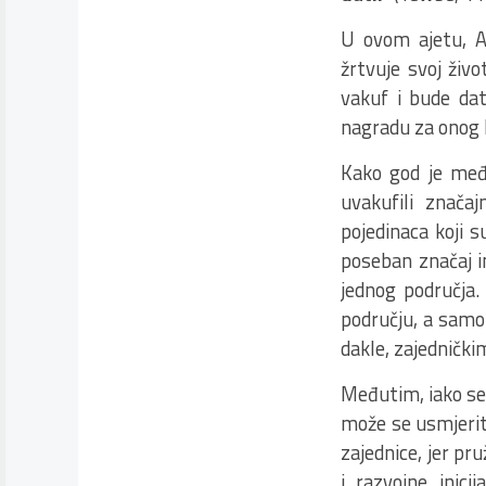
U ovom ajetu, Al
žrtvuje svoj živo
vakuf i bude dat
nagradu za onog 
Kako god je međ
uvakufili znača
pojedinaca koji 
poseban značaj im
jednog područja.
području, a samo
dakle, zajedničk
Međutim, iako se
može se usmjeriti
zajednice, jer pr
i razvojne inici