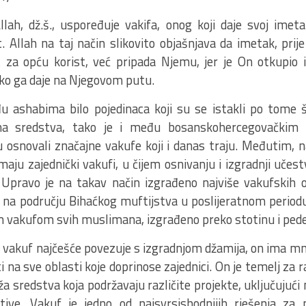
lah, dž.š., uspoređuje vakifa, onog koji daje svoj imet
t. Allah na taj način slikovito objašnjava da imetak, pri
 za opću korist, već pripada Njemu, jer je On otkupio 
ko ga daje na Njegovom putu.
u ashabima bilo pojedinaca koji su se istakli po tome
jna sredstva, tako je i među bosanskohercegovačkim
su osnovali značajne vakufe koji i danas traju. Međutim,
aju zajednički vakufi, u čijem osnivanju i izgradnji učes
 Upravo je na takav način izgrađeno najviše vakufskih
 na području Bihaćkog muftijstva u poslijeratnom periodu
im vakufom svih muslimana, izgrađeno preko stotinu i ped
 vakuf najčešće povezuje s izgradnjom džamija, on ima mn
 na sve oblasti koje doprinose zajednici. On je temelj za
uža sredstva koja podržavaju različite projekte, uključujući
jative. Vakuf je jedno od najsvrsishodnijih rješenja 