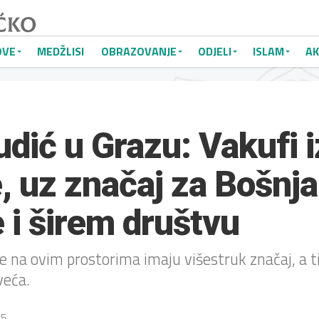
OVE
MEDŽLISI
OBRAZOVANJE
ODJELI
ISLAM
AK
udić u Grazu: Vakufi 
 uz značaj za Bošnja
 i širem društvu
te na ovim prostorima imaju višestruk značaj, a t
veća.
25