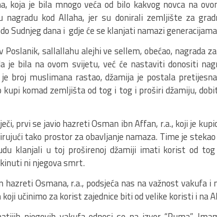
a, koja je bila mnogo veća od bilo kakvog novca na ovo
u nagradu kod Allaha, jer su donirali zemljište za grad
i do Sudnjeg dana i gdje će se klanjati namazi generacija
v Poslanik, sallallahu alejhi ve sellem, obećao, nagrada z
 je bila na ovom svijetu, već će nastaviti donositi nag
e broj muslimana rastao, džamija je postala pretijesna. 
o kupi komad zemljišta od tog i tog i proširi džamiju, dobi
ječi, prvi se javio hazreti Osman ibn Affan, r.a., koji je ku
irujući tako prostor za obavljanje namaza. Time je stekao 
budu klanjali u toj proširenoj džamiji imati korist od to
kinuti ni njegova smrt.
n hazreti Osmana, r.a., podsjeća nas na važnost vakufa i 
 koji učinimo za korist zajednice biti od velike koristi i na A
natijih njegovih vakufa odnosi se na izvor “Ruma”. Im