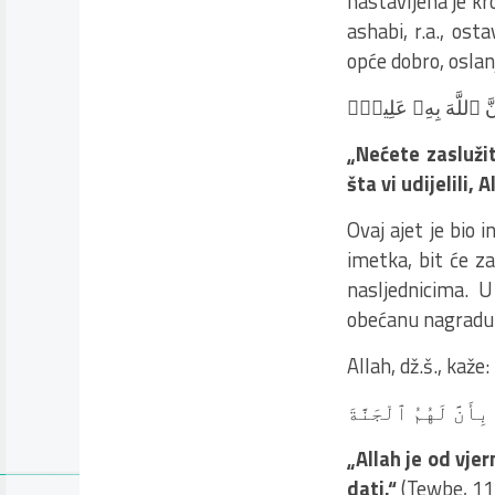
nastavljena je kr
ashabi, r.a., ost
opće dobro, oslanja
َّ ٱللَّهَ بِهِۦ عَلِيمٌۭ
„Nećete zaslužit
šta vi udijelili, 
Ovaj ajet je bio 
imetka, bit će za
nasljednicima. U
obećanu nagradu
Allah, dž.š., kaže:
ِأَنَّ لَهُمُ ٱلْجَنَّةَ
„Allah je od vje
dati.“
(Tewbe, 11