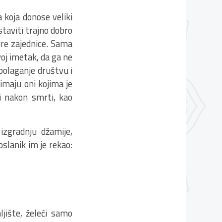
a koja donose veliki
staviti trajno dobro
šire zajednice. Sama
voj imetak, da ga ne
spolaganje društvu i
imaju oni kojima je
i nakon smrti, kao
izgradnju džamije,
slanik im je rekao:
ljište, želeći samo