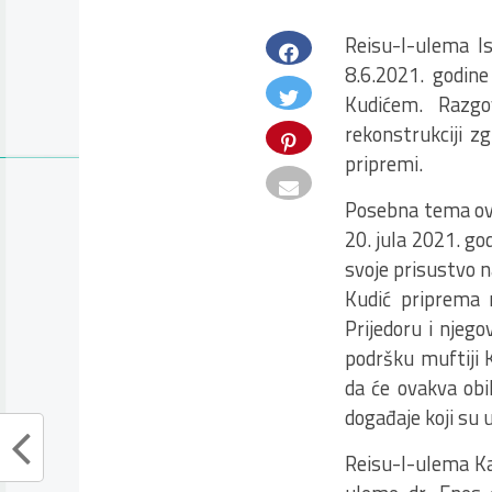
Reisu-l-ulema Is
8.6.2021. godin
Kudićem. Razgo
rekonstrukciji z
pripremi.
Posebna tema ovo
20. jula 2021. g
svoje prisustvo 
Kudić priprema 
Prijedoru i njeg
podršku muftiji 
da će ovakva obil
događaje koji su u 
Reisu-l-ulema Kav