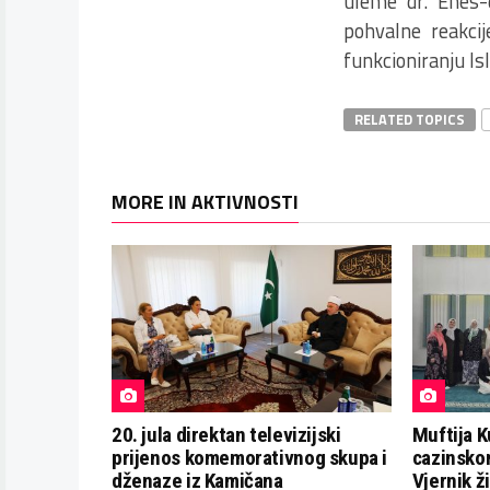
uleme dr. Enes-
pohvalne reakcij
funkcioniranju Is
RELATED TOPICS
MORE IN AKTIVNOSTI
20. jula direktan televizijski
Muftija K
prijenos komemorativnog skupa i
cazinsko
dženaze iz Kamičana
Vjernik ž