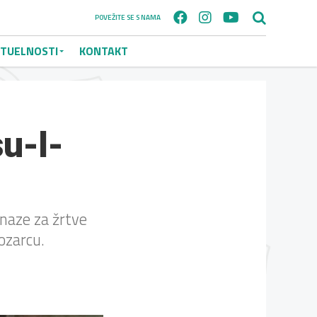
POVEŽITE SE S NAMA
TUELNOSTI
KONTAKT
su-l-
naze za žrtve
ozarcu.