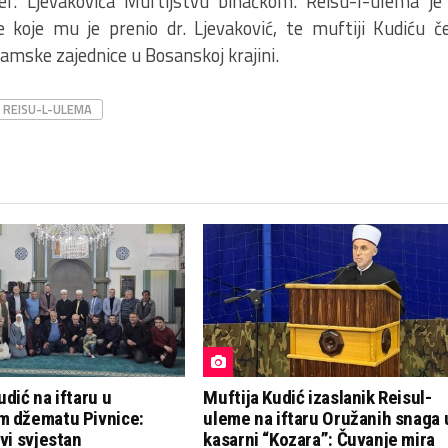
ef. Ljevakovića Muftijstvu bihaćkom. Reisu-l-ulema j
e koje mu je prenio dr. Ljevaković, te muftiji Kudiću 
lamske zajednice u Bosanskoj krajini.
REISU-L-ULEMA
udić na iftaru u
Muftija Kudić izaslanik Reisul-
m džematu Pivnice:
uleme na iftaru Oružanih snaga 
ivi svjestan
kasarni “Kozara”: Čuvanje mira