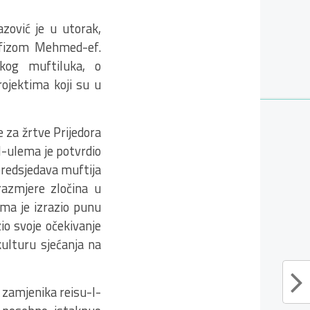
zović je u utorak,
afizom Mehmed-ef.
kog muftiluka, o
rojektima koji su u
 za žrtve Prijedora
l-ulema je potvrdio
predsjedava muftija
azmjere zločina u
ema je izrazio punu
io svoje očekivanje
kulturu sjećanja na
 zamjenika reisu-l-