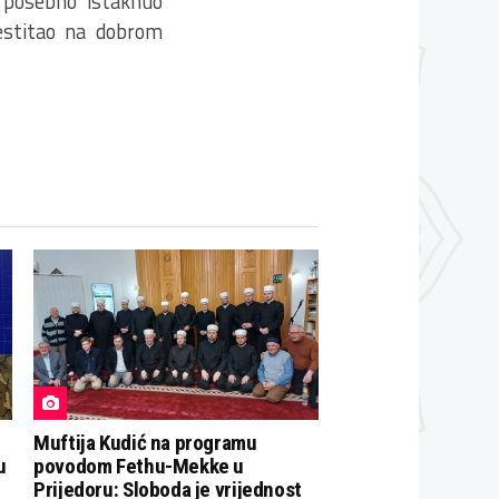
e posebno istaknuo
čestitao na dobrom
Muftija Kudić na programu
u
povodom Fethu-Mekke u
Prijedoru: Sloboda je vrijednost