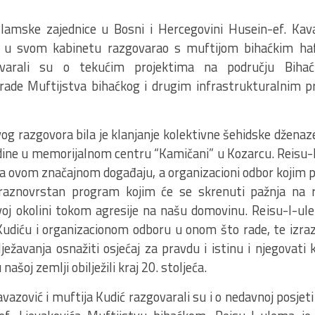
lamske zajednice u Bosni i Hercegovini Husein-ef. Kava
e u svom kabinetu razgovarao s muftijom bihaćkim h
varali su o tekućim projektima na području Bihać
grade Muftijstva bihaćkog i drugim infrastrukturalnim p
g razgovora bila je klanjanje kolektivne šehidske dženaze
odine u memorijalnom centru “Kamičani” u Kozarcu. Reisu-
na ovom značajnom događaju, a organizacioni odbor kojim 
raznovrstan program kojim će se skrenuti pažnja na r
ovoj okolini tokom agresije na našu domovinu. Reisu-l-ul
Kudiću i organizacionom odboru u onom što rade, te izraz
ježavanja osnažiti osjećaj za pravdu i istinu i njegovati 
našoj zemlji obilježili kraj 20. stoljeća.
azović i muftija Kudić razgovarali su i o nedavnoj posjeti