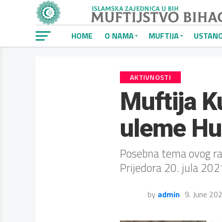
HOME
O NAMA
MUFTIJA
USTAN
AKTIVNOSTI
Muftija K
uleme Hu
Posebna tema ovog raz
Prijedora 20. jula 20
by
admin
9. June 20