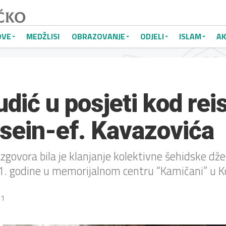
OVE
MEDŽLISI
OBRAZOVANJE
ODJELI
ISLAM
AK
udić u posjeti kod rei
sein-ef. Kavazovića
govora bila je klanjanje kolektivne šehidske dže
21. godine u memorijalnom centru “Kamičani” u K
21