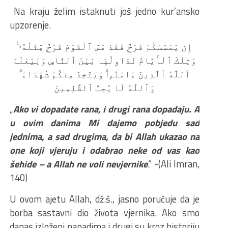
Na kraju želim istaknuti još jedno kur’ansko
upzorenje.
إِن يَمْسَسْكُمْ قَرْحٌۭ فَقَدْ مَسَّ ٱلْقَوْمَ قَرْحٌۭ مِّثْلُهُۥ ۚ
وَتِلْكَ ٱلْأَيَّامُ نُدَاوِلُهَا بَيْنَ ٱلنَّاسِ وَلِيَعْلَمَ
ٱللَّهُ ٱلَّذِينَ ءَامَنُوا۟ وَيَتَّخِذَ مِنكُمْ شُهَدَآءَ ۗ
وَٱللَّهُ لَا يُحِبُّ ٱلظَّٰلِمِينَ
„
Ako vi dopadate rana, i drugi rana dopadaju. A
u ovim danima Mi dajemo pobjedu sad
jednima, a sad drugima, da bi Allah ukazao na
one koji vjeruju i odabrao neke od vas kao
šehide – a Allah ne voli nevjernike
.“ -(Ali Imran,
140)
U ovom ajetu Allah, dž.š., jasno poručuje da je
borba sastavni dio života vjernika. Ako smo
danas izloženi napadima i drugi su kroz historiju