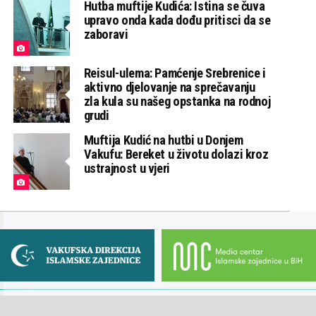
Hutba muftije Kudića: Istina se čuva
upravo onda kada dođu pritisci da se
zaboravi
Reisul-ulema: Pamćenje Srebrenice i
aktivno djelovanje na sprečavanju
zla kula su našeg opstanka na rodnoj
grudi
Muftija Kudić na hutbi u Donjem
Vakufu: Bereket u životu dolazi kroz
ustrajnost u vjeri