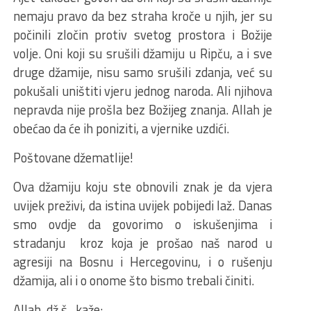
nemaju pravo da bez straha kroče u njih, jer su
počinili zločin protiv svetog prostora i Božije
volje. Oni koji su srušili džamiju u Ripču, a i sve
druge džamije, nisu samo srušili zdanja, već su
pokušali uništiti vjeru jednog naroda. Ali njihova
nepravda nije prošla bez Božijeg znanja. Allah je
obećao da će ih poniziti, a vjernike uzdići.
Poštovane džematlije!
Ova džamiju koju ste obnovili znak je da vjera
uvijek preživi, da istina uvijek pobijedi laž. Danas
smo ovdje da govorimo o iskušenjima i
stradanju kroz koja je prošao naš narod u
agresiji na Bosnu i Hercegovinu, i o rušenju
džamija, ali i o onome što bismo trebali činiti.
Allah, dž.š., kaže: