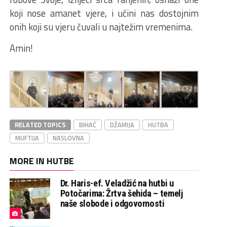
koji nose amanet vjere, i učini nas dostojnim
onih koji su vjeru čuvali u najtežim vremenima.
Amin!
RELATED TOPICS
BIHAĆ
DŽAMIJA
HUTBA
MUFTIJA
NASLOVNA
MORE IN HUTBE
Dr. Haris-ef. Veladžić na hutbi u
Potočarima: Žrtva šehida – temelj
naše slobode i odgovornosti