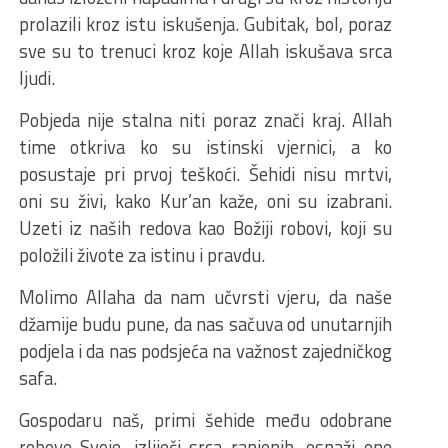
prolazili kroz istu iskušenja. Gubitak, bol, poraz
sve su to trenuci kroz koje Allah iskušava srca
ljudi.
Pobjeda nije stalna niti poraz znači kraj. Allah
time otkriva ko su istinski vjernici, a ko
posustaje pri prvoj teškoći. Šehidi nisu mrtvi,
oni su živi, kako Kur’an kaže, oni su izabrani.
Uzeti iz naših redova kao Božiji robovi, koji su
položili živote za istinu i pravdu.
Molimo Allaha da nam učvrsti vjeru, da naše
džamije budu pune, da nas sačuva od unutarnjih
podjela i da nas podsjeća na važnost zajedničkog
safa.
Gospodaru naš, primi šehide među odobrane
robove Svoje, izliječi srca ranjenih, osnaži one