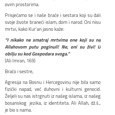
ovim prostorima.
Prisjećamo se i naše braće i sestara koji su dali
svoje živote braneći islam, dom i narod. Oni nisu
mrtvi, kako Kur’an jasno kaže:
“I nikako ne smatraj mrtvima one koji su na
Allahovom putu poginuli! Ne, oni su živi! U
obilju su kod Gospodara svoga.”
(Ali Imran, 169)
Braćo i sestre,
Agresija na Bosnu i Hercegovinu nije bila samo
fizički napad, već duhovni i kulturni genocid.
Željeli su nas istrgnuti iz našeg islama, iz našeg
bosanskog jezika, iz identiteta. Ali Allah, dž.š.,
je bio s nama.