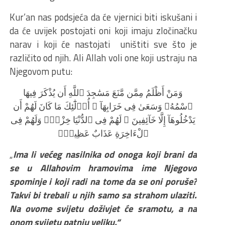
Kur’an nas podsjeća da će vjernici biti iskušani i
da će uvijek postojati oni koji imaju zločinačku
narav i koji će nastojati uništiti sve što je
različito od njih. Ali Allah voli one koji ustraju na
Njegovom putu:
وَمَنْ أَظْلَمُ مِمَّن مَّنَعَ مَسَٰجِدَ ٱللَّهِ أَن يُذْكَرَ فِيهَا
ٱسْمُهُۥ وَسَعَىٰ فِى خَرَابِهَآ ۚ أُو۟لَٰٓئِكَ مَا كَانَ لَهُمْ أَن
يَدْخُلُوهَآ إِلَّا خَآئِفِينَ ۚ لَهُمْ فِى ٱلدُّنْيَا خِزْىٌۭ وَلَهُمْ فِى
ٱلْءَاخِرَةِ عَذَابٌ عَظِيمٌۭ
„
Ima li većeg nasilnika od onoga koji brani da
se u Allahovim hramovima ime Njegovo
spominje i koji radi na tome da se oni poruše?
Takvi bi trebali u njih samo sa strahom ulaziti.
Na ovome svijetu doživjet će sramotu, a na
onom svijetu patnju veliku.“