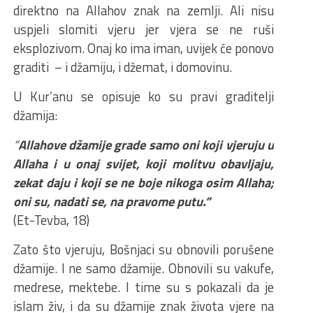
direktno na Allahov znak na zemlji. Ali nisu
uspjeli slomiti vjeru jer vjera se ne ruši
eksplozivom. Onaj ko ima iman, uvijek će ponovo
graditi – i džamiju, i džemat, i domovinu.
U Kur’anu se opisuje ko su pravi graditelji
džamija:
“
Allahove džamije grade samo oni koji vjeruju u
Allaha i u onaj svijet, koji molitvu obavljaju,
zekat daju i koji se ne boje nikoga osim Allaha;
oni su, nadati se, na pravome putu.”
(Et-Tevba, 18)
Zato što vjeruju, Bošnjaci su obnovili porušene
džamije. I ne samo džamije. Obnovili su vakufe,
medrese, mektebe. I time su s pokazali da je
islam živ, i da su džamije znak života vjere na