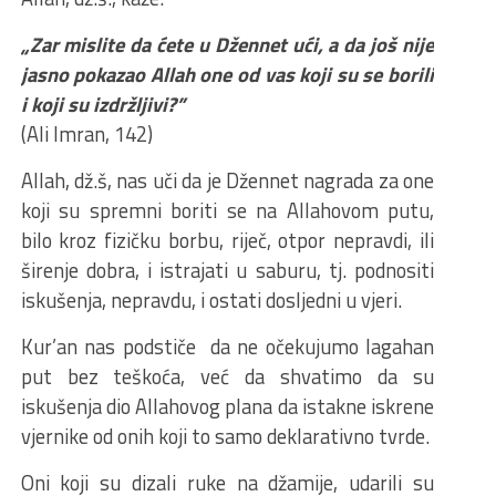
„Zar mislite da ćete u Džennet ući, a da još nije
jasno pokazao Allah one od vas koji su se borili
i koji su izdržljivi?”
(Ali Imran, 142)
Allah, dž.š, nas uči da je Džennet nagrada za one
koji su spremni boriti se na Allahovom putu,
bilo kroz fizičku borbu, riječ, otpor nepravdi, ili
širenje dobra, i istrajati u saburu, tj. podnositi
iskušenja, nepravdu, i ostati dosljedni u vjeri.
Kur’an nas podstiče da ne očekujumo lagahan
put bez teškoća, već da shvatimo da su
iskušenja dio Allahovog plana da istakne iskrene
vjernike od onih koji to samo deklarativno tvrde.
Oni koji su dizali ruke na džamije, udarili su