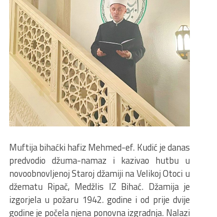
Muftija bihaćki hafiz Mehmed-ef. Kudić je danas
predvodio džuma-namaz i kazivao hutbu u
novoobnovljenoj Staroj džamiji na Velikoj Otoci u
džematu Ripač, Medžlis IZ Bihać. Džamija je
izgorjela u požaru 1942. godine i od prije dvije
godine je počela njena ponovna izgradnja. Nalazi