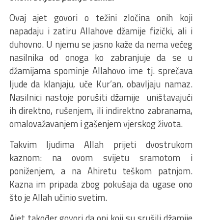
Ovaj ajet govori o težini zločina onih koji
napadaju i zatiru Allahove džamije fizički, ali i
duhovno. U njemu se jasno kaže da nema većeg
nasilnika od onoga ko zabranjuje da se u
džamijama spominje Allahovo ime tj. sprečava
ljude da klanjaju, uče Kur’an, obavljaju namaz.
Nasilnici nastoje porušiti džamije uništavajući
ih direktno, rušenjem, ili indirektno zabranama,
omalovažavanjem i gašenjem vjerskog života.
Takvim ljudima Allah prijeti dvostrukom
kaznom: na ovom svijetu sramotom i
poniženjem, a na Ahiretu teškom patnjom.
Kazna im pripada zbog pokušaja da ugase ono
što je Allah učinio svetim.
Ajet također govori da oni koji su srušili džamije