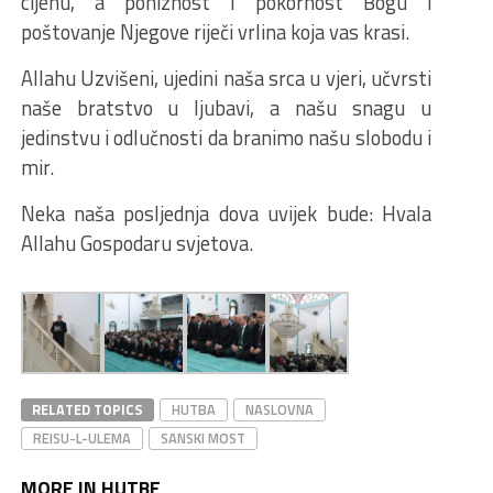
cijenu, a poniznost i pokornost Bogu i
poštovanje Njegove riječi vrlina koja vas krasi.
Allahu Uzvišeni, ujedini naša srca u vjeri, učvrsti
naše bratstvo u ljubavi, a našu snagu u
jedinstvu i odlučnosti da branimo našu slobodu i
mir.
Neka naša posljednja dova uvijek bude: Hvala
Allahu Gospodaru svjetova.
RELATED TOPICS
HUTBA
NASLOVNA
REISU-L-ULEMA
SANSKI MOST
MORE IN HUTBE