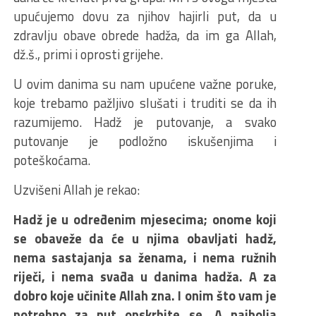
upućujemo dovu za njihov hajirli put, da u
zdravlju obave obrede hadža, da im ga Allah,
dž.š., primi i oprosti grijehe.
U ovim danima su nam upućene važne poruke,
koje trebamo pažljivo slušati i truditi se da ih
razumijemo. Hadž je putovanje, a svako
putovanje je podložno iskušenjima i
poteškoćama.
Uzvišeni Allah je rekao:
Hadž je u određenim mjesecima; onome koji
se obaveže da će u njima obavljati hadž,
nema sastajanja sa ženama, i nema ružnih
riječi, i nema svađa u danima hadža. A za
dobro koje učinite Allah zna. I onim što vam je
potrebno za put opskrbite se. A najbolja