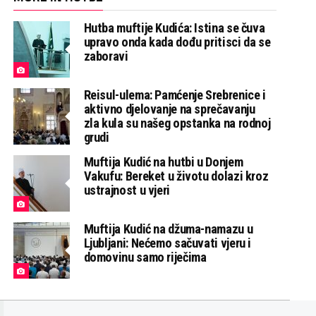
Hutba muftije Kudića: Istina se čuva
upravo onda kada dođu pritisci da se
zaboravi
Reisul-ulema: Pamćenje Srebrenice i
aktivno djelovanje na sprečavanju
zla kula su našeg opstanka na rodnoj
grudi
Muftija Kudić na hutbi u Donjem
Vakufu: Bereket u životu dolazi kroz
ustrajnost u vjeri
Muftija Kudić na džuma-namazu u
Ljubljani: Nećemo sačuvati vjeru i
domovinu samo riječima