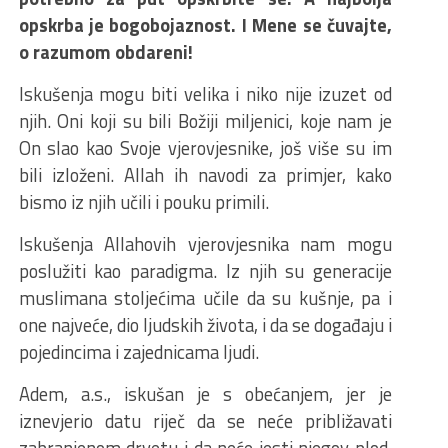
opskrba je bogobojaznost. I Mene se čuvajte,
o razumom obdareni!
Iskušenja mogu biti velika i niko nije izuzet od
njih. Oni koji su bili Božiji miljenici, koje nam je
On slao kao Svoje vjerovjesnike, još više su im
bili izloženi. Allah ih navodi za primjer, kako
bismo iz njih učili i pouku primili.
Iskušenja Allahovih vjerovjesnika nam mogu
poslužiti kao paradigma. Iz njih su generacije
muslimana stoljećima učile da su kušnje, pa i
one najveće, dio ljudskih života, i da se događaju i
pojedincima i zajednicama ljudi.
Adem, a.s., iskušan je s obećanjem, jer je
iznevjerio datu riječ da se neće približavati
zabranjenom drvetu i da neće jesti njegov plod.