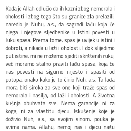
Kada je Allah odlučio da ih kazni zbog nemorala i
oholosti i zbog toga što su granice zla prelazili,
naredio je Nuhu, a.s., da sagradi lađu koja će
njega i njegove sljedbenike u Istini povesti u
luku spasa. Prema tome, spas je uvijek u istini i
dobroti, a nikada u laži i oholosti. I dok slijedimo
put istine, mi ne možemo sjediti skrštenih ruku,
već moramo stalno praviti lađu spasa, koja će
nas povesti na sigurno mjesto i spasiti od
potopa, onako kako je to činio Nuh, a.s. Ta lađa
mora biti široka za sve one koji traže spas od
nemorala i nasilja, od laži i oholosti. A životna
kušnja obuhvata sve. Nema garancije ni za
koga, ni za vlastitu djecu. Iskušenje koje je
doživio Nuh, a.s., sa svojim sinom, pouka je
svima nama. Allahu, nemoj nas i djecu našu