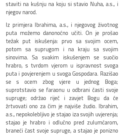
staviti na kušnju na koju si stavio Nuha, a.s., i
njegov narod.
Iz primjera Ibrahima, a.s., i njegovog životnog
puta možemo danonoćno učiti. On je prošao
težak put iskušenja: prvo sa svojim ocem,
potom sa suprugom i na kraju sa svojim
sinovima. Sa svakim iskušenjem se suočio
hrabro, s tvrdom vjerom u ispravnost svoga
puta i povjerenjem u svoga Gospodara. Razišao
se s ocem zbog vjere u jednog Boga;
suprotstavio se faraonu u odbrani časti svoje
supruge; održao riječ i zavjet Bogu da će
žrtvovati ono za čim je najviše žudio. Ibrahim,
a.s., nepokolebljivo je stajao iza svojih uvjerenja;
stajao je hrabro i odlučno pred zulumćarom,
braneći čast svoje supruge, a stajao je ponizno