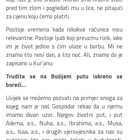
pred tim zlom i pogledati mu u lice, ne pitajući
za cijenu koju ćemo platiti.
Postoje vremena kada nikakve računice nisu
relevantne. Postoje ljudi koji preuzmu rizik, iako
im je život jedino s čim ulaze u borbu. Mi ne
znamo što nosi dan, a što noć. Ali, znamo da je
zapisano u Kurʼanu:
Trudite se na Bo
ž
ijem putu iskreno se
bore
ć
i…
Uvijek se možemo pozvati na primjer onoga za
kojeg nam je naš Gospodar rekao da u njemu
imamo divan uzor. Njegov životni put, i put
Adema, a.s., Nuha, a.s., Ibrahima, a.s., Musa,
a.s., Isaa, a.s., i drugih vjerovjesnika za nas su
putokazi što nas može čekati u budućnosti,