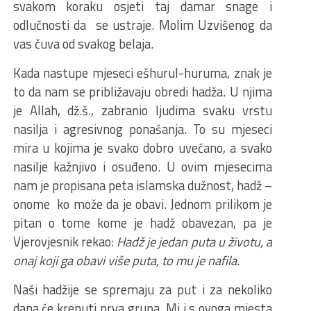
svakom koraku osjeti taj damar snage i
odlučnosti da se ustraje. Molim Uzvišenog da
vas čuva od svakog belaja.
Kada nastupe mjeseci ešhurul-huruma, znak je
to da nam se približavaju obredi hadža. U njima
je Allah, dž.š., zabranio ljudima svaku vrstu
nasilja i agresivnog ponašanja. To su mjeseci
mira u kojima je svako dobro uvećano, a svako
nasilje kažnjivo i osuđeno. U ovim mjesecima
nam je propisana peta islamska dužnost, hadž –
onome ko može da je obavi. Jednom prilikom je
pitan o tome kome je hadž obavezan, pa je
Vjerovjesnik rekao:
Hadž je jedan puta u životu, a
onaj koji ga obavi više puta, to mu je nafila.
Naši hadžije se spremaju za put i za nekoliko
dana će krenuti prva grupa. Mi i s ovoga mjesta