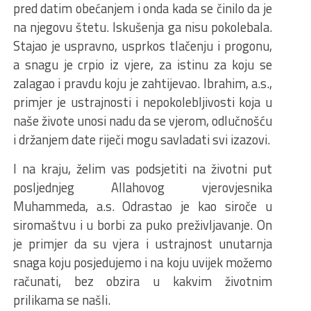
pred datim obećanjem i onda kada se činilo da je
na njegovu štetu. Iskušenja ga nisu pokolebala.
Stajao je uspravno, usprkos tlačenju i progonu,
a snagu je crpio iz vjere, za istinu za koju se
zalagao i pravdu koju je zahtijevao. Ibrahim, a.s.,
primjer je ustrajnosti i nepokolebljivosti koja u
naše živote unosi nadu da se vjerom, odlučnošću
i držanjem date riječi mogu savladati svi izazovi.
I na kraju, želim vas podsjetiti na životni put
posljednjeg Allahovog vjerovjesnika
Muhammeda, a.s. Odrastao je kao siroče u
siromaštvu i u borbi za puko preživljavanje. On
je primjer da su vjera i ustrajnost unutarnja
snaga koju posjedujemo i na koju uvijek možemo
računati, bez obzira u kakvim životnim
prilikama se našli.