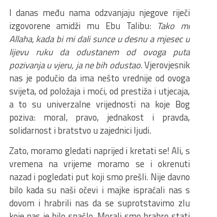
I danas među nama odzvanjaju njegove riječi
izgovorene amidži mu Ebu Talibu:
Tako mi
Allaha, kada bi mi dali sunce u desnu a mjesec u
lijevu ruku da odustanem od ovoga puta
pozivanja u vjeru, ja ne bih odustao
. Vjerovjesnik
nas je podučio da ima nešto vrednije od ovoga
svijeta, od položaja i moći, od prestiža i utjecaja,
a to su univerzalne vrijednosti na koje Bog
poziva: moral, pravo, jednakost i pravda,
solidarnost i bratstvo u zajednici ljudi.
Zato, moramo gledati naprijed i kretati se! Ali, s
vremena na vrijeme moramo se i okrenuti
nazad i pogledati put koji smo prešli. Nije davno
bilo kada su naši očevi i majke ispraćali nas s
dovom i hrabrili nas da se suprotstavimo zlu
koje nas je bilo snašlo. Morali smo hrabro stati