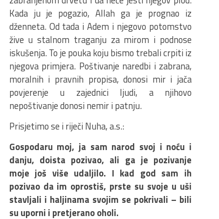
Kada ju je pogazio, Allah ga je prognao iz
dženneta. Od tada i Adem i njegovo potomstvo
žive u stalnom traganju za mirom i podnose
iskušenja. To je pouka koju bismo trebali crpiti iz
njegova primjera. Poštivanje naredbi i zabrana,
moralnih i pravnih propisa, donosi mir i jača
povjerenje u zajednici ljudi, a njihovo
nepoštivanje donosi nemir i patnju.
Prisjetimo se i riječi Nuha, a.s.:
Gospodaru moj, ja sam narod svoj i noću i
danju, doista pozivao, ali ga je pozivanje
moje još više udaljilo. I kad god sam ih
pozivao da im oprostiš, prste su svoje u uši
stavljali i haljinama svojim se pokrivali – bili
su uporni i pretjerano oholi.