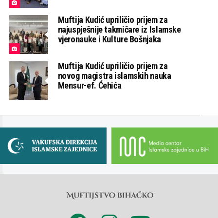
Muftija Kudić upriličio prijem za
najuspješnije takmičare iz Islamske
vjeronauke i Kulture Bošnjaka
Muftija Kudić upriličio prijem za
novog magistra islamskih nauka
Mensur-ef. Ćehića