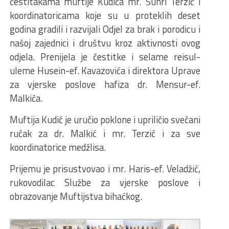
čestitakama muftije Kudića mr. Šuhri Terzić i
koordinatoricama koje su u proteklih deset
godina gradili i razvijali Odjel za brak i porodicu i
našoj zajednici i društvu kroz aktivnosti ovog
odjela. Prenijela je čestitke i selame reisul-
uleme Husein-ef. Kavazovića i direktora Uprave
za vjerske poslove hafiza dr. Mensur-ef.
Malkića.
Muftija Kudić je uručio poklone i upriličio svečani
ručak za dr. Malkić i mr. Terzić i za sve
koordinatorice medžlisa.
Prijemu je prisustvovao i mr. Haris-ef. Veladžić,
rukovodilac Službe za vjerske poslove i
obrazovanje Muftijstva bihaćkog.