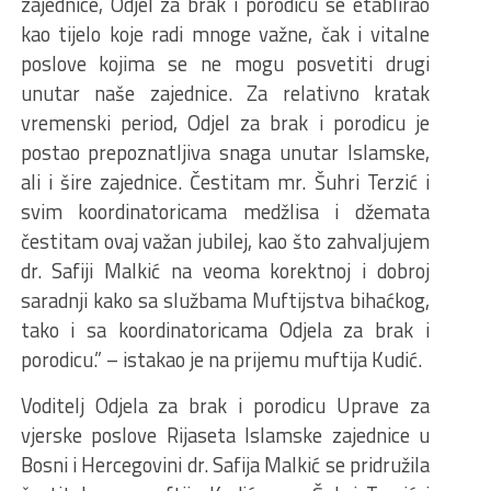
zajednice, Odjel za brak i porodicu se etablirao
kao tijelo koje radi mnoge važne, čak i vitalne
poslove kojima se ne mogu posvetiti drugi
unutar naše zajednice. Za relativno kratak
vremenski period, Odjel za brak i porodicu je
postao prepoznatljiva snaga unutar Islamske,
ali i šire zajednice. Čestitam mr. Šuhri Terzić i
svim koordinatoricama medžlisa i džemata
čestitam ovaj važan jubilej, kao što zahvaljujem
dr. Safiji Malkić na veoma korektnoj i dobroj
saradnji kako sa službama Muftijstva bihaćkog,
tako i sa koordinatoricama Odjela za brak i
porodicu.” – istakao je na prijemu muftija Kudić.
Voditelj Odjela za brak i porodicu Uprave za
vjerske poslove Rijaseta Islamske zajednice u
Bosni i Hercegovini dr. Safija Malkić se pridružila