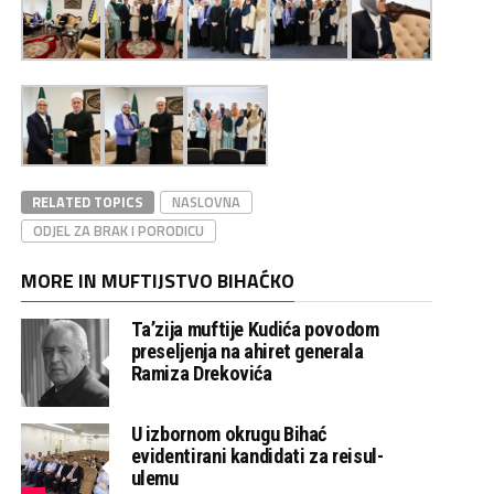
RELATED TOPICS
NASLOVNA
ODJEL ZA BRAK I PORODICU
MORE IN MUFTIJSTVO BIHAĆKO
Ta’zija muftije Kudića povodom
preseljenja na ahiret generala
Ramiza Drekovića
U izbornom okrugu Bihać
evidentirani kandidati za reisul-
ulemu