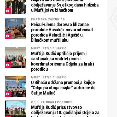
obilježavanje Svjetkog dana hidžaba
u Muftijstvu bihaćkom
ISLAMSKA ZAJEDNICA
Reisul-ulema darovao blizance
porodice Hušidić i novorođenčad
porodica Veladžić i Agičić u
Bihaćkom muftiluku
MUFTIJSTVO BIHAĆKO
Muftija Kudić upriličio prijem i
sastanak sa voditeljicom i
koordinatoricama Odjela za brak i
porodicu
MUFTIJSTVO BIHAĆKO
U Bihaću održana promocija knjige
“Odgojna uloga majke” autorice dr.
Safije Malkić
ODJEL ZA BRAK I PORODICU
Muftija Kudić prisustvovao
obilježavanju 10. godišnjici Odjela za