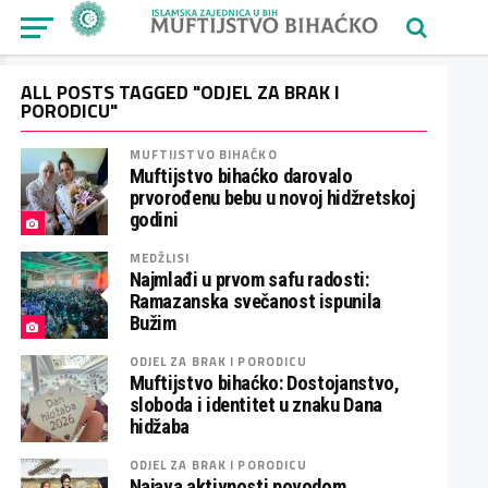
ALL POSTS TAGGED "ODJEL ZA BRAK I
PORODICU"
MUFTIJSTVO BIHAĆKO
Muftijstvo bihaćko darovalo
prvorođenu bebu u novoj hidžretskoj
godini
MEDŽLISI
Najmlađi u prvom safu radosti:
Ramazanska svečanost ispunila
Bužim
ODJEL ZA BRAK I PORODICU
Muftijstvo bihaćko: Dostojanstvo,
sloboda i identitet u znaku Dana
hidžaba
ODJEL ZA BRAK I PORODICU
Najava aktivnosti povodom