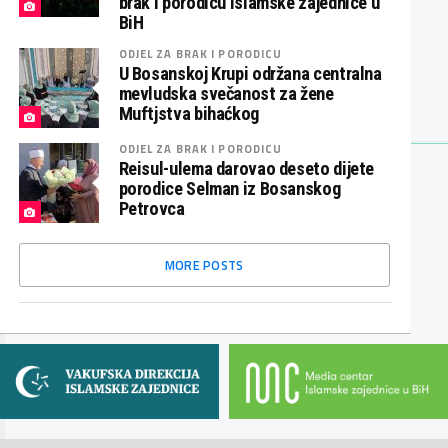
brak i porodicu Islamske zajednice u
BiH
ODJEL ZA BRAK I PORODICU
U Bosanskoj Krupi održana centralna
mevludska svečanost za žene
Muftjstva bihaćkog
ODJEL ZA BRAK I PORODICU
Reisul-ulema darovao deseto dijete
porodice Selman iz Bosanskog
Petrovca
MORE POSTS