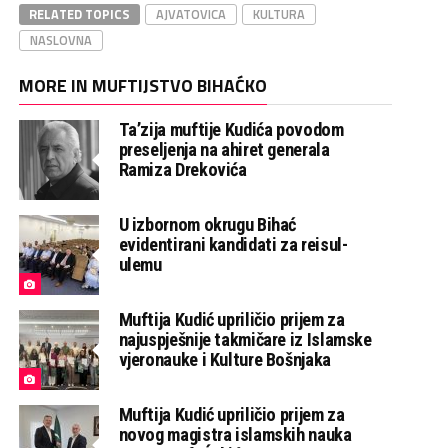
RELATED TOPICS
AJVATOVICA
KULTURA
NASLOVNA
MORE IN MUFTIJSTVO BIHAĆKO
Ta’zija muftije Kudića povodom
preseljenja na ahiret generala
Ramiza Drekovića
U izbornom okrugu Bihać
evidentirani kandidati za reisul-
ulemu
Muftija Kudić upriličio prijem za
najuspješnije takmičare iz Islamske
vjeronauke i Kulture Bošnjaka
Muftija Kudić upriličio prijem za
novog magistra islamskih nauka