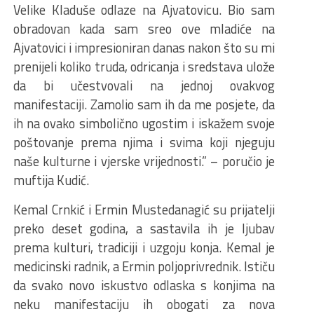
Velike Kladuše odlaze na Ajvatovicu. Bio sam
obradovan kada sam sreo ove mladiće na
Ajvatovici i impresioniran danas nakon što su mi
prenijeli koliko truda, odricanja i sredstava ulože
da bi učestvovali na jednoj ovakvog
manifestaciji. Zamolio sam ih da me posjete, da
ih na ovako simbolično ugostim i iskažem svoje
poštovanje prema njima i svima koji njeguju
naše kulturne i vjerske vrijednosti.” – poručio je
muftija Kudić.
Kemal Crnkić i Ermin Mustedanagić su prijatelji
preko deset godina, a sastavila ih je ljubav
prema kulturi, tradiciji i uzgoju konja. Kemal je
medicinski radnik, a Ermin poljoprivrednik. Ističu
da svako novo iskustvo odlaska s konjima na
neku manifestaciju ih obogati za nova