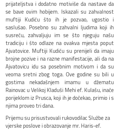
prijateljstva i dodatno motiviše da nastave da
se bave ovim hobijem. Iskazali su zahvalnost
muftiji Kudiću što ih je pozvao, ugostio i
saslušao. Posebno su zahvalni ljudima koji ih
susreću, zahvaljuju im se što njeguju našu
tradiciju i što odlaze na ovakva mjesta poput
Ajvatovice. Muftiji Kudiću su prenijeli da imaju
brojne pozive i na razne manifestacije, ali da na
Ajvatovicu idu sa posebnim motivom i da su
veoma sretni zbog toga. Ove godine su bili u
gostima nekadašnjem imamu u džematu
Rainovac u Velikoj Kladuši Mehi ef. Kulašu, inače
porijeklom iz Prusca, koji ih je dočekao, primio i s
njima proveo tri dana.
Prijemu su prisustvovali rukovodilac Službe za
vjerske poslove i obrazovanje mr. Haris-ef.