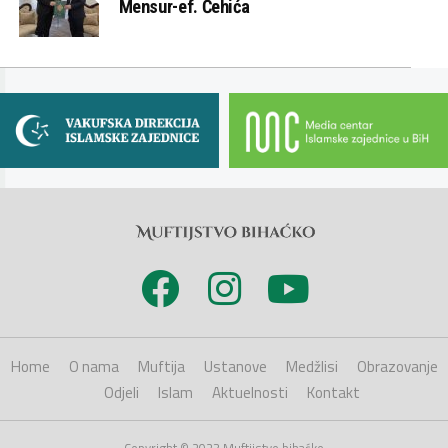
Mensur-ef. Ćehića
Home
O nama
Muftija
Ustanove
Medžlisi
Obrazovanje
Odjeli
Islam
Aktuelnosti
Kontakt
Copyright © 2023 Muftijstvo bihaćko