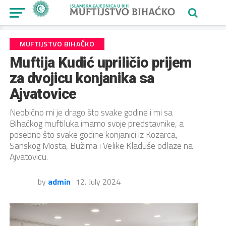
MUFTIJSTVO BIHAĆKO
Muftija Kudić upriličio prijem
za dvojicu konjanika sa
Ajvatovice
Neobično mi je drago što svake godine i mi sa
Bihaćkog muftiluka imamo svoje predstavnike, a
posebno što svake godine konjanici iz Kozarca,
Sanskog Mosta, Bužima i Velike Kladuše odlaze na
Ajvatovicu.
by
admin
12. July 2024