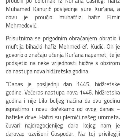
proučili po odlomak iz Kur’ana Časnog, hafiz
Muhamed Kanurić posljednje sure Kur’ana, a
dovu je proučio muhaffiz hafiz Elmir
Mehmedović.
Prisutnima se prigodnim obraćanjem obratio i
muftija bihaćki hafiz Mehmed-ef. Kudić. On je
govorio o značaju učenja Kur’ana napamet, te je
podsjetio na neke vrijednosti hidžre s obzirom
da nastupa nova hidžretska godina.
“Danas je posljednji dan 1445. hidžretske
godine. Večeras nastupa nova 1446. hidžretska
godina i nije bilo boljeg načina da ovu godinu
ispratimo i novu dočekamo od ovog danas –
hafiske dove. Hafizi su plemići našeg ummeta,
čuvari najdragocjenijeg dara kojeg nam je
darovao uzvišeni Gospodar. Na toj privilegiji