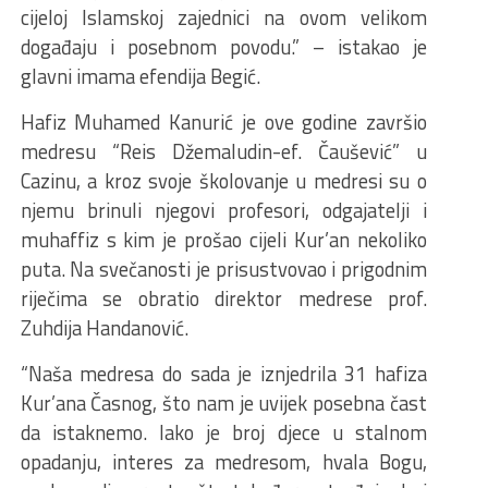
cijeloj Islamskoj zajednici na ovom velikom
događaju i posebnom povodu.” – istakao je
glavni imama efendija Begić.
Hafiz Muhamed Kanurić je ove godine završio
medresu “Reis Džemaludin-ef. Čaušević” u
Cazinu, a kroz svoje školovanje u medresi su o
njemu brinuli njegovi profesori, odgajatelji i
muhaffiz s kim je prošao cijeli Kur’an nekoliko
puta. Na svečanosti je prisustvovao i prigodnim
riječima se obratio direktor medrese prof.
Zuhdija Handanović.
“Naša medresa do sada je iznjedrila 31 hafiza
Kur’ana Časnog, što nam je uvijek posebna čast
da istaknemo. Iako je broj djece u stalnom
opadanju, interes za medresom, hvala Bogu,