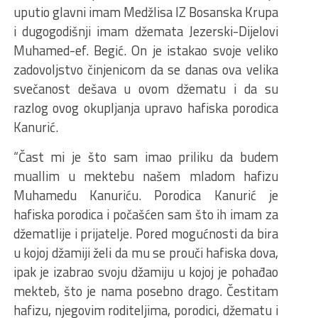
uputio glavni imam Medžlisa IZ Bosanska Krupa
i dugogodišnji imam džemata Jezerski-Dijelovi
Muhamed-ef. Begić. On je istakao svoje veliko
zadovoljstvo činjenicom da se danas ova velika
svečanost dešava u ovom džematu i da su
razlog ovog okupljanja upravo hafiska porodica
Kanurić.
“Čast mi je što sam imao priliku da budem
muallim u mektebu našem mladom hafizu
Muhamedu Kanuriću. Porodica Kanurić je
hafiska porodica i počašćen sam što ih imam za
džematlije i prijatelje. Pored mogućnosti da bira
u kojoj džamiji želi da mu se prouči hafiska dova,
ipak je izabrao svoju džamiju u kojoj je pohađao
mekteb, što je nama posebno drago. Čestitam
hafizu, njegovim roditeljima, porodici, džematu i