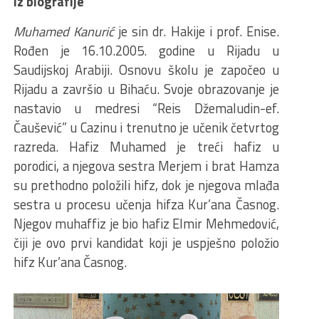
Iz biografije
Muhamed Kanurić
je sin dr. Hakije i prof. Enise.
Rođen je 16.10.2005. godine u Rijadu u
Saudijskoj Arabiji. Osnovu školu je započeo u
Rijadu a završio u Bihaću. Svoje obrazovanje je
nastavio u medresi “Reis Džemaludin-ef.
Čaušević” u Cazinu i trenutno je učenik četvrtog
razreda. Hafiz Muhamed je treći hafiz u
porodici, a njegova sestra Merjem i brat Hamza
su prethodno položili hifz, dok je njegova mlađa
sestra u procesu učenja hifza Kur’ana Časnog.
Njegov muhaffiz je bio hafiz Elmir Mehmedović,
čiji je ovo prvi kandidat koji je uspješno položio
hifz Kur’ana Časnog.