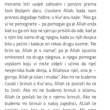
moramo biti uvijek zahvalni i ponizni prema
tom Božijem daru. Uzvišeni Allah, kada nam
prenosi događaje hidžre, u Kur’anu kaže: “Ako ga
vi ne pomognete – pa pomogao ga je Allah onda
kad su ga oni koji ne vjeruju prisilili da ode, kad je
s njim bio samo drug njegov, kada su njih dvojica
bila u pećini i kada je on rekao drugu svome: ‘Ne
brini se, Allah je s nama!’, pa je Allah spustio
smirenost na druga njegova, a njega pomogao
vojskom koju vi niste vidjeli i učinio da riječ
nevjernika bude donja, a Allahova riječ, ona je –
gornja. Allah je silan i mudar.” Ako mi ne budemo
čuvali i brinuli o Kur’anu, Allah će poslati ko će
to činiti. Ako mi ne budemo brinuli o islamu,
Allah će poslati ko će o njemu brinuti. Ako ne
budemo mi brinuli o našoj zajednici, ALlah će