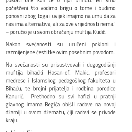
poslati one koji će o njoj brinuti. Mi smo
počašćeni što vodimo brigu o tome i budimo
ponosni zbog toga i uvijek imajmo na umu da za
nas ima alternativa, ali za ove vrijednosti nema.”
– poručio je u svom obraćanju muftija Kudić.
Nakon svečanosti su uručeni pokloni i
razmijenjene čestitke ovim posebnim povodom.
Na svečanosti su prisustvovali i dugogodišnji
muftija bihaćki Hasan-ef. Makić, profesori
medrese i Islamskog pedagoškog fakulteta u
Bihaću, te brojni prijatelja i rodbina porodice
Kanurić. Prethodno su svi hafizi u pratnji
glavnog imama Begića obišli radove na novoj
džamiji u ovom džematu, čiji radovi se privode
kraju.