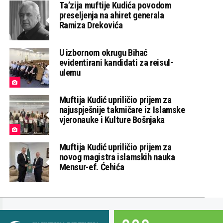
Ta’zija muftije Kudića povodom
preseljenja na ahiret generala
Ramiza Drekovića
U izbornom okrugu Bihać
evidentirani kandidati za reisul-
ulemu
Muftija Kudić upriličio prijem za
najuspješnije takmičare iz Islamske
vjeronauke i Kulture Bošnjaka
Muftija Kudić upriličio prijem za
novog magistra islamskih nauka
Mensur-ef. Ćehića