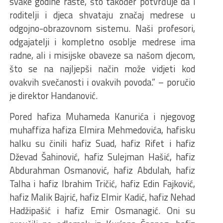
svake godine raste, što također potvrđuje da i
roditelji i djeca shvataju značaj medrese u
odgojno-obrazovnom sistemu. Naši profesori,
odgajatelji i kompletno osoblje medrese ima
radne, ali i misijske obaveze sa našom djecom,
što se na najljepši način može vidjeti kod
ovakvih svečanosti i ovakvih povoda.” – poručio
je direktor Handanović.
Pored hafiza Muhameda Kanurića i njegovog
muhaffiza hafiza Elmira Mehmedovića, hafisku
halku su činili hafiz Suad, hafiz Rifet i hafiz
Dževad Šahinović, hafiz Sulejman Hašić, hafiz
Abdurahman Osmanović, hafiz Abdulah, hafiz
Talha i hafiz Ibrahim Tričić, hafiz Edin Fajković,
hafiz Malik Bajrić, hafiz Elmir Kadić, hafiz Nehad
Hadžipašić i hafiz Emir Osmanagić. Oni su