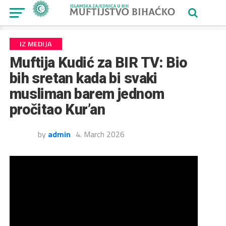
IZ MEDIJA
Muftija Kudić za BIR TV: Bio
bih sretan kada bi svaki
musliman barem jednom
pročitao Kur’an
by
admin
4. March 2026