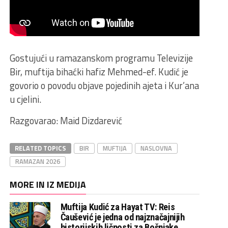
Gostujući u ramazanskom programu Televizije
Bir, muftija bihaćki hafiz Mehmed-ef. Kudić je
govorio o povodu objave pojedinih ajeta i Kur’ana
u cjelini.
Razgovarao: Maid Dizdarević
RELATED TOPICS
BIR
MUFTIJA
NASLOVNA
RAMAZAN 2026
MORE IN IZ MEDIJA
Muftija Kudić za Hayat TV: Reis
Čaušević je jedna od najznačajnijih
historijskih ličnosti za Bošnjake