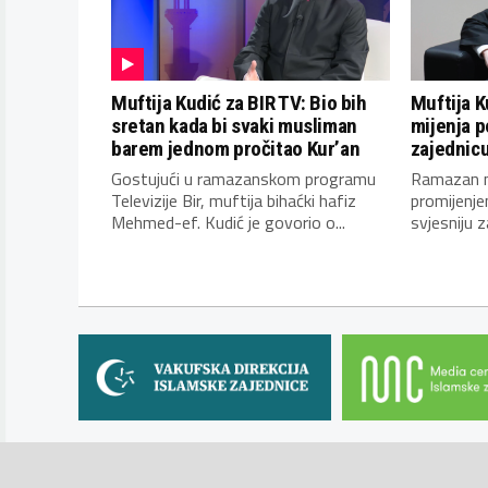
Muftija Kudić za BIR TV: Bio bih
Muftija K
sretan kada bi svaki musliman
mijenja p
barem jednom pročitao Kur’an
zajednic
Gostujući u ramazanskom programu
Ramazan mi
Televizije Bir, muftija bihaćki hafiz
promijenjen
Mehmed-ef. Kudić je govorio o...
svjesniju z