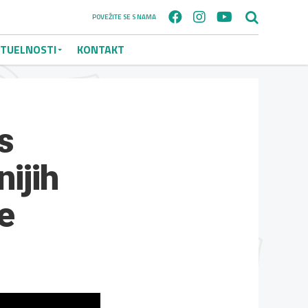
POVEŽITE SE S NAMA
TUELNOSTI
KONTAKT
s
nijih
ke