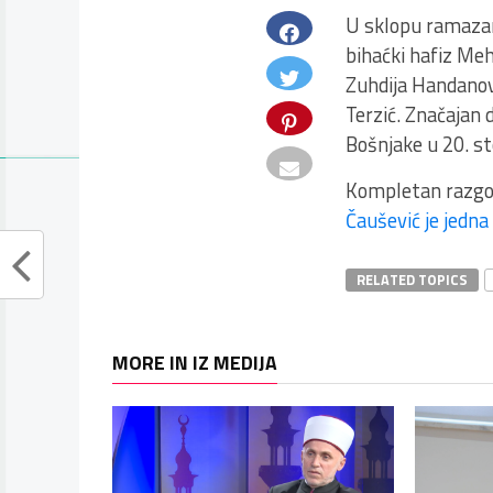
U sklopu ramazans
bihaćki hafiz Me
Zuhdija Handanov
Terzić. Značajan 
Bošnjake u 20. st
Kompletan razgo
Čaušević je jedna 
RELATED TOPICS
MORE IN IZ MEDIJA