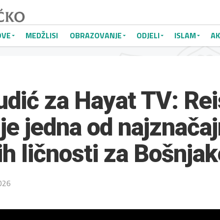
OVE
MEDŽLISI
OBRAZOVANJE
ODJELI
ISLAM
AK
udić za Hayat TV: Rei
je jedna od najznačaj
ih ličnosti za Bošnja
026