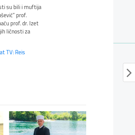
 su bili i muftija
šević” prof.
ću prof. dr. Izet
ih ličnosti za
at TV: Reis