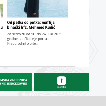
Od petka do petka: muftija
su
bihaćki hfz. Mehmed Kudić
Za sedmicu od 18. do 24. jula 2025.
godine, za čitatelje portala
Preporod.info piše...