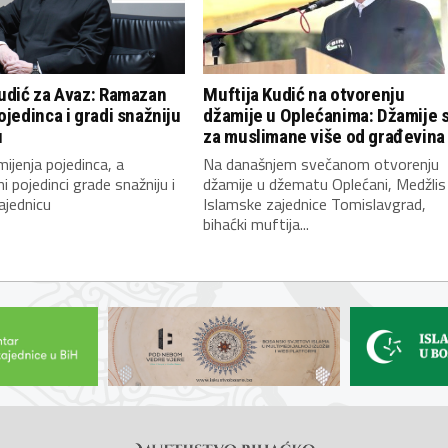
udić za Avaz: Ramazan
Muftija Kudić na otvorenju
ojedinca i gradi snažniju
džamije u Oplećanima: Džamije 
u
za muslimane više od građevina
jenja pojedinca, a
Na današnjem svečanom otvorenju
i pojedinci grade snažniju i
džamije u džematu Oplećani, Medžlis
ajednicu
Islamske zajednice Tomislavgrad,
bihaćki muftija...