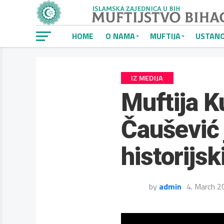
HOME
O NAMA
MUFTIJA
USTAN
IZ MEDIJA
Muftija K
Čaušević 
historijsk
by
admin
4. March 2