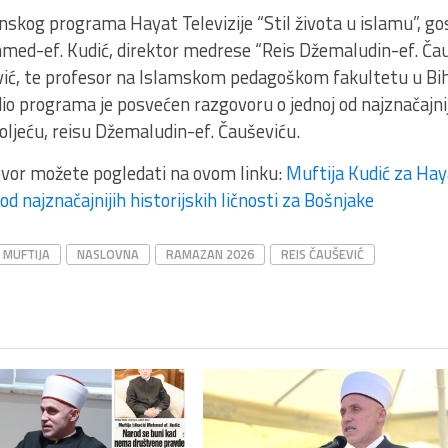
kog programa Hayat Televizije “Stil života u islamu”, gosti
hmed-ef. Kudić, direktor medrese “Reis Džemaludin-ef. Čau
ić, te profesor na Islamskom pedagoškom fakultetu u Biha
dio programa je posvećen razgovoru o jednoj od najznačajnij
oljeću, reisu Džemaludin-ef. Čauševiću.
vor možete pogledati na ovom linku:
Muftija Kudić za Hay
od najznačajnijih historijskih ličnosti za Bošnjake
MUFTIJA
NASLOVNA
RAMAZAN 2026
REIS ČAUŠEVIĆ