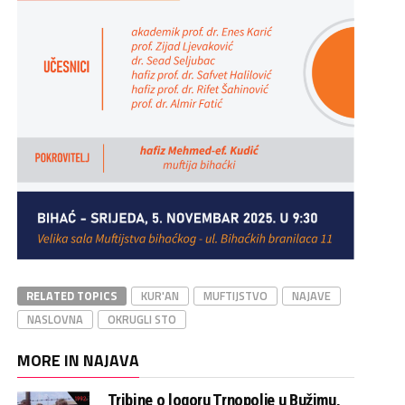
RELATED TOPICS
KUR'AN
MUFTIJSTVO
NAJAVE
NASLOVNA
OKRUGLI STO
MORE IN NAJAVA
Tribine o logoru Trnopolje u Bužimu,