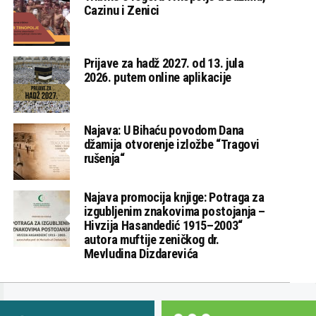
Cazinu i Zenici
Prijave za hadž 2027. od 13. jula
2026. putem online aplikacije
Najava: U Bihaću povodom Dana
džamija otvorenje izložbe “Tragovi
rušenja“
Najava promocija knjige: Potraga za
izgubljenim znakovima postojanja –
Hivzija Hasandedić 1915–2003“
autora muftije zeničkog dr.
Mevludina Dizdarevića