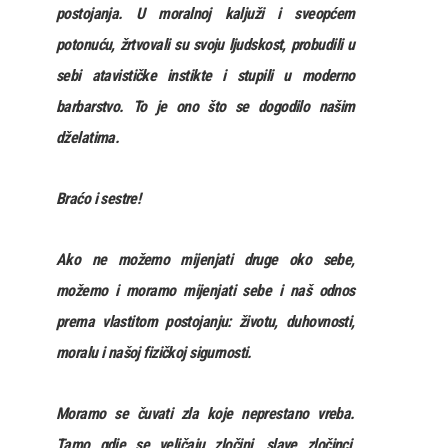
postojanja. U moralnoj kaljuži i sveopćem
potonuću, žrtvovali su svoju ljudskost, probudili u
sebi atavističke instikte i stupili u moderno
barbarstvo. To je ono što se dogodilo našim
dželatima.
Braćo i sestre!
Ako ne možemo mijenjati druge oko sebe,
možemo i moramo mijenjati sebe i naš odnos
prema vlastitom postojanju: životu, duhovnosti,
moralu i našoj fizičkoj sigurnosti.
Moramo se čuvati zla koje neprestano vreba.
Tamo gdje se veličaju zločini, slave zločinci,