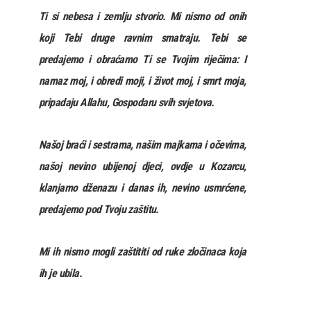
Ti si nebesa i zemlju stvorio. Mi nismo od onih
koji Tebi druge ravnim smatraju. Tebi se
predajemo i obraćamo Ti se Tvojim riječima: I
namaz moj, i obredi moji, i život moj, i smrt moja,
pripadaju Allahu, Gospodaru svih svjetova.
Našoj braći i sestrama, našim majkama i očevima,
našoj nevino ubijenoj djeci, ovdje u Kozarcu,
klanjamo dženazu i danas ih, nevino usmrćene,
predajemo pod Tvoju zaštitu.
Mi ih nismo mogli zaštititi od ruke zločinaca koja
ih je ubila.