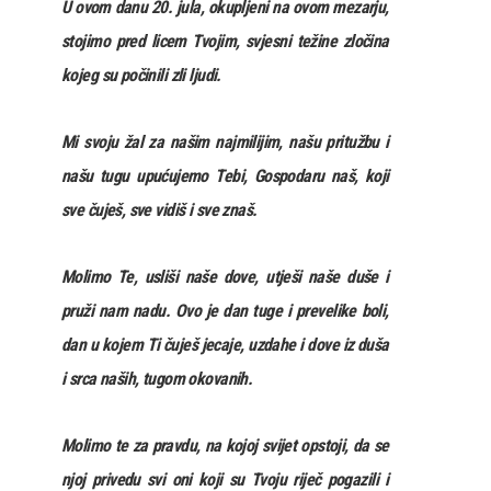
U ovom danu 20. jula, okupljeni na ovom mezarju,
stojimo pred licem Tvojim, svjesni težine zločina
kojeg su počinili zli ljudi.
Mi svoju žal za našim najmilijim, našu pritužbu i
našu tugu upućujemo Tebi, Gospodaru naš, koji
sve čuješ, sve vidiš i sve znaš.
Molimo Te, usliši naše dove, utješi naše duše i
pruži nam nadu. Ovo je dan tuge i prevelike boli,
dan u kojem Ti čuješ jecaje, uzdahe i dove iz duša
i srca naših, tugom okovanih.
Molimo te za pravdu, na kojoj svijet opstoji, da se
njoj privedu svi oni koji su Tvoju riječ pogazili i