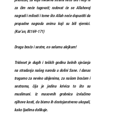
za čim neće tugovati; radovat će se Allahovoj
nagradi i milosti i tome što Allah neće dopustiti da
propadne nagrada onima koji su bili vjernici.
(Kur’an, III:169-171)
Draga braćo i sestre, es-selamu alejkum!
Trideset je dugih i teških godina bolnih sjećanja
na stradanja našeg naroda u dolini Sane. I danas
tragamo za nevino ubijenima, za našom braćom i
sestrama, čija je jedina krivica to što su
muslimani. Iz masovnih grobnica izvlačimo
njihove kosti, da bismo ih dostojanstveno ukopali,
kako ljudima dolikuje.