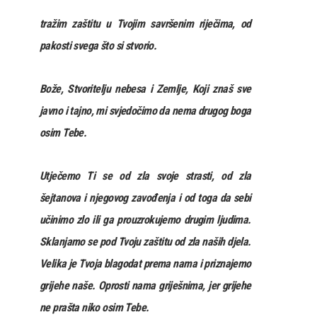
tražim zaštitu u Tvojim savršenim riječima, od
pakosti svega što si stvorio.
Bože, Stvoritelju nebesa i Zemlje, Koji znaš sve
javno i tajno, mi svjedočimo da nema drugog boga
osim Tebe.
Utječemo Ti se od zla svoje strasti, od zla
šejtanova i njegovog zavođenja i od toga da sebi
učinimo zlo ili ga prouzrokujemo drugim ljudima.
Sklanjamo se pod Tvoju zaštitu od zla naših djela.
Velika je Tvoja blagodat prema nama i priznajemo
grijehe naše. Oprosti nama griješnima, jer grijehe
ne prašta niko osim Tebe.