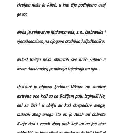
Hvaljen neka je Allah, u ime čije počinjemo ovaj
govor.
Neka je salavat na Muhammeda, a.s., izabranika i
vjerodonosioca,na njegove srodnike i sljedbenike.
Milost Božija neka obuhvati sve naše šehide u
ovom danu našeg pamćenja i sjećanja na njih.
Uzvišeni je objavio ljudima: Nikako ne smatraj
mrtvima one koji su na Božijem putu izginuli! Ne,
oni su živi i u obilju su kod Gospodara svoga,
radosni zbog onoga što im je Allah od dobrote
Svoje dao i veseli zbog onih koji im se još nisu
pridružili, za koje nikakva straha neće biti i koji ni