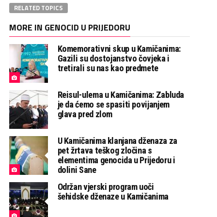
RELATED TOPICS
MORE IN GENOCID U PRIJEDORU
Komemorativni skup u Kamičanima:
Gazili su dostojanstvo čovjeka i
tretirali su nas kao predmete
Reisul-ulema u Kamičanima: Zabluda
je da ćemo se spasiti povijanjem
glava pred zlom
U Kamičanima klanjana dženaza za
pet žrtava teškog zločina s
elementima genocida u Prijedoru i
dolini Sane
Održan vjerski program uoči
šehidske dženaze u Kamičanima