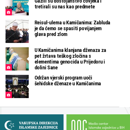
Gazili su dostojanstvo čovjeka i
tretirali su nas kao predmete
Reisul-ulema u Kamičanima: Zabluda
je da ćemo se spasiti povijanjem
glava pred zlom
U Kamičanima klanjana dženaza za
pet žrtava teškog zločina s
elementima genocida u Prijedoru i
dolini Sane
Održan vjerski program uoči
šehidske dženaze u Kamičanima