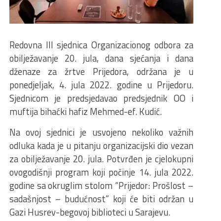
Redovna III sjednica Organizacionog odbora za
obilježavanje 20. jula, dana sjećanja i dana
dženaze za žrtve Prijedora, održana je u
ponedjeljak, 4. jula 2022. godine u Prijedoru.
Sjednicom je predsjedavao predsjednik OO i
muftija bihaćki hafiz Mehmed-ef. Kudić.
Na ovoj sjednici je usvojeno nekoliko važnih
odluka kada je u pitanju organizacijski dio vezan
za obilježavanje 20. jula. Potvrđen je cjelokupni
ovogodišnji program koji počinje 14. jula 2022.
godine sa okruglim stolom “Prijedor: Prošlost –
sadašnjost – budućnost” koji će biti održan u
Gazi Husrev-begovoj biblioteci u Sarajevu.