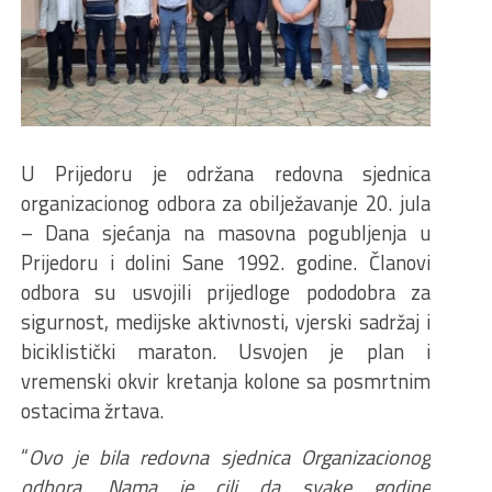
U Prijedoru je održana redovna sjednica
organizacionog odbora za obilježavanje 20. jula
– Dana sjećanja na masovna pogubljenja u
Prijedoru i dolini Sane 1992. godine. Članovi
odbora su usvojili prijedloge pododobra za
sigurnost, medijske aktivnosti, vjerski sadržaj i
biciklistički maraton. Usvojen je plan i
vremenski okvir kretanja kolone sa posmrtnim
ostacima žrtava.
“
Ovo je bila redovna sjednica Organizacionog
odbora. Nama je cilj da svake godine