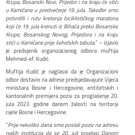
Krupa, Bosanski Novi, Prijedor i na kraju će stići
u Kamičane u predvečerje 19. jula. Također smo
potvrdili i rutu kretanja biciklističkog maratona
koji će 19. jula krenuti iz Bihaća preko Bosanske
Krupe, Bosanskog Novog, Prijedora i na kraju
stići u Kamičane prije šehidskih tabuta.
” – izjavio
je predsjenik organizacionog odbora muftija
Mehmed-ef. Kudić.
Muftija Kudić je naglasio da je Organizacioni
odbor dostavio na adrese predsjedavajuće Vijeća
ministara Bosne i Hercegovine, entitetskih i
kantonalnih premijera poziv za proglašenje 20.
jula 2023. godine danom žalosti na teritoriji
cijele Bosne i Hercegovine.
“
Prije nekoliko dana smo poslali poziv na adresu
naših institucija da se 20. juli proglasi Danom