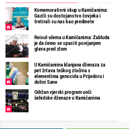
Komemorativni skup u Kamičanima:
Gazili su dostojanstvo čovjeka i
tretirali su nas kao predmete
Reisul-ulema u Kamičanima: Zabluda
je da ćemo se spasiti povijanjem
glava pred zlom
U Kamičanima klanjana dženaza za
pet žrtava teškog zločina s
elementima genocida u Prijedoru i
dolini Sane
Održan vjerski program uoči
šehidske dženaze u Kamičanima