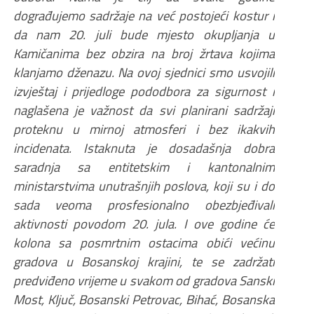
dograđujemo sadržaje na već postojeći kostur i
da nam 20. juli bude mjesto okupljanja u
Kamičanima bez obzira na broj žrtava kojima
klanjamo dženazu. Na ovoj sjednici smo usvojili
izvještaj i prijedloge pododbora za sigurnost i
naglašena je važnost da svi planirani sadržaji
proteknu u mirnoj atmosferi i bez ikakvih
incidenata. Istaknuta je dosadašnja dobra
saradnja sa entitetskim i kantonalnim
ministarstvima unutrašnjih poslova, koji su i do
sada veoma prosfesionalno obezbjeđivali
aktivnosti povodom 20. jula. I ove godine će
kolona sa posmrtnim ostacima obići većinu
gradova u Bosanskoj krajini, te se zadržati
predviđeno vrijeme u svakom od gradova Sanski
Most, Ključ, Bosanski Petrovac, Bihać, Bosanska